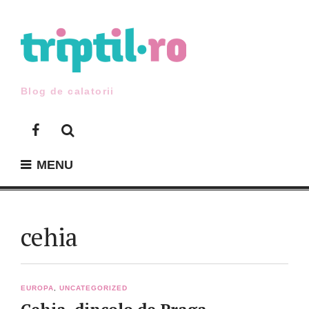
Skip
to
content
Blog de calatorii
Facebook
MENU
cehia
EUROPA
,
UNCATEGORIZED