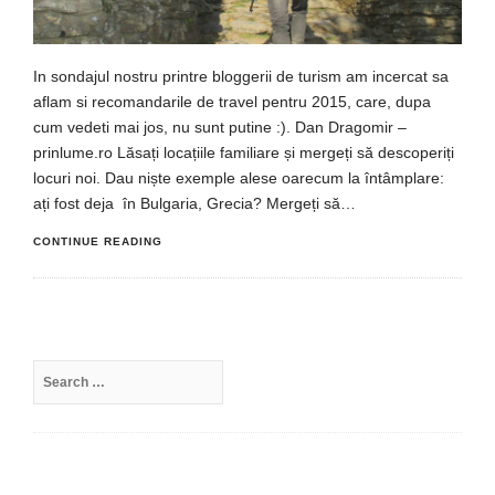
In sondajul nostru printre bloggerii de turism am incercat sa
aflam si recomandarile de travel pentru 2015, care, dupa
cum vedeti mai jos, nu sunt putine :). Dan Dragomir –
prinlume.ro Lăsați locațiile familiare și mergeți să descoperiți
locuri noi. Dau niște exemple alese oarecum la întâmplare:
ați fost deja în Bulgaria, Grecia? Mergeți să…
CONTINUE READING
Search
for: