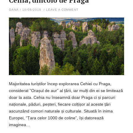
Cehia, dincolo de Praga
OANA
/
10/06/2018
/
LEAVE A COMMENT
Majoritatea turiștilor încep explorarea Cehiei cu Praga,
considerat “Orașul de aur” al țării, iar mulți din ei se limitează
doar la asta. Cehia nu înseamnă doar Praga ci și parcuri
naționale, păduri, peșteri, fiecare colțișor al aceste țări
ascunzând comori naturale și culturale. Situată în inima
Europei, “Țara celor 1000 de coline”, își datorează
imaginea…