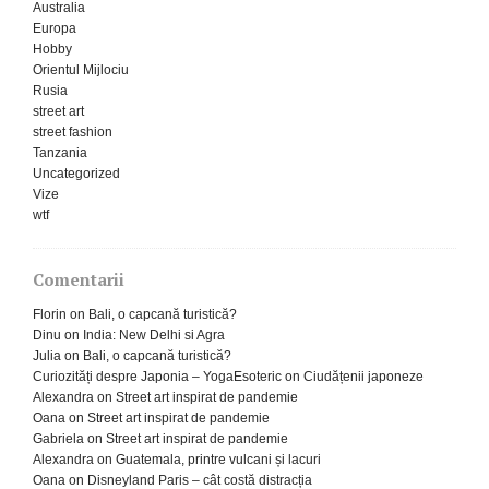
Australia
Europa
Hobby
Orientul Mijlociu
Rusia
street art
street fashion
Tanzania
Uncategorized
Vize
wtf
Comentarii
Florin
on
Bali, o capcană turistică?
Dinu
on
India: New Delhi si Agra
Julia
on
Bali, o capcană turistică?
Curiozități despre Japonia – YogaEsoteric
on
Ciudățenii japoneze
Alexandra
on
Street art inspirat de pandemie
Oana
on
Street art inspirat de pandemie
Gabriela
on
Street art inspirat de pandemie
Alexandra
on
Guatemala, printre vulcani și lacuri
Oana
on
Disneyland Paris – cât costă distracția