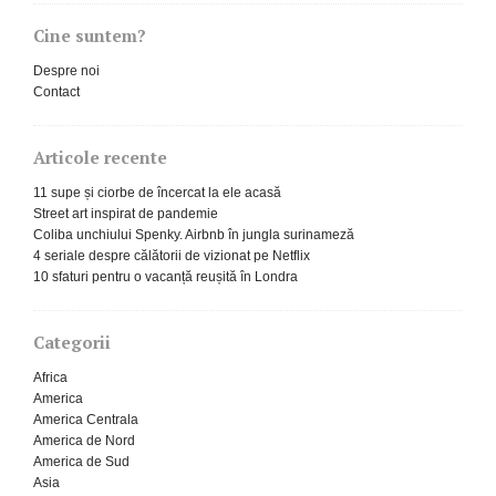
Cine suntem?
Despre noi
Contact
Articole recente
11 supe și ciorbe de încercat la ele acasă
Street art inspirat de pandemie
Coliba unchiului Spenky. Airbnb în jungla surinameză
4 seriale despre călătorii de vizionat pe Netflix
10 sfaturi pentru o vacanță reușită în Londra
Categorii
Africa
America
America Centrala
America de Nord
America de Sud
Asia