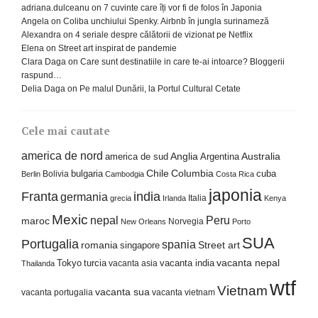
adriana.dulceanu
on
7 cuvinte care îți vor fi de folos în Japonia
Angela
on
Coliba unchiului Spenky. Airbnb în jungla surinameză
Alexandra
on
4 seriale despre călătorii de vizionat pe Netflix
Elena
on
Street art inspirat de pandemie
Clara Daga
on
Care sunt destinatiile in care te-ai intoarce? Bloggerii
raspund…
Delia Daga
on
Pe malul Dunării, la Portul Cultural Cetate
Cele mai cautate
america de nord
america de sud
Anglia
Argentina
Australia
Columbia
bulgaria
Chile
cuba
Bolivia
Berlin
Cambodgia
Costa Rica
japonia
Franta
india
germania
Italia
grecia
Irlanda
Kenya
Mexic
nepal
Peru
maroc
Norvegia
New Orleans
Porto
SUA
Portugalia
spania
Street art
romania
singapore
Tokyo
turcia
vacanta india
vacanta nepal
vacanta asia
Thailanda
wtf
Vietnam
vacanta sua
vacanta portugalia
vacanta vietnam