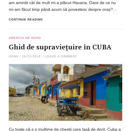
am amintit cât de mult mi-a plăcut Havana. Oare de ce nu
mi-am făcut timp până acum să povestesc despre oraș?…
CONTINUE READING
AMERICA DE NORD
Ghid de supraviețuire în CUBA
OANA
/
28/12/2016
/
LEAVE A COMMENT
Cu toate că-s o mulțime de chestii care lasă de dorit, Cuba a