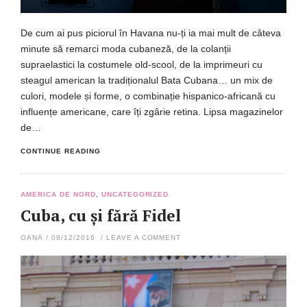
De cum ai pus piciorul în Havana nu-ți ia mai mult de câteva
minute să remarci moda cubaneză, de la colanții
supraelastici la costumele old-scool, de la imprimeuri cu
steagul american la tradiționalul Bata Cubana… un mix de
culori, modele și forme, o combinație hispanico-africană cu
influențe americane, care îți zgârie retina. Lipsa magazinelor
de…
CONTINUE READING
AMERICA DE NORD
,
UNCATEGORIZED
Cuba, cu și fără Fidel
OANA
/
08/12/2016
/
LEAVE A COMMENT