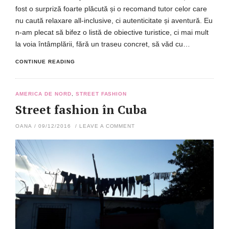
fost o surpriză foarte plăcută și o recomand tutor celor care
nu caută relaxare all-inclusive, ci autenticitate și aventură. Eu
n-am plecat să bifez o listă de obiective turistice, ci mai mult
la voia întâmplării, fără un traseu concret, să văd cu…
CONTINUE READING
AMERICA DE NORD
,
STREET FASHION
Street fashion în Cuba
OANA
/
09/12/2016
/
LEAVE A COMMENT