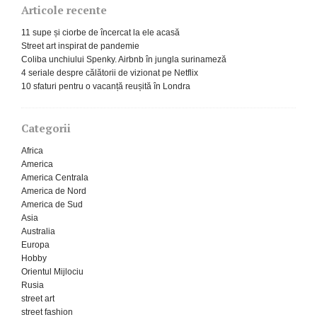
Articole recente
11 supe și ciorbe de încercat la ele acasă
Street art inspirat de pandemie
Coliba unchiului Spenky. Airbnb în jungla surinameză
4 seriale despre călătorii de vizionat pe Netflix
10 sfaturi pentru o vacanță reușită în Londra
Categorii
Africa
America
America Centrala
America de Nord
America de Sud
Asia
Australia
Europa
Hobby
Orientul Mijlociu
Rusia
street art
street fashion