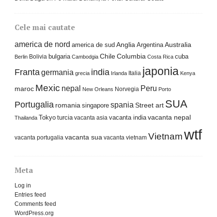
Cele mai cautate
america de nord
america de sud
Anglia
Argentina
Australia
Columbia
bulgaria
Chile
cuba
Bolivia
Berlin
Cambodgia
Costa Rica
japonia
Franta
india
germania
Italia
grecia
Irlanda
Kenya
Mexic
nepal
Peru
maroc
Norvegia
New Orleans
Porto
SUA
Portugalia
spania
Street art
romania
singapore
Tokyo
turcia
vacanta india
vacanta nepal
vacanta asia
Thailanda
wtf
Vietnam
vacanta sua
vacanta portugalia
vacanta vietnam
Meta
Log in
Entries feed
Comments feed
WordPress.org