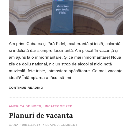
Am prins Cuba cu și fără Fidel, exuberantă și tristă, colorată
și îndoliată dar siempre fascinantă. Am plecat în vacanță și
am ajuns la o înmormântare. Și ce mai înmormântare! Nouă
zile de doliu național, niciun strop de alcool și nicio notă
muzicală, fețe triste, atmosfera apăsătoare. Ce mai, vacanța
ideală! Întâmplarea a făcut să–mi…
CONTINUE READING
AMERICA DE NORD
,
UNCATEGORIZED
Planuri de vacanta
OANA
/
08/11/2016
/
LEAVE A COMMENT