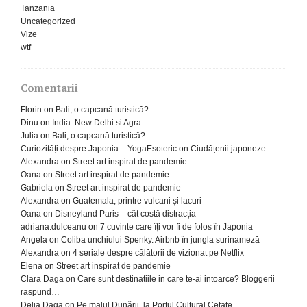
Tanzania
Uncategorized
Vize
wtf
Comentarii
Florin
on
Bali, o capcană turistică?
Dinu
on
India: New Delhi si Agra
Julia
on
Bali, o capcană turistică?
Curiozități despre Japonia – YogaEsoteric
on
Ciudățenii japoneze
Alexandra
on
Street art inspirat de pandemie
Oana
on
Street art inspirat de pandemie
Gabriela
on
Street art inspirat de pandemie
Alexandra
on
Guatemala, printre vulcani și lacuri
Oana
on
Disneyland Paris – cât costă distracția
adriana.dulceanu
on
7 cuvinte care îți vor fi de folos în Japonia
Angela
on
Coliba unchiului Spenky. Airbnb în jungla surinameză
Alexandra
on
4 seriale despre călătorii de vizionat pe Netflix
Elena
on
Street art inspirat de pandemie
Clara Daga
on
Care sunt destinatiile in care te-ai intoarce? Bloggerii
raspund…
Delia Daga
on
Pe malul Dunării, la Portul Cultural Cetate