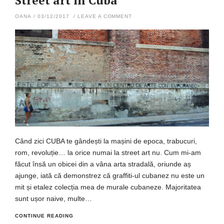
Street art în Cuba
OANA
/
03/12/2017
/
LEAVE A COMMENT
Când zici CUBA te gândești la mașini de epoca, trabucuri,
rom, revoluție… la orice numai la street art nu. Cum mi-am
făcut însă un obicei din a vâna arta stradală, oriunde aș
ajunge, iată că demonstrez că graffiti-ul cubanez nu este un
mit și etalez colecția mea de murale cubaneze. Majoritatea
sunt ușor naive, multe…
CONTINUE READING