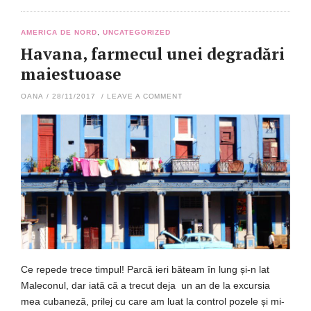
AMERICA DE NORD
,
UNCATEGORIZED
Havana, farmecul unei degradări
maiestuoase
OANA
/
28/11/2017
/
LEAVE A COMMENT
Ce repede trece timpul! Parcă ieri băteam în lung și-n lat
Maleconul, dar iată că a trecut deja un an de la excursia
mea cubaneză, prilej cu care am luat la control pozele și mi-