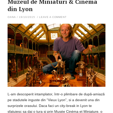
Muzeul de Miniaturi & Cinema
din Lyon
OANA
/
19/10/2015
/
LEAVE A COMMENT
L-am descoperit intamplator, într-o plimbare de după-amiază
pe stadutele inguste din “Vieux Lyon”, si a devenit una din
surprizele orasului. Daca faci un city-break in Lyon te
sfatuiesc sa dai o tura si prin Musée Cinéma et Miniature, o