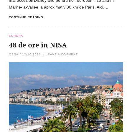
mai accesibil Disneyland pentru noi, europenii, se află în
Marne-la-Vallée la aproximativ 30 km de Paris. Aici,…
CONTINUE READING
EUROPA
48 de ore în NISA
OANA
/
12/10/2016
/
LEAVE A COMMENT