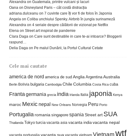
Alexandra
on
Guatemala, printre vulcani și lacuri
Oana
on
Disneyland Paris – cât costă distracția
adriana.dulceanu
on
7 cuvinte care îți vor fi de folos în Japonia
Angela
on
Coliba unchiului Spenky. Airbnb în jungla surinameză
Alexandra
on
4 seriale despre călătorii de vizionat pe Netflix
Elena
on
Street art inspirat de pandemie
Clara Daga
on
Care sunt destinatiile in care te-ai intoarce? Bloggerii
raspund…
Delia Daga
on
Pe malul Dunării, la Portul Cultural Cetate
Cele mai cautate
america de nord
america de sud
Anglia
Argentina
Australia
Columbia
bulgaria
Chile
cuba
Bolivia
Berlin
Cambodgia
Costa Rica
japonia
Franta
india
germania
Italia
grecia
Irlanda
Kenya
Mexic
nepal
Peru
maroc
Norvegia
New Orleans
Porto
SUA
Portugalia
spania
Street art
romania
singapore
Tokyo
turcia
vacanta india
vacanta nepal
vacanta asia
Thailanda
wtf
Vietnam
vacanta sua
vacanta portugalia
vacanta vietnam