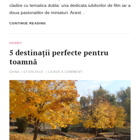
cladire cu tematica dubla: una dedicata iubitorilor de film iar a
doua pasionatilor de miniaturi. Acest…
CONTINUE READING
HOBBY
5 destinații perfecte pentru
toamnă
OANA
/
07/09/2015
/
LEAVE A COMMENT