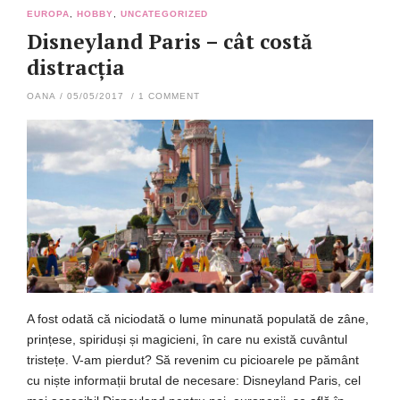
EUROPA
,
HOBBY
,
UNCATEGORIZED
Disneyland Paris – cât costă
distracția
OANA
/
05/05/2017
/
1 COMMENT
A fost odată că niciodată o lume minunată populată de zâne,
prințese, spiriduși și magicieni, în care nu există cuvântul
tristețe. V-am pierdut? Să revenim cu picioarele pe pământ
cu niște informații brutal de necesare: Disneyland Paris, cel