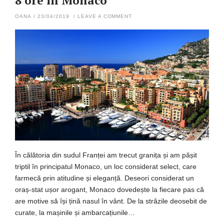
8 ore în Monaco
OANA
/
23/04/2019
/
LEAVE A COMMENT
În călătoria din sudul Franței am trecut granița și am pășit
triptil în principatul Monaco, un loc considerat select, care
farmecă prin atitudine și eleganță. Deseori considerat un
oraș-stat ușor arogant, Monaco dovedește la fiecare pas că
are motive să își țină nasul în vânt. De la străzile deosebit de
curate, la mașinile și ambarcațiunile…