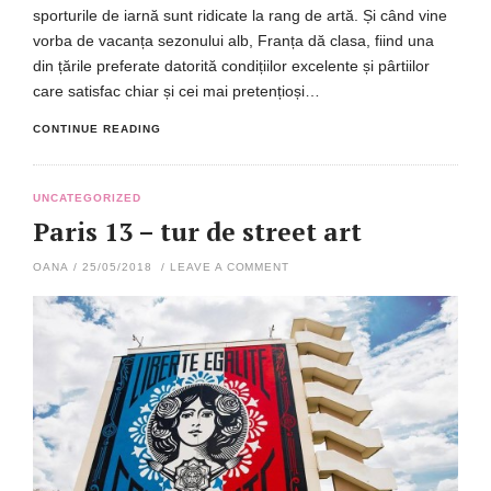
sporturile de iarnă sunt ridicate la rang de artă. Și când vine
vorba de vacanța sezonului alb, Franța dă clasa, fiind una
din țările preferate datorită condițiilor excelente și pârtiilor
care satisfac chiar și cei mai pretențioși…
CONTINUE READING
UNCATEGORIZED
Paris 13 – tur de street art
OANA
/
25/05/2018
/
LEAVE A COMMENT