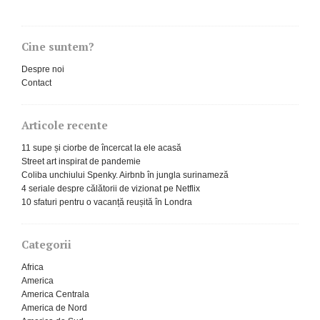
Cine suntem?
Despre noi
Contact
Articole recente
11 supe și ciorbe de încercat la ele acasă
Street art inspirat de pandemie
Coliba unchiului Spenky. Airbnb în jungla surinameză
4 seriale despre călătorii de vizionat pe Netflix
10 sfaturi pentru o vacanță reușită în Londra
Categorii
Africa
America
America Centrala
America de Nord