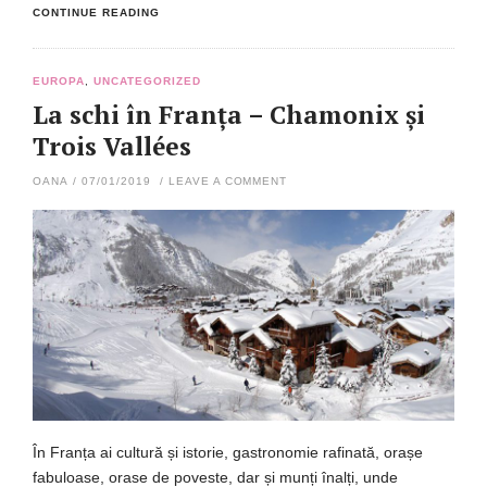
CONTINUE READING
EUROPA
,
UNCATEGORIZED
La schi în Franța – Chamonix și
Trois Vallées
OANA
/
07/01/2019
/
LEAVE A COMMENT
În Franța ai cultură și istorie, gastronomie rafinată, orașe
fabuloase, orase de poveste, dar și munți înalți, unde