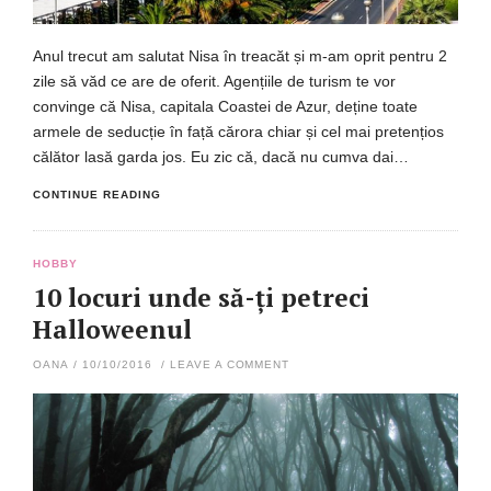
Anul trecut am salutat Nisa în treacăt și m-am oprit pentru 2
zile să văd ce are de oferit. Agențiile de turism te vor
convinge că Nisa, capitala Coastei de Azur, deține toate
armele de seducție în față cărora chiar și cel mai pretențios
călător lasă garda jos. Eu zic că, dacă nu cumva dai…
CONTINUE READING
HOBBY
10 locuri unde să-ți petreci
Halloweenul
OANA
/
10/10/2016
/
LEAVE A COMMENT