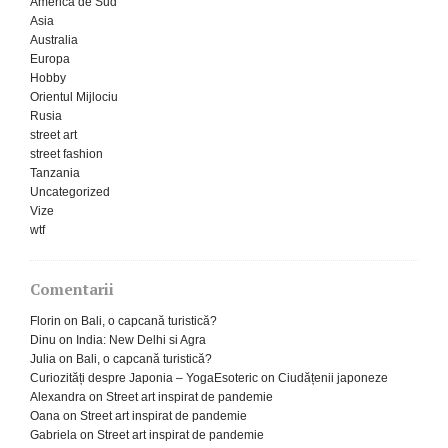
America de Sud
Asia
Australia
Europa
Hobby
Orientul Mijlociu
Rusia
street art
street fashion
Tanzania
Uncategorized
Vize
wtf
Comentarii
Florin
on
Bali, o capcană turistică?
Dinu
on
India: New Delhi si Agra
Julia
on
Bali, o capcană turistică?
Curiozități despre Japonia – YogaEsoteric
on
Ciudățenii japoneze
Alexandra
on
Street art inspirat de pandemie
Oana
on
Street art inspirat de pandemie
Gabriela
on
Street art inspirat de pandemie