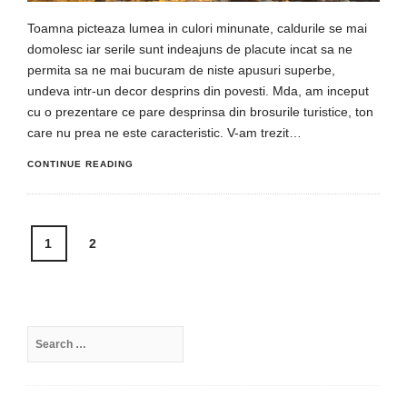
Toamna picteaza lumea in culori minunate, caldurile se mai
domolesc iar serile sunt indeajuns de placute incat sa ne
permita sa ne mai bucuram de niste apusuri superbe,
undeva intr-un decor desprins din povesti. Mda, am inceput
cu o prezentare ce pare desprinsa din brosurile turistice, ton
care nu prea ne este caracteristic. V-am trezit…
CONTINUE READING
Posts
1
2
navigation
Search
for: