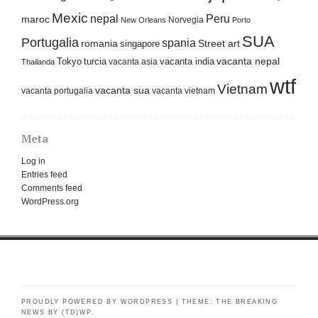
Mexic
nepal
Peru
maroc
Norvegia
New Orleans
Porto
SUA
Portugalia
spania
Street art
romania
singapore
Tokyo
turcia
vacanta india
vacanta nepal
vacanta asia
Thailanda
wtf
Vietnam
vacanta sua
vacanta portugalia
vacanta vietnam
Meta
Log in
Entries feed
Comments feed
WordPress.org
PROUDLY POWERED BY WORDPRESS
|
THEME: THE BREAKING
NEWS BY
(TD)WP
.