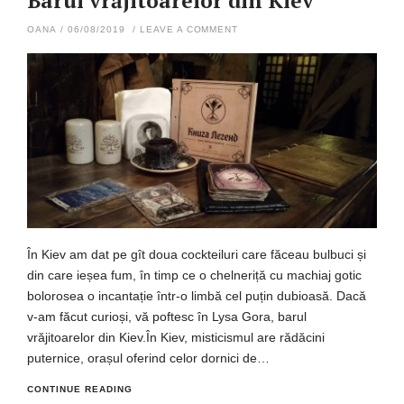
Barul vrăjitoarelor din Kiev
OANA
/
06/08/2019
/
LEAVE A COMMENT
În Kiev am dat pe gît doua cockteiluri care făceau bulbuci și
din care ieșea fum, în timp ce o chelneriță cu machiaj gotic
bolorosea o incantație într-o limbă cel puțin dubioasă. Dacă
v-am făcut curioși, vă poftesc în Lysa Gora, barul
vrăjitoarelor din Kiev.În Kiev, misticismul are rădăcini
puternice, orașul oferind celor dornici de…
CONTINUE READING