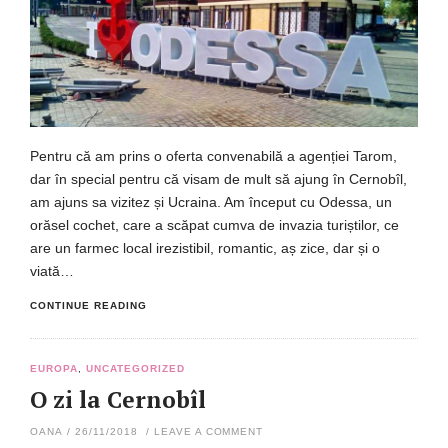
Pentru că am prins o oferta convenabilă a agenției Tarom,
dar în special pentru că visam de mult să ajung în Cernobîl,
am ajuns sa vizitez și Ucraina. Am început cu Odessa, un
orăsel cochet, care a scăpat cumva de invazia turiștilor, ce
are un farmec local irezistibil, romantic, aș zice, dar și o
viată…
CONTINUE READING
EUROPA
,
UNCATEGORIZED
O zi la Cernobîl
OANA
/
26/11/2018
/
LEAVE A COMMENT