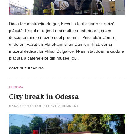
Daca fac abstracție de ger, Kievul a fost chiar o surpriză
plăcută. Frigul m-a ținut mai mult prin interioare, și am
descoperit niște muzee cool precum – PinchukArtCentre,
unde am văzut un Murakami si un Damien Hirst, dar și
muzeul dedicat lui Mihail Bulgakov. N-am stat doar la căldura
plăcuta a cafenelelor din muzee, ci…
CONTINUE READING
EUROPA
City break în Odessa
OANA
/
27/11/2018
/
LEAVE A COMMENT