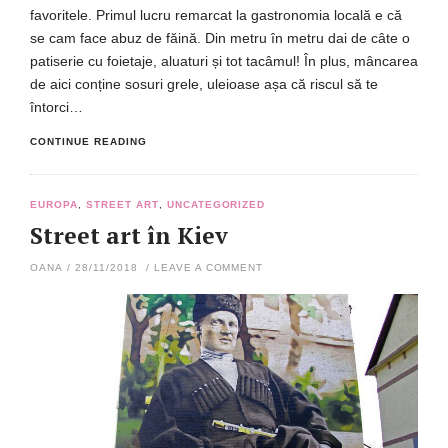
favoritele. Primul lucru remarcat la gastronomia locală e că
se cam face abuz de făină. Din metru în metru dai de câte o
patiserie cu foietaje, aluaturi și tot tacâmul! În plus, mâncarea
de aici conține sosuri grele, uleioase așa că riscul să te
întorci…
CONTINUE READING
EUROPA
,
STREET ART
,
UNCATEGORIZED
Street art în Kiev
OANA
/
28/11/2018
/
LEAVE A COMMENT