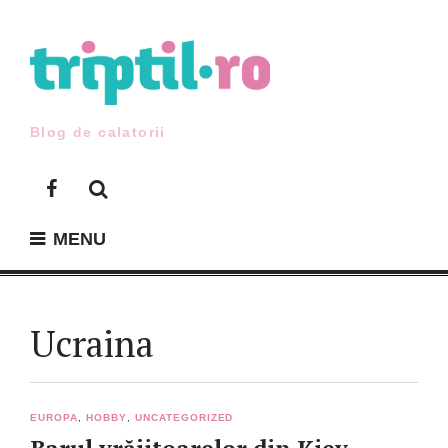
Skip
to
content
Blog de calatorii
Facebook
MENU
Ucraina
EUROPA
,
HOBBY
,
UNCATEGORIZED