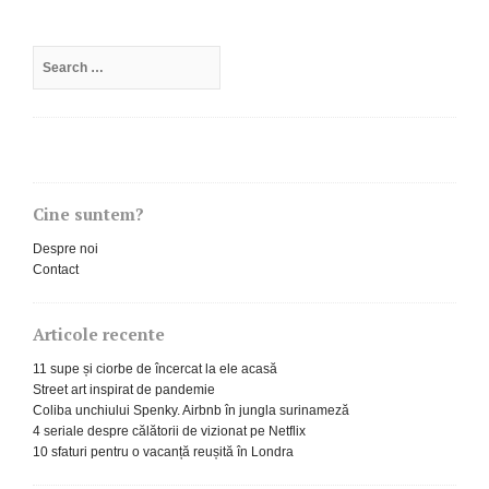
Search
for:
Cine suntem?
Despre noi
Contact
Articole recente
11 supe și ciorbe de încercat la ele acasă
Street art inspirat de pandemie
Coliba unchiului Spenky. Airbnb în jungla surinameză
4 seriale despre călătorii de vizionat pe Netflix
10 sfaturi pentru o vacanță reușită în Londra