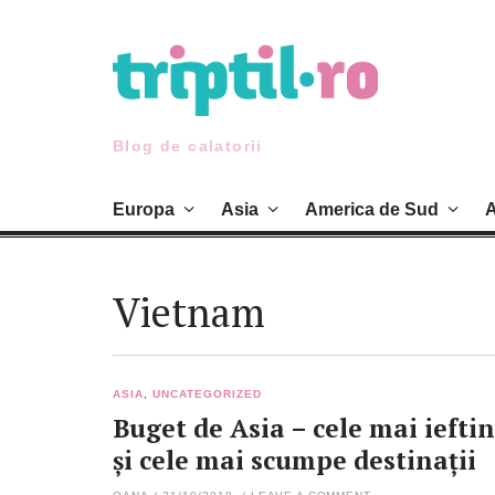
Skip
to
content
Blog de calatorii
Europa
Asia
America de Sud
A
Vietnam
ASIA
,
UNCATEGORIZED
Buget de Asia – cele mai iefti
și cele mai scumpe destinații