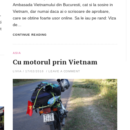
Ambasada Vietnamului din Bucuresti, cat si la sosire in
,
Vietnam, dar numai daca ai o scrisoare de aprobare,
-
care se obtine foarte usor online. Sa le iau pe rand: Viza
i
de…
t
CONTINUE READING
ASIA
Cu motorul prin Vietnam
LIVIA
/
17/02/2016
/
LEAVE A COMMENT