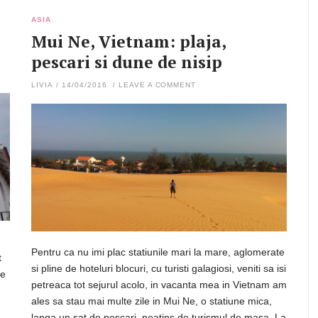
ASIA
Mui Ne, Vietnam: plaja,
pescari si dune de nisip
LIVIA
/
14/04/2016
/
LEAVE A COMMENT
Pentru ca nu imi plac statiunile mari la mare, aglomerate
t
si pline de hoteluri blocuri, cu turisti galagiosi, veniti sa isi
le
petreaca tot sejurul acolo, in vacanta mea in Vietnam am
ales sa stau mai multe zile in Mui Ne, o statiune mica,
langa un sat de pescari, neatins de turismul de masa. La