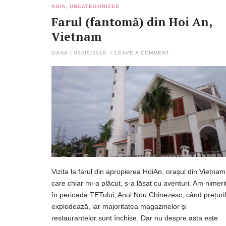
ASIA
,
UNCATEGORIZED
Farul (fantomă) din Hoi An,
Vietnam
OANA
/
03/05/2018
/
LEAVE A COMMENT
Vizita la farul din apropierea HoiAn, orașul din Vietnam
care chiar mi-a plăcut, s-a lăsat cu aventuri. Am nimeri
în perioada TETului, Anul Nou Chinezesc, când prețuri
explodează, iar majoritatea magazinelor și
restaurantelor sunt închise. Dar nu despre asta este