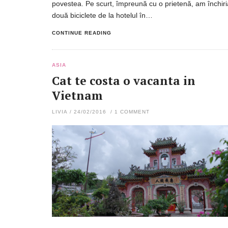
povestea. Pe scurt, împreună cu o prietenă, am închiri
două biciclete de la hotelul în…
CONTINUE READING
ASIA
Cat te costa o vacanta in
Vietnam
LIVIA
/
24/02/2016
/
1 COMMENT