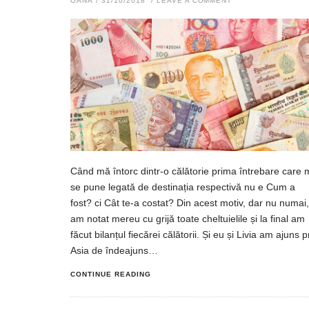
OANA
/
31/10/2018
/
LEAVE A COMMENT
Când mă întorc dintr-o călătorie prima întrebare care 
se pune legată de destinația respectivă nu e Cum a
fost? ci Cât te-a costat? Din acest motiv, dar nu numai,
am notat mereu cu grijă toate cheltuielile și la final am
făcut bilanțul fiecărei călătorii. Și eu și Livia am ajuns p
Asia de îndeajuns…
CONTINUE READING