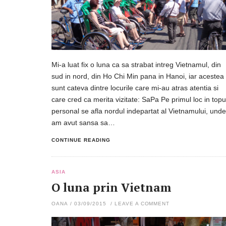
Mi-a luat fix o luna ca sa strabat intreg Vietnamul, din
sud in nord, din Ho Chi Min pana in Hanoi, iar acestea
sunt cateva dintre locurile care mi-au atras atentia si
care cred ca merita vizitate: SaPa Pe primul loc in topu
personal se afla nordul indepartat al Vietnamului, unde
am avut sansa sa…
CONTINUE READING
ASIA
O luna prin Vietnam
OANA
/
03/09/2015
/
LEAVE A COMMENT