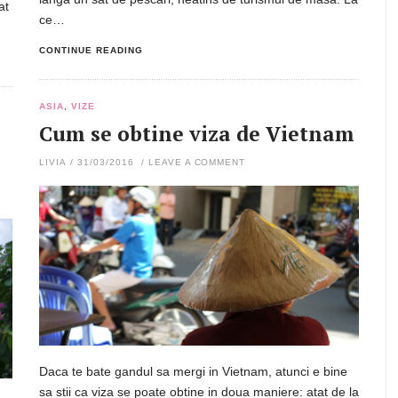
at
ce…
CONTINUE READING
ASIA
,
VIZE
Cum se obtine viza de Vietnam
LIVIA
/
31/03/2016
/
LEAVE A COMMENT
Daca te bate gandul sa mergi in Vietnam, atunci e bine
sa stii ca viza se poate obtine in doua maniere: atat de la