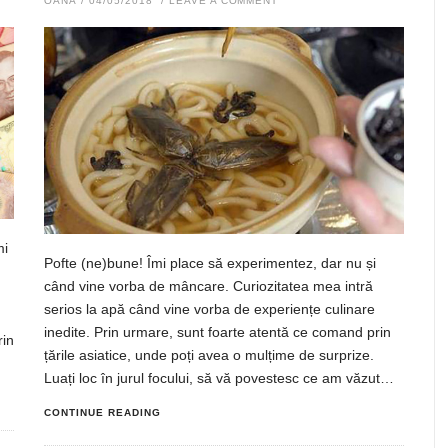
OANA
/
04/05/2018
/
LEAVE A COMMENT
mi
Pofte (ne)bune! Îmi place să experimentez, dar nu și
când vine vorba de mâncare. Curiozitatea mea intră
serios la apă când vine vorba de experiențe culinare
inedite. Prin urmare, sunt foarte atentă ce comand prin
rin
țările asiatice, unde poți avea o mulțime de surprize.
Luați loc în jurul focului, să vă povestesc ce am văzut…
CONTINUE READING