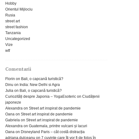
Hobby
Orientul Mijlociu
Rusia
street art
street fashion
Tanzania
Uncategorized
Vize
wtf
Comentarii
Florin
on
Bali, o capcană turistică?
Dinu
on
India: New Delhi si Agra
Julia
on
Bali, o capcană turistică?
Curiozități despre Japonia – YogaEsoteric
on
Ciudățenii
japoneze
Alexandra
on
Street art inspirat de pandemie
Oana
on
Street art inspirat de pandemie
Gabriela
on
Street art inspirat de pandemie
Alexandra
on
Guatemala, printre vulcani și lacuri
Oana
on
Disneyland Paris – cât costă distracția
adriana.dulceanu
on
7 cuvinte care îți vor fi de folos în