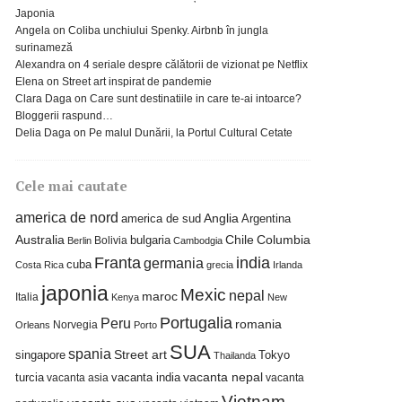
Japonia
Angela
on
Coliba unchiului Spenky. Airbnb în jungla
surinameză
Alexandra
on
4 seriale despre călătorii de vizionat pe Netflix
Elena
on
Street art inspirat de pandemie
Clara Daga
on
Care sunt destinatiile in care te-ai intoarce?
Bloggerii raspund…
Delia Daga
on
Pe malul Dunării, la Portul Cultural Cetate
Cele mai cautate
america de nord
america de sud
Anglia
Argentina
Columbia
Australia
bulgaria
Chile
Bolivia
Berlin
Cambodgia
Franta
india
germania
cuba
Costa Rica
grecia
Irlanda
japonia
Mexic
nepal
maroc
Italia
Kenya
New
Portugalia
Peru
romania
Norvegia
Orleans
Porto
SUA
spania
Street art
singapore
Tokyo
Thailanda
turcia
vacanta india
vacanta nepal
vacanta asia
vacanta
Vietnam