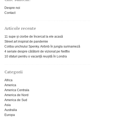
Despre noi
Contact
Articole recente
11 supe și ciorbe de încercat la ele acasă
Street art inspirat de pandemie
Coliba unchiului Spenky. Airbnb în jungla surinameză
4 seriale despre călătorii de vizionat pe Netflix
10 sfaturi pentru o vacanță reușită în Londra
Categorii
Africa
America
America Centrala
America de Nord
America de Sud
Asia
Australia
Europa