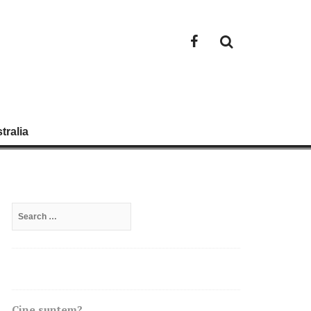
Facebook
tralia
Search
for:
Cine suntem?