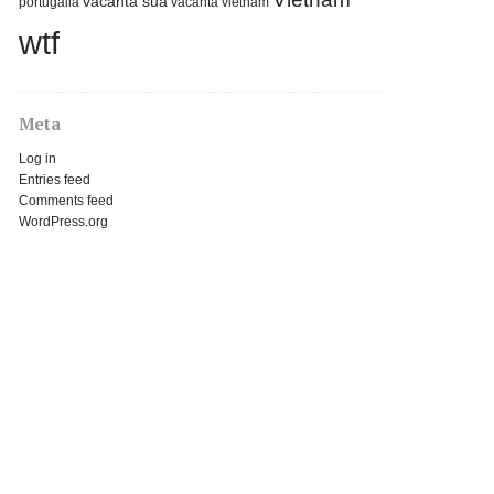
vacanta sua
portugalia
vacanta vietnam
wtf
Meta
Log in
Entries feed
Comments feed
WordPress.org