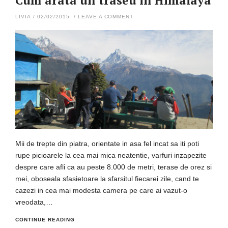
Cum arata un traseu în Himalaya
LIVIA
/
02/02/2015
/
LEAVE A COMMENT
Mii de trepte din piatra, orientate in asa fel incat sa iti poti
rupe picioarele la cea mai mica neatentie, varfuri inzapezite
despre care afli ca au peste 8.000 de metri, terase de orez si
mei, oboseala sfasietoare la sfarsitul fiecarei zile, cand te
cazezi in cea mai modesta camera pe care ai vazut-o
vreodata,…
CONTINUE READING