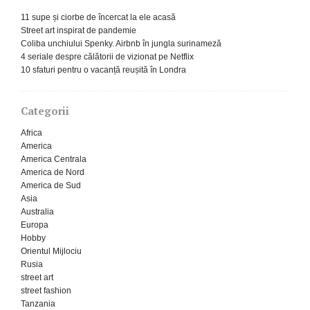
11 supe și ciorbe de încercat la ele acasă
Street art inspirat de pandemie
Coliba unchiului Spenky. Airbnb în jungla surinameză
4 seriale despre călătorii de vizionat pe Netflix
10 sfaturi pentru o vacanță reușită în Londra
Categorii
Africa
America
America Centrala
America de Nord
America de Sud
Asia
Australia
Europa
Hobby
Orientul Mijlociu
Rusia
street art
street fashion
Tanzania