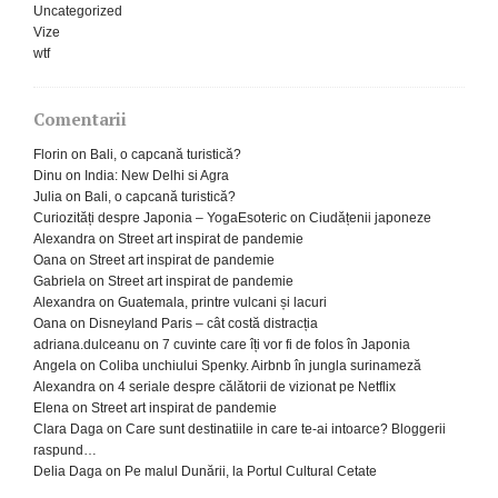
Uncategorized
Vize
wtf
Comentarii
Florin
on
Bali, o capcană turistică?
Dinu
on
India: New Delhi si Agra
Julia
on
Bali, o capcană turistică?
Curiozități despre Japonia – YogaEsoteric
on
Ciudățenii japoneze
Alexandra
on
Street art inspirat de pandemie
Oana
on
Street art inspirat de pandemie
Gabriela
on
Street art inspirat de pandemie
Alexandra
on
Guatemala, printre vulcani și lacuri
Oana
on
Disneyland Paris – cât costă distracția
adriana.dulceanu
on
7 cuvinte care îți vor fi de folos în Japonia
Angela
on
Coliba unchiului Spenky. Airbnb în jungla surinameză
Alexandra
on
4 seriale despre călătorii de vizionat pe Netflix
Elena
on
Street art inspirat de pandemie
Clara Daga
on
Care sunt destinatiile in care te-ai intoarce? Bloggerii
raspund…
Delia Daga
on
Pe malul Dunării, la Portul Cultural Cetate