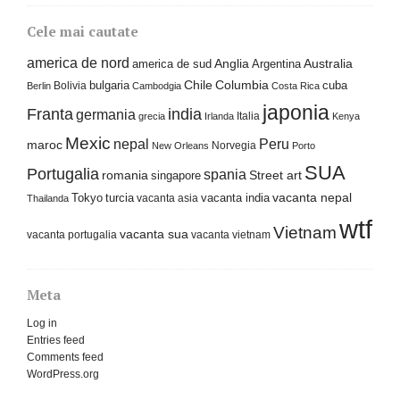
Cele mai cautate
america de nord
america de sud
Anglia
Argentina
Australia
Columbia
bulgaria
Chile
cuba
Bolivia
Berlin
Cambodgia
Costa Rica
japonia
Franta
india
germania
Italia
grecia
Irlanda
Kenya
Mexic
nepal
Peru
maroc
Norvegia
New Orleans
Porto
SUA
Portugalia
spania
Street art
romania
singapore
Tokyo
turcia
vacanta india
vacanta nepal
vacanta asia
Thailanda
wtf
Vietnam
vacanta sua
vacanta portugalia
vacanta vietnam
Meta
Log in
Entries feed
Comments feed
WordPress.org