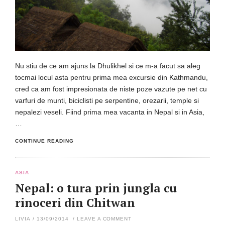
Nu stiu de ce am ajuns la Dhulikhel si ce m-a facut sa aleg
tocmai locul asta pentru prima mea excursie din Kathmandu,
cred ca am fost impresionata de niste poze vazute pe net cu
varfuri de munti, biciclisti pe serpentine, orezarii, temple si
nepalezi veseli. Fiind prima mea vacanta in Nepal si in Asia,
…
CONTINUE READING
ASIA
Nepal: o tura prin jungla cu
rinoceri din Chitwan
LIVIA
/
13/09/2014
/
LEAVE A COMMENT