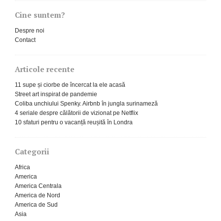
Cine suntem?
Despre noi
Contact
Articole recente
11 supe și ciorbe de încercat la ele acasă
Street art inspirat de pandemie
Coliba unchiului Spenky. Airbnb în jungla surinameză
4 seriale despre călătorii de vizionat pe Netflix
10 sfaturi pentru o vacanță reușită în Londra
Categorii
Africa
America
America Centrala
America de Nord
America de Sud
Asia