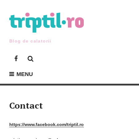
Skip
to
content
Blog de calatorii
Facebook
MENU
Contact
https://www.facebook.com/triptil.ro