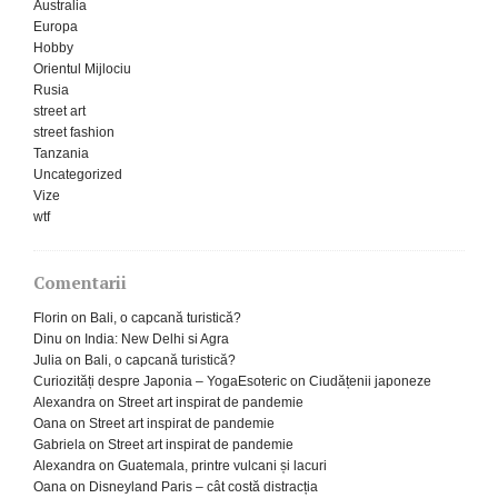
Australia
Europa
Hobby
Orientul Mijlociu
Rusia
street art
street fashion
Tanzania
Uncategorized
Vize
wtf
Comentarii
Florin
on
Bali, o capcană turistică?
Dinu
on
India: New Delhi si Agra
Julia
on
Bali, o capcană turistică?
Curiozități despre Japonia – YogaEsoteric
on
Ciudățenii japoneze
Alexandra
on
Street art inspirat de pandemie
Oana
on
Street art inspirat de pandemie
Gabriela
on
Street art inspirat de pandemie
Alexandra
on
Guatemala, printre vulcani și lacuri
Oana
on
Disneyland Paris – cât costă distracția