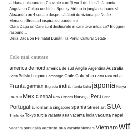
adriana.dulceanu
on
7 cuvinte care îți vor fi de folos în Japonia
Angela
on
Coliba unchiului Spenky. Airbnb în jungla surinameză
Alexandra
on
4 seriale despre călătorii de vizionat pe Netflix
Elena
on
Street art inspirat de pandemie
Clara Daga
on
Care sunt destinatiile in care te-ai intoarce? Bloggerii
raspund…
Delia Daga
on
Pe malul Dunării, la Portul Cultural Cetate
Cele mai cautate
america de nord
america de sud
Anglia
Argentina
Australia
Columbia
bulgaria
Chile
cuba
Bolivia
Berlin
Cambodgia
Costa Rica
japonia
Franta
india
germania
Italia
grecia
Irlanda
Kenya
Mexic
nepal
Peru
maroc
Norvegia
New Orleans
Porto
SUA
Portugalia
spania
Street art
romania
singapore
Tokyo
turcia
vacanta india
vacanta nepal
vacanta asia
Thailanda
wtf
Vietnam
vacanta sua
vacanta portugalia
vacanta vietnam