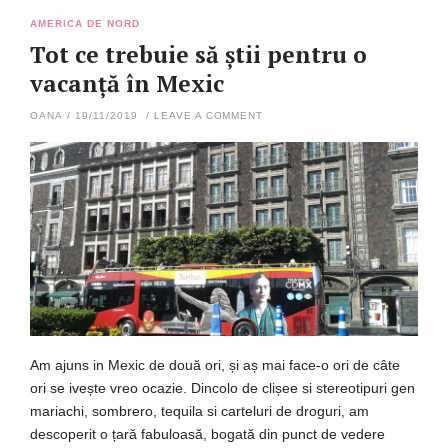
AMERICA DE NORD
Tot ce trebuie să știi pentru o
vacanță în Mexic
OANA
/
19/11/2019
/
LEAVE A COMMENT
Am ajuns in Mexic de două ori, și aș mai face-o ori de câte
ori se ivește vreo ocazie. Dincolo de clișee si stereotipuri gen
mariachi, sombrero, tequila si carteluri de droguri, am
descoperit o țară fabuloasă, bogată din punct de vedere