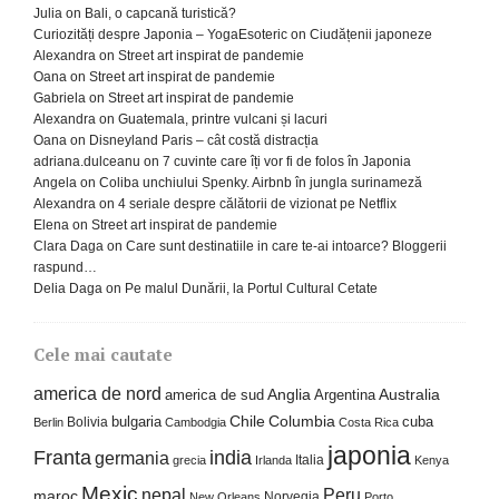
Julia
on
Bali, o capcană turistică?
Curiozități despre Japonia – YogaEsoteric
on
Ciudățenii japoneze
Alexandra
on
Street art inspirat de pandemie
Oana
on
Street art inspirat de pandemie
Gabriela
on
Street art inspirat de pandemie
Alexandra
on
Guatemala, printre vulcani și lacuri
Oana
on
Disneyland Paris – cât costă distracția
adriana.dulceanu
on
7 cuvinte care îți vor fi de folos în Japonia
Angela
on
Coliba unchiului Spenky. Airbnb în jungla surinameză
Alexandra
on
4 seriale despre călătorii de vizionat pe Netflix
Elena
on
Street art inspirat de pandemie
Clara Daga
on
Care sunt destinatiile in care te-ai intoarce? Bloggerii
raspund…
Delia Daga
on
Pe malul Dunării, la Portul Cultural Cetate
Cele mai cautate
america de nord
america de sud
Anglia
Argentina
Australia
Columbia
bulgaria
Chile
cuba
Bolivia
Berlin
Cambodgia
Costa Rica
japonia
Franta
india
germania
Italia
grecia
Irlanda
Kenya
Mexic
nepal
Peru
maroc
Norvegia
New Orleans
Porto