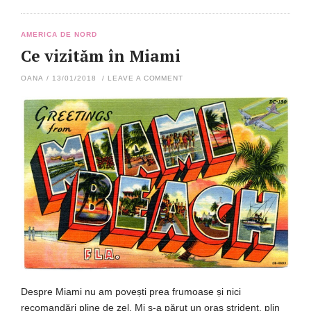
AMERICA DE NORD
Ce vizităm în Miami
OANA
/
13/01/2018
/
LEAVE A COMMENT
Despre Miami nu am povești prea frumoase și nici
recomandări pline de zel. Mi s-a părut un oraș strident, plin