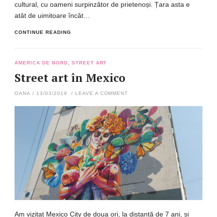
cultural, cu oameni surpinzător de prietenoși. Țara asta e
atât de uimitoare încât…
CONTINUE READING
AMERICA DE NORD
,
STREET ART
Street art în Mexico
OANA
/
13/03/2019
/
LEAVE A COMMENT
Am vizitat Mexico City de doua ori, la distanță de 7 ani, și