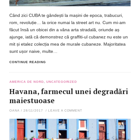
Când zici CUBA te gândești la mașini de epoca, trabucuri,
rom, revoluție… la orice numai la street art nu. Cum mi-am
făcut însă un obicei din a vâna arta stradală, oriunde aș
ajunge, iată că demonstrez că graffiti-ul cubanez nu este un
mit și etalez colecția mea de murale cubaneze. Majoritatea
sunt ușor naive, multe…
CONTINUE READING
AMERICA DE NORD
,
UNCATEGORIZED
Havana, farmecul unei degradări
maiestuoase
OANA
/
28/11/2017
/
LEAVE A COMMENT