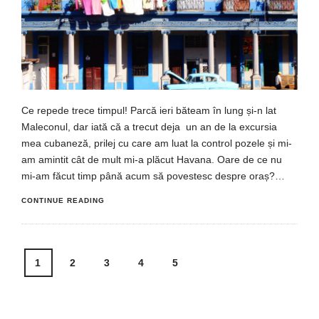
Ce repede trece timpul! Parcă ieri băteam în lung și-n lat
Maleconul, dar iată că a trecut deja un an de la excursia
mea cubaneză, prilej cu care am luat la control pozele și mi-
am amintit cât de mult mi-a plăcut Havana. Oare de ce nu
mi-am făcut timp până acum să povestesc despre oraș?…
CONTINUE READING
Posts
1
2
3
4
5
navigation