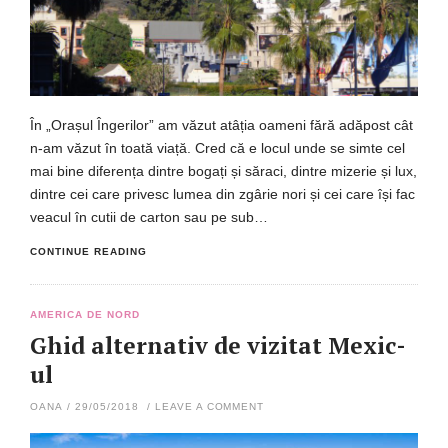
În „Orașul Îngerilor” am văzut atâția oameni fără adăpost cât
n-am văzut în toată viață. Cred că e locul unde se simte cel
mai bine diferența dintre bogați și săraci, dintre mizerie și lux,
dintre cei care privesc lumea din zgârie nori și cei care își fac
veacul în cutii de carton sau pe sub…
CONTINUE READING
AMERICA DE NORD
Ghid alternativ de vizitat Mexic-
ul
OANA
/
29/05/2018
/
LEAVE A COMMENT