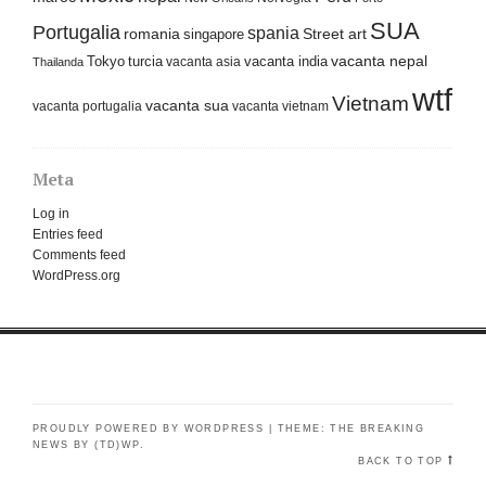
SUA
Portugalia
spania
Street art
romania
singapore
Tokyo
turcia
vacanta india
vacanta nepal
vacanta asia
Thailanda
wtf
Vietnam
vacanta sua
vacanta portugalia
vacanta vietnam
Meta
Log in
Entries feed
Comments feed
WordPress.org
PROUDLY POWERED BY WORDPRESS
|
THEME: THE BREAKING
NEWS BY
(TD)WP
.
BACK TO TOP