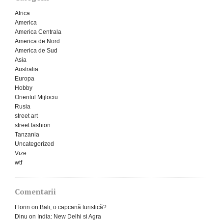
Africa
America
America Centrala
America de Nord
America de Sud
Asia
Australia
Europa
Hobby
Orientul Mijlociu
Rusia
street art
street fashion
Tanzania
Uncategorized
Vize
wtf
Comentarii
Florin
on
Bali, o capcană turistică?
Dinu
on
India: New Delhi si Agra