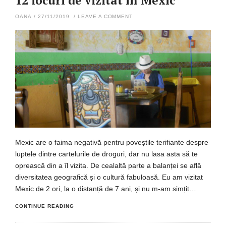
12 locuri de vizitat în Mexic
OANA
/
27/11/2019
/
LEAVE A COMMENT
Mexic are o faima negativă pentru poveștile terifiante despre
luptele dintre cartelurile de droguri, dar nu lasa asta să te
oprească din a îl vizita. De cealaltă parte a balanței se află
diversitatea geografică și o cultură fabuloasă. Eu am vizitat
Mexic de 2 ori, la o distanță de 7 ani, și nu m-am simțit…
CONTINUE READING