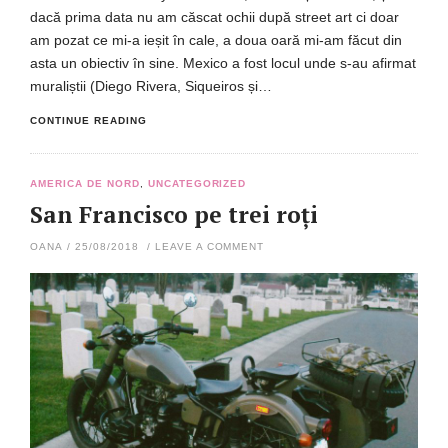
dacă prima data nu am căscat ochii după street art ci doar
am pozat ce mi-a ieșit în cale, a doua oară mi-am făcut din
asta un obiectiv în sine. Mexico a fost locul unde s-au afirmat
muraliștii (Diego Rivera, Siqueiros și…
CONTINUE READING
AMERICA DE NORD
,
UNCATEGORIZED
San Francisco pe trei roți
OANA
/
25/08/2018
/
LEAVE A COMMENT