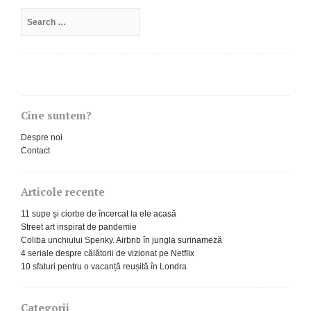
Search
for:
Cine suntem?
Despre noi
Contact
Articole recente
11 supe și ciorbe de încercat la ele acasă
Street art inspirat de pandemie
Coliba unchiului Spenky. Airbnb în jungla surinameză
4 seriale despre călătorii de vizionat pe Netflix
10 sfaturi pentru o vacanță reușită în Londra
Categorii