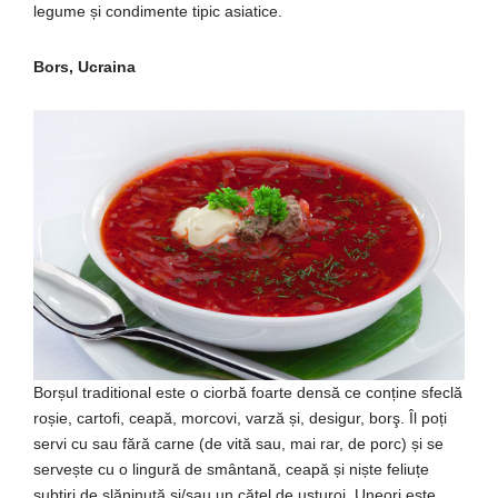
legume și condimente tipic asiatice.
Bors, Ucraina
Borșul traditional este o ciorbă foarte densă ce conține sfeclă
roșie, cartofi, ceapă, morcovi, varză și, desigur, borş. Îl poți
servi cu sau fără carne (de vită sau, mai rar, de porc) și se
servește cu o lingură de smântană, ceapă și niște feliuțe
subțiri de slăninuță și/sau un cățel de usturoi. Uneori este