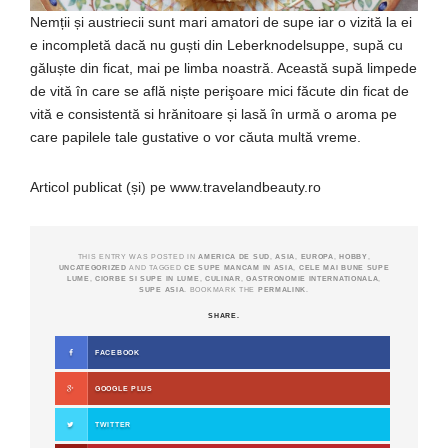
Nemții și austriecii sunt mari amatori de supe iar o vizită la ei
e incompletă dacă nu guști din Leberknodelsuppe, supă cu
găluște din ficat, mai pe limba noastră. Această supă limpede
de vită în care se află niște perişoare mici făcute din ficat de
vită e consistentă si hrănitoare și lasă în urmă o aroma pe
care papilele tale gustative o vor căuta multă vreme.
Articol publicat (și) pe www.travelandbeauty.ro
THIS ENTRY WAS POSTED IN
AMERICA DE SUD
,
ASIA
,
EUROPA
,
HOBBY
,
UNCATEGORIZED
AND TAGGED
CE SUPE MANCAM IN ASIA
,
CELE MAI BUNE SUPE
LUME
,
CIORBE SI SUPE IN LUME
,
CULINAR
,
GASTRONOMIE INTERNATIONALA
,
SUPE ASIA
. BOOKMARK THE
PERMALINK
.
SHARE.
FACEBOOK
GOOGLE PLUS
TWITTER