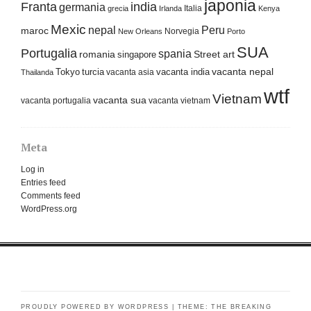
japonia
Franta
india
germania
Italia
grecia
Irlanda
Kenya
Mexic
nepal
Peru
maroc
Norvegia
New Orleans
Porto
SUA
Portugalia
spania
Street art
romania
singapore
Tokyo
turcia
vacanta india
vacanta nepal
vacanta asia
Thailanda
wtf
Vietnam
vacanta sua
vacanta portugalia
vacanta vietnam
Meta
Log in
Entries feed
Comments feed
WordPress.org
PROUDLY POWERED BY WORDPRESS
|
THEME: THE BREAKING