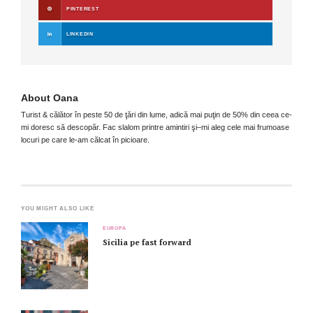
PINTEREST
LINKEDIN
About
Oana
Turist & călător în peste 50 de ţări din lume, adică mai puţin de 50% din ceea ce-
mi doresc să descopăr. Fac slalom printre amintiri şi–mi aleg cele mai frumoase
locuri pe care le-am călcat în picioare.
YOU MIGHT ALSO LIKE
EUROPA
Sicilia pe fast forward