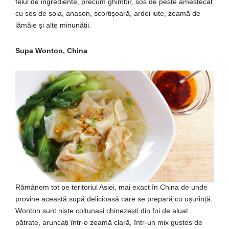
felul de ingrediente, precum ghimbir, sos de pește amestecat
cu sos de soia, anason, scortișoară, ardei iute, zeamă de
lămâie și alte minunății.
Supa Wonton, China
Rămânem tot pe teritoriul Asiei, mai exact în China de unde
provine această supă delicioasă care se prepară cu ușurință.
Wonton sunt niște colțunași chinezești din foi de aluat
pătrate, aruncați într-o zeamă clară, într-un mix gustos de