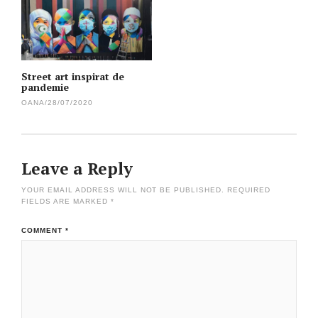
navigation
Street art inspirat de
pandemie
OANA
/
28/07/2020
Leave a Reply
YOUR EMAIL ADDRESS WILL NOT BE PUBLISHED.
REQUIRED
FIELDS ARE MARKED
*
COMMENT
*