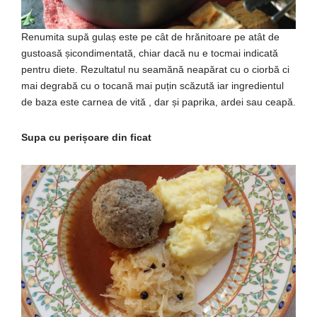
Renumita supă gulaș este pe cât de hrănitoare pe atât de
gustoasă șicondimentată, chiar dacă nu e tocmai indicată
pentru diete. Rezultatul nu seamănă neapărat cu o ciorbă ci
mai degrabă cu o tocană mai puțin scăzută iar ingredientul
de baza este carnea de vită , dar și paprika, ardei sau ceapă.
Supa cu perișoare din ficat