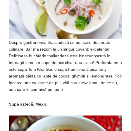
Despre gastronomia thailandeză se pot scrie doctorate
culinare, dar mă rezum la un singur cuvânt: excelentă!
Delicioasa bucătărie thailandeză este binecunoscută în
întreagă lume iar supe de aici chiar dau clasa! Preferata mea
este supa Tom Kha Gai, o supă tradițională picantă și
aromată gătită cu lapte de cocos, ghimbir și lemongrass. Poți
încerca una cu carne de pui, vită sau creveți sau, de ce nu,
una care le combină pe toate.
Supa aztecă, Mexic