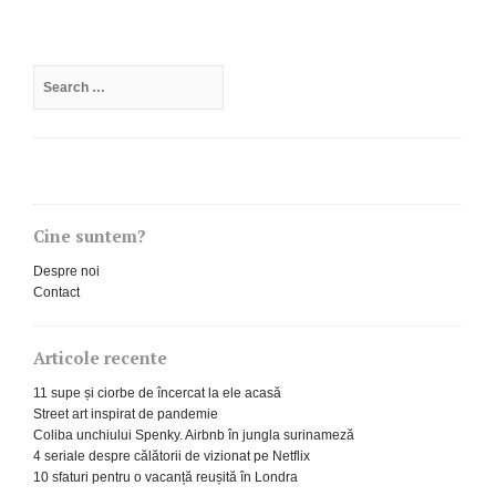
Search
for:
Cine suntem?
Despre noi
Contact
Articole recente
11 supe și ciorbe de încercat la ele acasă
Street art inspirat de pandemie
Coliba unchiului Spenky. Airbnb în jungla surinameză
4 seriale despre călătorii de vizionat pe Netflix
10 sfaturi pentru o vacanță reușită în Londra