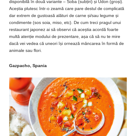
disponibilă în două variante – Soba (subțiri) și Udon (groși).
Aceștia plutesc într-o zeamă care pare destul de complicată
dar extrem de gustoasă alături de carne și/sau legume și
condimente (sos soia, miso, etc). De cum treci pragul unui
restaurant japonez ai să observi că aceștia acordă foarte
multă atenție modului de prezentare, așa că să nu te mire
dacă vei vedea că uneori își ornează mâncarea în formă de
animale sau flori.
Gazpacho, Spania