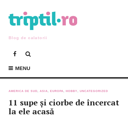
Skip
to
content
Blog de calatorii
Facebook
MENU
AMERICA DE SUD
,
ASIA
,
EUROPA
,
HOBBY
,
UNCATEGORIZED
11 supe și ciorbe de încercat
la ele acasă