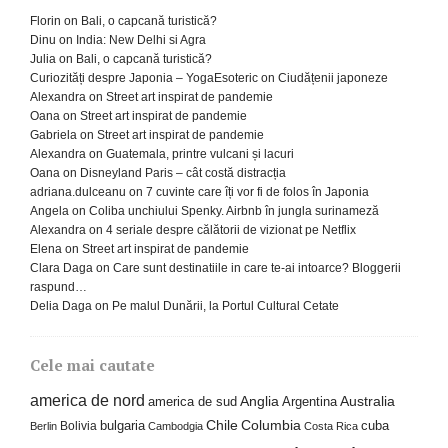
Florin
on
Bali, o capcană turistică?
Dinu
on
India: New Delhi si Agra
Julia
on
Bali, o capcană turistică?
Curiozități despre Japonia – YogaEsoteric
on
Ciudățenii japoneze
Alexandra
on
Street art inspirat de pandemie
Oana
on
Street art inspirat de pandemie
Gabriela
on
Street art inspirat de pandemie
Alexandra
on
Guatemala, printre vulcani și lacuri
Oana
on
Disneyland Paris – cât costă distracția
adriana.dulceanu
on
7 cuvinte care îți vor fi de folos în Japonia
Angela
on
Coliba unchiului Spenky. Airbnb în jungla surinameză
Alexandra
on
4 seriale despre călătorii de vizionat pe Netflix
Elena
on
Street art inspirat de pandemie
Clara Daga
on
Care sunt destinatiile in care te-ai intoarce? Bloggerii
raspund…
Delia Daga
on
Pe malul Dunării, la Portul Cultural Cetate
Cele mai cautate
america de nord
america de sud
Anglia
Argentina
Australia
Columbia
bulgaria
Chile
cuba
Bolivia
Berlin
Cambodgia
Costa Rica