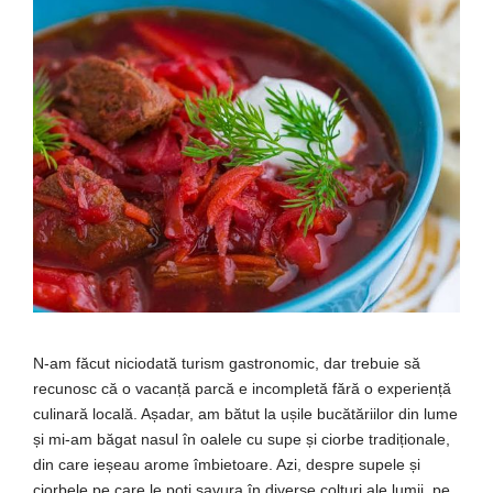
N-am făcut niciodată turism gastronomic, dar trebuie să
recunosc că o vacanță parcă e incompletă fără o experiență
culinară locală. Așadar, am bătut la ușile bucătăriilor din lume
și mi-am băgat nasul în oalele cu supe și ciorbe tradiționale,
din care ieșeau arome îmbietoare. Azi, despre supele și
ciorbele pe care le poți savura în diverse colțuri ale lumii, pe