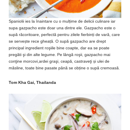
Spaniolii ies la înaintare cu o mulțime de delicii culinare iar
supa gazpacho este doar una dintre ele. Gazpacho este o
supă răcoritoare, perfectă pentru zilele fierbinți de vară, care
se servește rece gheață. O supă gazpacho are drept
principal ingredient roşiile bine coapte, dar ea se poate
pregăti şi din alte legume. Pe lângă roşii, gazpacho mai
conţine morcovi,ardei graşi, ceapă, castraveţi și ulei de
măsline, toate bine pasate până se obține o supă cremoasă.
Tom Kha Gai, Thailanda