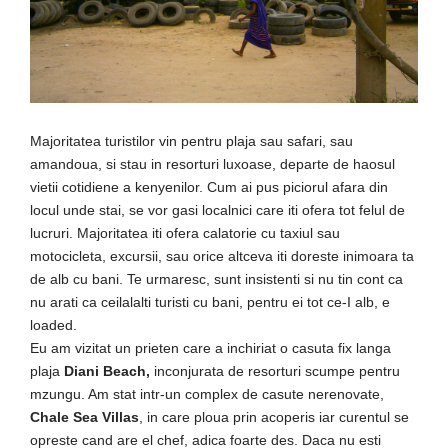
Majoritatea turistilor vin pentru plaja sau safari, sau
amandoua, si stau in resorturi luxoase, departe de haosul
vietii cotidiene a kenyenilor. Cum ai pus piciorul afara din
locul unde stai, se vor gasi localnici care iti ofera tot felul de
lucruri. Majoritatea iti ofera calatorie cu taxiul sau
motocicleta, excursii, sau orice altceva iti doreste inimoara ta
de alb cu bani. Te urmaresc, sunt insistenti si nu tin cont ca
nu arati ca ceilalalti turisti cu bani, pentru ei tot ce-I alb, e
loaded.
Eu am vizitat un prieten care a inchiriat o casuta fix langa
plaja
Diani Beach,
inconjurata de resorturi scumpe pentru
mzungu. Am stat intr-un complex de casute nerenovate,
Chale Sea Villas
, in care ploua prin acoperis iar curentul se
opreste cand are el chef, adica foarte des. Daca nu esti