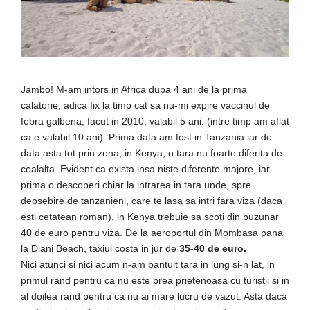
Jambo! M-am intors in Africa dupa 4 ani de la prima
calatorie, adica fix la timp cat sa nu-mi expire vaccinul de
febra galbena, facut in 2010, valabil 5 ani. (intre timp am aflat
ca e valabil 10 ani). Prima data am fost in Tanzania iar de
data asta tot prin zona, in Kenya, o tara nu foarte diferita de
cealalta. Evident ca exista insa niste diferente majore, iar
prima o descoperi chiar la intrarea in tara unde, spre
deosebire de tanzanieni, care te lasa sa intri fara viza (daca
esti cetatean roman), in Kenya trebuie sa scoti din buzunar
40 de euro pentru viza. De la aeroportul din Mombasa pana
la Diani Beach, taxiul costa in jur de
35-40 de euro.
Nici atunci si nici acum n-am bantuit tara in lung si-n lat, in
primul rand pentru ca nu este prea prietenoasa cu turistii si in
al doilea rand pentru ca nu ai mare lucru de vazut. Asta daca