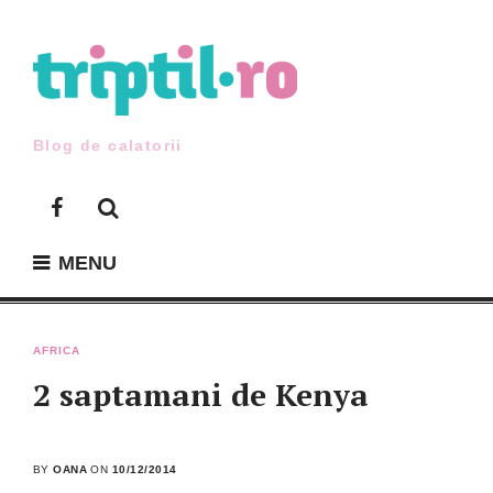
Skip
to
content
Blog de calatorii
Facebook
MENU
AFRICA
2 saptamani de Kenya
BY
OANA
ON
10/12/2014