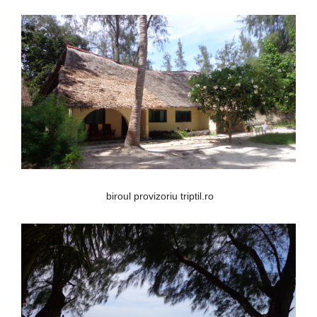
biroul provizoriu triptil.ro