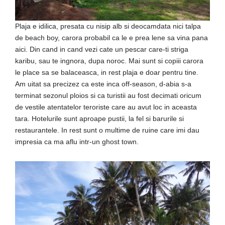
Plaja e idilica, presata cu nisip alb si deocamdata nici talpa
de beach boy, carora probabil ca le e prea lene sa vina pana
aici. Din cand in cand vezi cate un pescar care-ti striga
karibu, sau te ingnora, dupa noroc. Mai sunt si copiii carora
le place sa se balaceasca, in rest plaja e doar pentru tine.
Am uitat sa precizez ca este inca off-season, d-abia s-a
terminat sezonul ploios si ca turistii au fost decimati oricum
de vestile atentatelor teroriste care au avut loc in aceasta
tara. Hotelurile sunt aproape pustii, la fel si barurile si
restaurantele. In rest sunt o multime de ruine care imi dau
impresia ca ma aflu intr-un ghost town.