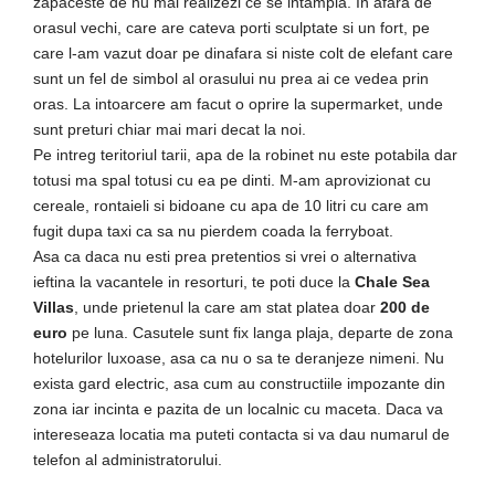
zapaceste de nu mai realizezi ce se intampla. In afara de
orasul vechi, care are cateva porti sculptate si un fort, pe
care l-am vazut doar pe dinafara si niste colt de elefant care
sunt un fel de simbol al orasului nu prea ai ce vedea prin
oras. La intoarcere am facut o oprire la supermarket, unde
sunt preturi chiar mai mari decat la noi.
Pe intreg teritoriul tarii, apa de la robinet nu este potabila dar
totusi ma spal totusi cu ea pe dinti. M-am aprovizionat cu
cereale, rontaieli si bidoane cu apa de 10 litri cu care am
fugit dupa taxi ca sa nu pierdem coada la ferryboat.
Asa ca daca nu esti prea pretentios si vrei o alternativa
ieftina la vacantele in resorturi, te poti duce la
Chale Sea
Villas
, unde prietenul la care am stat platea doar
200 de
euro
pe luna. Casutele sunt fix langa plaja, departe de zona
hotelurilor luxoase, asa ca nu o sa te deranjeze nimeni. Nu
exista gard electric, asa cum au constructiile impozante din
zona iar incinta e pazita de un localnic cu maceta. Daca va
intereseaza locatia ma puteti contacta si va dau numarul de
telefon al administratorului.