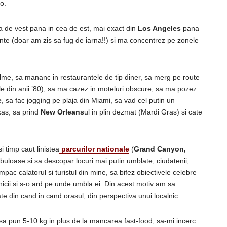
o.
 de vest pana in cea de est, mai exact din
Los Angeles
pana
nte (doar am zis sa fug de iarna!!) si ma concentrez pe zonele
ilme, sa mananc in restaurantele de tip diner, sa merg pe route
 din anii ’80), sa ma cazez in moteluri obscure, sa ma pozez
e
, sa fac jogging pe plaja din Miami, sa vad cel putin un
xas, sa prind
New Orleans
ul in plin dezmat (Mardi Gras) si cate
 timp caut linistea
parcurilor nationale
(
Grand Canyon,
buloase si sa descopar locuri mai putin umblate, ciudatenii,
pac calatorul si turistul din mine, sa bifez obiectivele celebre
lnicii si s-o ard pe unde umbla ei. Din acest motiv am sa
e din cand in cand orasul, din perspectiva unui localnic.
i sa pun 5-10 kg in plus de la mancarea fast-food, sa-mi incerc