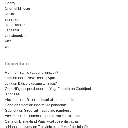
Hobby
Orientul Mijlociu
Rusia
street art
street fashion
Tanzania
Uncategorized
Vize
wtf
Comentarii
Florin
on
Bali, o capcană turistică?
Dinu
on
India: New Delhi si Agra
Julia
on
Bali, o capcană turistică?
Curiozități despre Japonia – YogaEsoteric
on
Ciudățenii
japoneze
Alexandra
on
Street art inspirat de pandemie
Oana
on
Street art inspirat de pandemie
Gabriela
on
Street art inspirat de pandemie
Alexandra
on
Guatemala, printre vulcani și lacuri
Oana
on
Disneyland Paris – cât costă distracția
adriana.dulceanu
on
7 cuvinte care îți vor fi de folos în