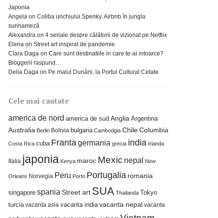
Japonia
Angela
on
Coliba unchiului Spenky. Airbnb în jungla
surinameză
Alexandra
on
4 seriale despre călătorii de vizionat pe Netflix
Elena
on
Street art inspirat de pandemie
Clara Daga
on
Care sunt destinatiile in care te-ai intoarce?
Bloggerii raspund…
Delia Daga
on
Pe malul Dunării, la Portul Cultural Cetate
Cele mai cautate
america de nord
america de sud
Anglia
Argentina
Columbia
Australia
bulgaria
Chile
Bolivia
Berlin
Cambodgia
Franta
india
germania
cuba
Costa Rica
grecia
Irlanda
japonia
Mexic
nepal
maroc
Italia
Kenya
New
Portugalia
Peru
romania
Norvegia
Orleans
Porto
SUA
spania
Street art
singapore
Tokyo
Thailanda
turcia
vacanta india
vacanta nepal
vacanta asia
vacanta
Vietnam