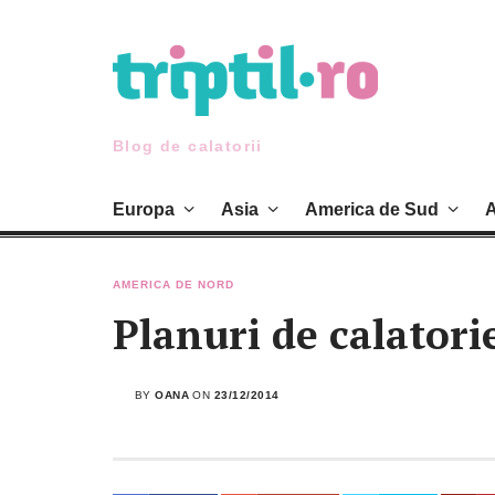
Skip
to
content
Blog de calatorii
Europa
Asia
America de Sud
A
AMERICA DE NORD
Planuri de calatori
BY
OANA
ON
23/12/2014