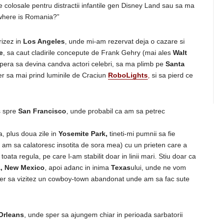
 colosale pentru distractii infantile gen Disney Land sau sa ma
“where is Romania?”
rizez in
Los Angeles
, unde mi-am rezervat deja o cazare si
e
, sa caut cladirile concepute de Frank Gehry (mai ales
Walt
e spera sa devina candva actori celebri, sa ma plimb pe
Santa
er sa mai prind luminile de Craciun
RoboLights
,
si sa pierd ce
s spre
San Francisco
, unde probabil ca am sa petrec
 plus doua zile in
Yosemite Park,
tineti-mi pumnii sa fie
ca am sa calatoresc insotita de sora mea) cu un prieten care a
oata regula, pe care l-am stabilit doar in linii mari. Stiu doar ca
a, New Mexico
, apoi adanc in inima
Texas
ului, unde ne vom
er sa vizitez un cowboy-town abandonat unde am sa fac sute
Orleans
, unde sper sa ajungem chiar in perioada sarbatorii