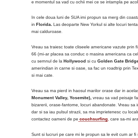
e momentul sa vad cu ochii mei ce se intampla pe acol
In cele doua luni de SUA imi propun sa merg din coasta
in
Florida.
Las deoparte New Yorkul si alte locuri tenta
mai calduroase.
Vreau sa traiesc toate cliseele americane vazute prin f
66 (mi-ar placea sa conduc o masina americana ca cele
cu semnul de la
Hollywood
si cu
Golden Gate Bridg
amerindian in carne si oase, sa fac un roadtrip prin Te
si mai cate.
Vreau sa ma pierd in haosul marilor orase dar in acelasi
Monument Valley, Yosemite),
vreau sa vad peisaje fa
bizarerii, orase-fantome, locuri abandonate. Vreau sa im
dar si sa iau pulsul strazii, sa ma imprietenesc cu loca
contactez oameni de pe
couchsurfing
,
care sa-mi arat
Sunt si lucruri pe care mi le propun sa le evit cum ar f