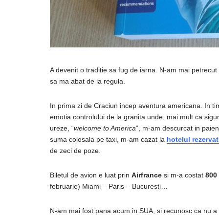
A devenit o traditie sa fug de iarna. N-am mai petrecut
sa ma abat de la regula.
In prima zi de Craciun incep aventura americana. In timp
emotia controlului de la granita unde, mai mult ca si
ureze, “
welcome to America
”, m-am descurcat in paien
suma colosala pe taxi, m-am cazat la
hotelul rezerva
de zeci de poze.
Biletul de avion e luat prin
Airfrance
si m-a costat
800
februarie) Miami – Paris – Bucuresti…
N-am mai fost pana acum in SUA, si recunosc ca nu a f