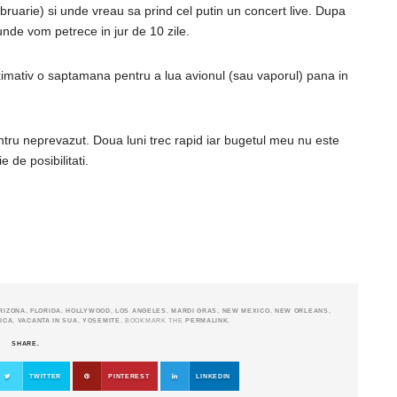
ebruarie) si unde vreau sa prind cel putin un concert live. Dupa
unde vom petrece in jur de 10 zile.
imativ o saptamana pentru a lua avionul (sau vaporul) pana in
ntru neprevazut. Doua luni trec rapid iar bugetul meu nu este
 de posibilitati.
RIZONA
,
FLORIDA
,
HOLLYWOOD
,
LOS ANGELES
,
MARDI GRAS
,
NEW MEXICO
,
NEW ORLEANS
,
ICA
,
VACANTA IN SUA
,
YOSEMITE
. BOOKMARK THE
PERMALINK
.
SHARE.
TWITTER
PINTEREST
LINKEDIN