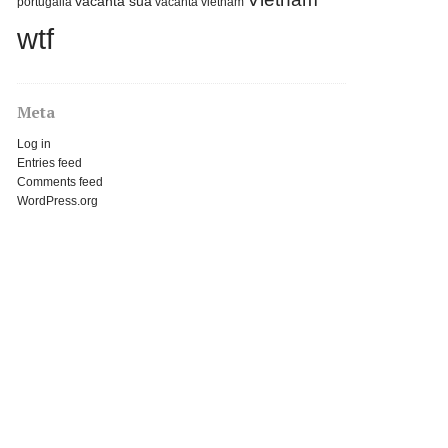
vacanta sua
portugalia
vacanta vietnam
wtf
Meta
Log in
Entries feed
Comments feed
WordPress.org