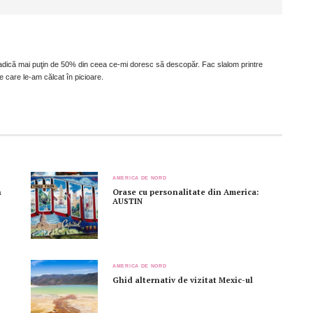
e, adică mai puţin de 50% din ceea ce-mi doresc să descopăr. Fac slalom printre
e care le-am călcat în picioare.
AMERICA DE NORD
n
Orase cu personalitate din America:
AUSTIN
AMERICA DE NORD
Ghid alternativ de vizitat Mexic-ul