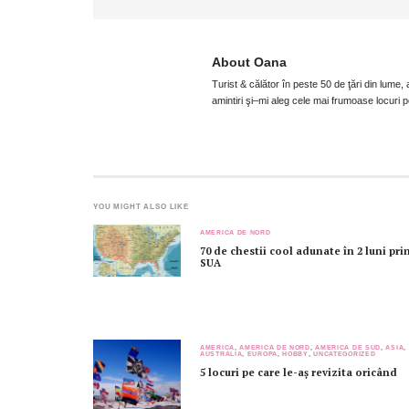
About
Oana
Turist & călător în peste 50 de ţări din lum
amintiri şi–mi aleg cele mai frumoase locuri p
YOU MIGHT ALSO LIKE
AMERICA DE NORD
70 de chestii cool adunate în 2 luni pri
SUA
AMERICA
,
AMERICA DE NORD
,
AMERICA DE SUD
,
ASIA
,
AUSTRALIA
,
EUROPA
,
HOBBY
,
UNCATEGORIZED
5 locuri pe care le-aș revizita oricând