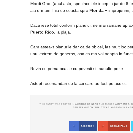
Mardi Gras (anul asta, spectacolele incep in jur de 6 f
aia urmam linia de coasta spre
Florida
+ imprejurimi, 
Daca iese totul conform planului, ne mai ramane aprox
Puerto Rico
, la plaja.
Cam astea-s planurile dar ca de obicei, las mult loc pe
unul extrem de generos, asa ca ma voi adapta in functie
Revin cu prima ocazie cu povesti si muuulte poze.
Astept recomandari de la cei care au fost pe acolo…
THIS ENTRY WAS POSTED IN
AMERICA DE NORD
AND TAGGED
AIRFRANCE
,
A
SAN FRANCISCO
,
SUA
,
TEXAS
,
VACANTA IN AMER
FACEBOOK
GOOGLE PLUS