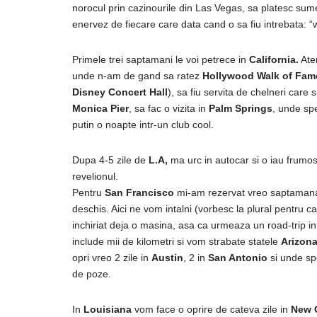
norocul prin cazinourile din Las Vegas, sa platesc sume
enervez de fiecare care data cand o sa fiu intrebata: 
Primele trei saptamani le voi petrece in
California.
Ate
unde n-am de gand sa ratez
Hollywood Walk of Fam
Disney Concert Hall
), sa fiu servita de chelneri car
Monica Pier
, sa fac o vizita in
Palm Springs
, unde sp
putin o noapte intr-un club cool.
Dupa 4-5 zile de
L.A,
ma urc in autocar si o iau frumo
revelionul.
Pentru
San Francisco
mi-am rezervat vreo saptamana,
deschis. Aici ne vom intalni (vorbesc la plural pentru 
inchiriat deja o masina, asa ca urmeaza un road-trip in t
include mii de kilometri si vom strabate statele
Arizon
opri vreo 2 zile in
Austin
, 2 in
San Antonio
si unde sp
de poze.
In
Louisiana
vom face o oprire de cateva zile in
New 