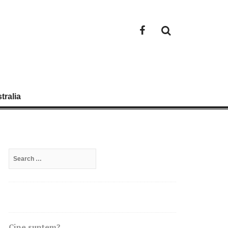
Facebook
tralia
Search
for:
Cine suntem?