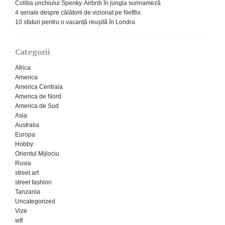
Coliba unchiului Spenky. Airbnb în jungla surinameză
4 seriale despre călătorii de vizionat pe Netflix
10 sfaturi pentru o vacanță reușită în Londra
Categorii
Africa
America
America Centrala
America de Nord
America de Sud
Asia
Australia
Europa
Hobby
Orientul Mijlociu
Rusia
street art
street fashion
Tanzania
Uncategorized
Vize
wtf