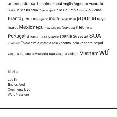
america de nord
america de sud
Anglia
Argentina
Australia
Columbia
bulgaria
Chile
cuba
Bolivia
Berlin
Cambodgia
Costa Rica
japonia
Franta
india
germania
Italia
grecia
Irlanda
Kenya
Mexic
nepal
Peru
maroc
Norvegia
New Orleans
Porto
SUA
Portugalia
spania
Street art
romania
singapore
Tokyo
turcia
vacanta india
vacanta nepal
vacanta asia
Thailanda
wtf
Vietnam
vacanta sua
vacanta portugalia
vacanta vietnam
Meta
Log in
Entries feed
Comments feed
WordPress.org