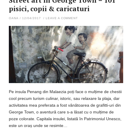
Street art în George Town – 101
pisici, copii & caricaturi
OANA
/
12/04/2017
/
LEAVE A COMMENT
Pe insula Penang din Malaezia poți face o mulțime de chestii
cool precum turism culinar, istoric, sau relaxare la plaja, dar
activitatea mea preferata a fost vânătoarea de grafitti-uri din
George Town, o aventură care s-a lăsat cu o mulțime de
poze colorate. Capitala insulei, listată în Patrimoniul Unesco,
este un oraș unde se resimte…