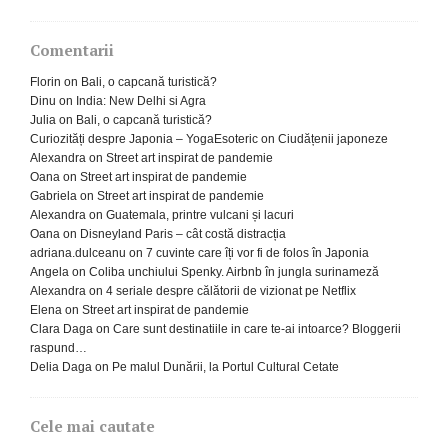
Comentarii
Florin
on
Bali, o capcană turistică?
Dinu
on
India: New Delhi si Agra
Julia
on
Bali, o capcană turistică?
Curiozități despre Japonia – YogaEsoteric
on
Ciudățenii japoneze
Alexandra
on
Street art inspirat de pandemie
Oana
on
Street art inspirat de pandemie
Gabriela
on
Street art inspirat de pandemie
Alexandra
on
Guatemala, printre vulcani și lacuri
Oana
on
Disneyland Paris – cât costă distracția
adriana.dulceanu
on
7 cuvinte care îți vor fi de folos în Japonia
Angela
on
Coliba unchiului Spenky. Airbnb în jungla surinameză
Alexandra
on
4 seriale despre călătorii de vizionat pe Netflix
Elena
on
Street art inspirat de pandemie
Clara Daga
on
Care sunt destinatiile in care te-ai intoarce? Bloggerii
raspund…
Delia Daga
on
Pe malul Dunării, la Portul Cultural Cetate
Cele mai cautate