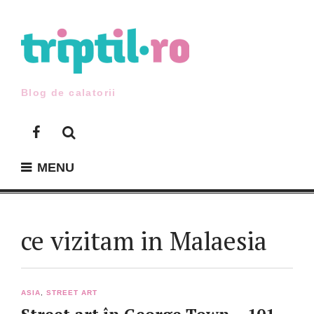
Skip
to
content
Blog de calatorii
Facebook
MENU
ce vizitam in Malaesia
ASIA
,
STREET ART