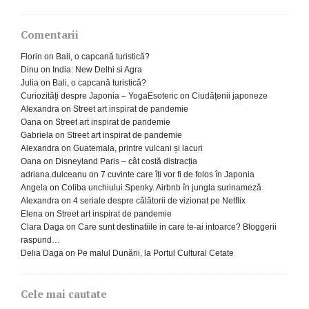
Comentarii
Florin
on
Bali, o capcană turistică?
Dinu
on
India: New Delhi si Agra
Julia
on
Bali, o capcană turistică?
Curiozități despre Japonia – YogaEsoteric
on
Ciudățenii japoneze
Alexandra
on
Street art inspirat de pandemie
Oana
on
Street art inspirat de pandemie
Gabriela
on
Street art inspirat de pandemie
Alexandra
on
Guatemala, printre vulcani și lacuri
Oana
on
Disneyland Paris – cât costă distracția
adriana.dulceanu
on
7 cuvinte care îți vor fi de folos în Japonia
Angela
on
Coliba unchiului Spenky. Airbnb în jungla surinameză
Alexandra
on
4 seriale despre călătorii de vizionat pe Netflix
Elena
on
Street art inspirat de pandemie
Clara Daga
on
Care sunt destinatiile in care te-ai intoarce? Bloggerii
raspund…
Delia Daga
on
Pe malul Dunării, la Portul Cultural Cetate
Cele mai cautate