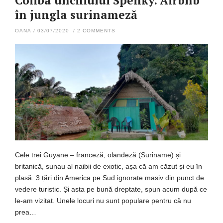
Coliba unchiului Spenky. Airbnb
în jungla surinameză
OANA
/
03/07/2020
/
2 COMMENTS
Cele trei Guyane – franceză, olandeză (Suriname) și
britanică, sunau al naibii de exotic, așa că am căzut și eu în
plasă. 3 țări din America pe Sud ignorate masiv din punct de
vedere turistic. Și asta pe bună dreptate, spun acum după ce
le-am vizitat. Unele locuri nu sunt populare pentru că nu
prea…