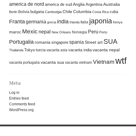
america de nord
america de sud
Anglia
Argentina
Australia
Columbia
bulgaria
Chile
cuba
Bolivia
Berlin
Cambodgia
Costa Rica
japonia
Franta
india
germania
Italia
grecia
Irlanda
Kenya
Mexic
nepal
Peru
maroc
Norvegia
New Orleans
Porto
SUA
Portugalia
spania
Street art
romania
singapore
Tokyo
turcia
vacanta india
vacanta nepal
vacanta asia
Thailanda
wtf
Vietnam
vacanta sua
vacanta portugalia
vacanta vietnam
Meta
Log in
Entries feed
Comments feed
WordPress.org