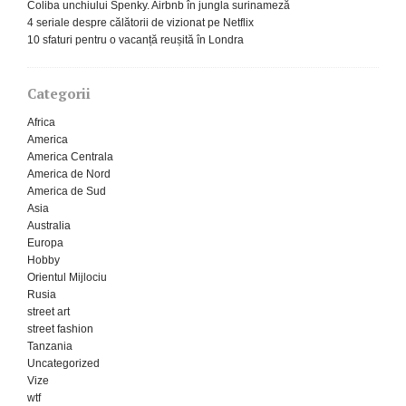
Coliba unchiului Spenky. Airbnb în jungla surinameză
4 seriale despre călătorii de vizionat pe Netflix
10 sfaturi pentru o vacanță reușită în Londra
Categorii
Africa
America
America Centrala
America de Nord
America de Sud
Asia
Australia
Europa
Hobby
Orientul Mijlociu
Rusia
street art
street fashion
Tanzania
Uncategorized
Vize
wtf