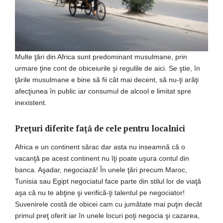
Multe ţări din Africa sunt predominant musulmane, prin
urmare ţine cont de obiceiurile şi regulile de aici. Se ştie, în
ţările musulmane e bine să fii cât mai decent, să nu-ţi arăţi
afecţiunea în public iar consumul de alcool e limitat spre
inexistent.
Preţuri diferite faţă de cele pentru localnici
Africa e un continent sărac dar asta nu inseamnă că o
vacanţă pe acest continent nu îţi poate uşura contul din
banca. Aşadar, negociază! În unele ţări precum Maroc,
Tunisia sau Egipt negociatul face parte din stilul lor de viaţă
aşa că nu te abţine şi verifică-ţi talentul pe negociator!
Suvenirele costă de obicei cam cu jumătate mai puţin decât
primul preţ oferit iar în unele locuri poţi negocia şi cazarea,