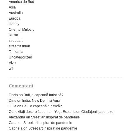
America de Sud
Asia
Australia
Europa
Hobby
Orientul Mijlociu
Rusia
street art
street fashion
Tanzania
Uncategorized
Vize
wtf
Comentarii
Florin
on
Bali, o capcană turistică?
Dinu
on
India: New Delhi si Agra
Julia
on
Bali, o capcană turistică?
Curiozități despre Japonia – YogaEsoteric
on
Ciudățenii japoneze
Alexandra
on
Street art inspirat de pandemie
Oana
on
Street art inspirat de pandemie
Gabriela
on
Street art inspirat de pandemie