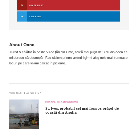
PINTEREST
LINKEDIN
About
Oana
Turist & călător în peste 50 de ţări din lume, adică mai puţin de 50% din ceea ce-
mi doresc să descopăr. Fac slalom printre amintiri şi–mi aleg cele mai frumoase
locuri pe care le-am călcat în picioare.
YOU MIGHT ALSO LIKE
EUROPA
,
UNCATEGORIZED
St. Ives, probabil cel mai frumos orășel de
coastă din Anglia