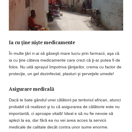
Ia cu ţine nişte medicamente
În multe ţări n-ai să găseşti mare lucru prin farmacii, aşa că
ia cu ţine câteva medicamente care crezi că ţi-ar putea fi de
folos. Nu uită sprayul împotriva ţânţarilor, crema cu factor de
protecţie, un gel dezinfectat, plasturi şi şerveţele umede!
Asigurare medicală
Dacă te bate gândul unei călătorii pe teritoriul african, atunci
probabil că realizezi şi tu că asigurarea de călătorie este nu
importantă, ci aproape vitală! Ideal e să nu fie nevoie să
aplezi la ea, dar fără ea nu vei avea acces la servicii
medicale de calitate decât contra unor sume enorme.