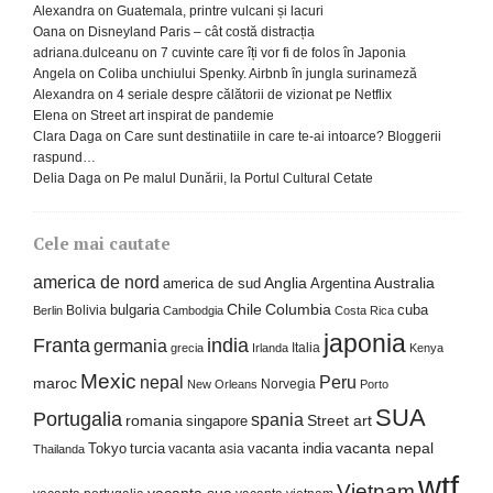
Alexandra
on
Guatemala, printre vulcani și lacuri
Oana
on
Disneyland Paris – cât costă distracția
adriana.dulceanu
on
7 cuvinte care îți vor fi de folos în Japonia
Angela
on
Coliba unchiului Spenky. Airbnb în jungla surinameză
Alexandra
on
4 seriale despre călătorii de vizionat pe Netflix
Elena
on
Street art inspirat de pandemie
Clara Daga
on
Care sunt destinatiile in care te-ai intoarce? Bloggerii
raspund…
Delia Daga
on
Pe malul Dunării, la Portul Cultural Cetate
Cele mai cautate
america de nord
america de sud
Anglia
Argentina
Australia
Columbia
bulgaria
Chile
cuba
Bolivia
Berlin
Cambodgia
Costa Rica
japonia
Franta
india
germania
Italia
grecia
Irlanda
Kenya
Mexic
nepal
Peru
maroc
Norvegia
New Orleans
Porto
SUA
Portugalia
spania
Street art
romania
singapore
Tokyo
turcia
vacanta india
vacanta nepal
vacanta asia
Thailanda
wtf
Vietnam