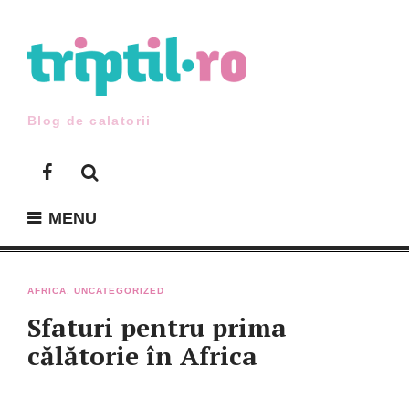
Skip
to
content
Blog de calatorii
Facebook
MENU
AFRICA
,
UNCATEGORIZED
Sfaturi pentru prima
călătorie în Africa