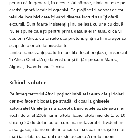
pentru că în general, în aceste ţări sărace, nimic nu este pe
gratis! Ignoră localnici agresivi. Pe plajă vei fi agasat de tot
felul de localnici care îţi vând diverse lucruri sau îţi oferă
excursii. Sunt foarte insistenţi şi nu se lasă cu una cu două.
Nu le spune că eşti pentru prima dată la ei în ţară, ci că vii
des prin Africa, că ai rude sau prieteni, şi îţi va fi mai uşor să
scapi de ofertele lor insistente.
Limba franceză îţi poate fi mai utilă decât engleză, în special
în Africa Centrală şi de Vest dar şi în ţări precum Maroc,
Algeria, Rwanda sau Tunisia.
Schimb valutar
Pe întreg teritoriul Africii poţi schimbă atât euro cât şi dolari,
dar n-o face niciodată pe stradă, ci doar la ghişeele
autorizate! Unele ţări nu acceptă bancnotele uzate sau mai
vechi de anul 2006, iar în altele, bancnotele mici de 1, 5, 10
chiar şi 20 de dolari au un curs mai nefavorabil. Evident, nu
ai să găseşti bancomate în orice sat, ci doar în oraşele mai
mari iar plata cu cardul nu este acceptată pretutindeni.