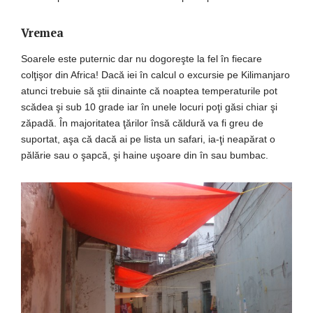
Vremea
Soarele este puternic dar nu dogoreşte la fel în fiecare
colţişor din Africa! Dacă iei în calcul o excursie pe Kilimanjaro
atunci trebuie să ştii dinainte că noaptea temperaturile pot
scădea şi sub 10 grade iar în unele locuri poţi găsi chiar şi
zăpadă. În majoritatea ţărilor însă căldură va fi greu de
suportat, aşa că dacă ai pe lista un safari, ia-ţi neapărat o
pălărie sau o şapcă, şi haine uşoare din în sau bumbac.