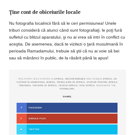
Ţine cont de obiceiurile locale
Nu fotografia localnicii fără să le ceri permisiunea! Unele
triburi consideră că atunci când sunt fotografiaţi, le poţi fură
sufletul cu blitzul aparatului, şi nu ai vrea să intri în conflict cu
aceştia. De asemenea, dacă te vizitezi o ţară musulmană în
perioada Ramadamului, trebuie să ştii că nu ai voie să bei
sau să mănânci în public, de la răsărit până la apus!
THIS ENTRY WAS POSTED IN
AFRICA
,
UNCATEGORIZED
AND TAGGED
AFRICA
,
CE
VIZITAM IN ARGENTINA
,
MAROC
,
PRIMA DATA IN AFRICA
,
SFATURI PENTRU AFRICA
,
TANZANIA
,
VACANTA IN AFRICA
,
VACCIN AFRICA
,
VIZA AFRICA
. BOOKMARK THE
PERMALINK
.
SHARE.
FACEBOOK
GOOGLE PLUS
TWITTER