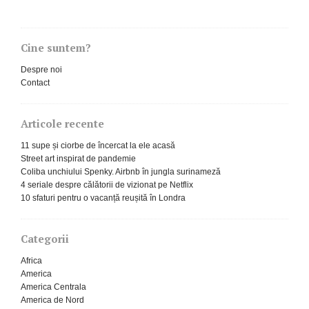
Cine suntem?
Despre noi
Contact
Articole recente
11 supe și ciorbe de încercat la ele acasă
Street art inspirat de pandemie
Coliba unchiului Spenky. Airbnb în jungla surinameză
4 seriale despre călătorii de vizionat pe Netflix
10 sfaturi pentru o vacanță reușită în Londra
Categorii
Africa
America
America Centrala
America de Nord