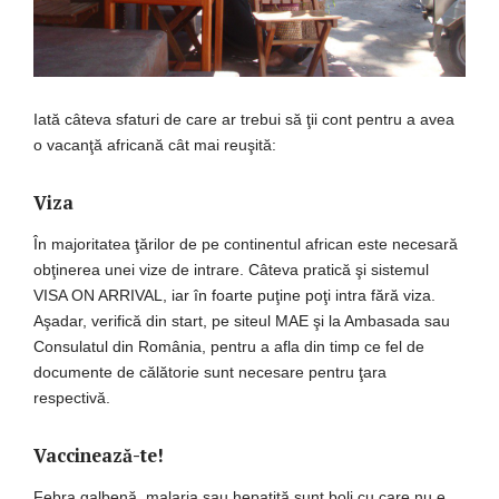
Iată câteva sfaturi de care ar trebui să ţii cont pentru a avea
o vacanţă africană cât mai reuşită:
Viza
În majoritatea ţărilor de pe continentul african este necesară
obţinerea unei vize de intrare. Câteva pratică şi sistemul
VISA ON ARRIVAL, iar în foarte puţine poţi intra fără viza.
Aşadar, verifică din start, pe siteul MAE şi la Ambasada sau
Consulatul din România, pentru a afla din timp ce fel de
documente de călătorie sunt necesare pentru ţara
respectivă.
Vaccinează-te!
Febra galbenă, malaria sau hepatită sunt boli cu care nu e