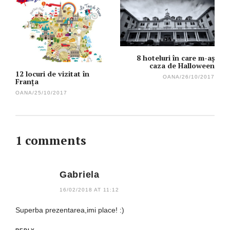
navigation
8 hoteluri în care m-aș
caza de Halloween
12 locuri de vizitat în
OANA
/
26/10/2017
Franța
OANA
/
25/10/2017
1 comments
Gabriela
16/02/2018 AT 11:12
Superba prezentarea,imi place! :)