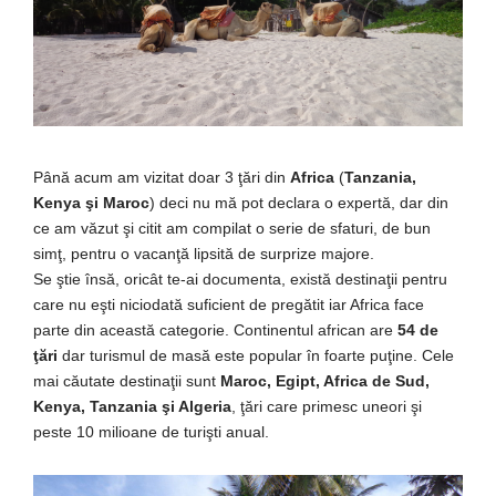
Până acum am vizitat doar 3 ţări din
Africa
(
Tanzania,
Kenya şi Maroc
) deci nu mă pot declara o expertă, dar din
ce am văzut şi citit am compilat o serie de sfaturi, de bun
simţ, pentru o vacanţă lipsită de surprize majore.
Se ştie însă, oricât te-ai documenta, există destinaţii pentru
care nu eşti niciodată suficient de pregătit iar Africa face
parte din această categorie. Continentul african are
54 de
ţări
dar turismul de masă este popular în foarte puţine. Cele
mai căutate destinaţii sunt
Maroc, Egipt, Africa de Sud,
Kenya, Tanzania şi Algeria
, ţări care primesc uneori şi
peste 10 milioane de turişti anual.