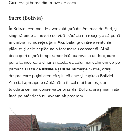
Guineea şi berea din frunze de coca.
Sucre (Bolivia)
În Bolivia, cea mai defavorizată ţară din America de Sud, şi
singură unde ai nevoie de viză, sărăcia nu reuşeşte să pună
în umbră frumuseţea ţării. Aici, balanţa dintre aventurile
plăcute şi cele neplăcute a fost mereu constantă. Ai să
descoperi o ţară temperamentală, cu revolte ad hoc, care
pune la încercare chiar şi răbdarea celui mai calm om de pe
pământ. Oaza de linișite a ţării se numeşte Sucre, oraşul
despre care puţini cred că ştiu că este şi capitala Boliviei.
Am stat aproape o săptămâna în cel mai frumos, dar
totodată cel mai conservator oraş din Bolivia, şi aş mai fi stat
încă pe atât dacă nu aveam alt program.