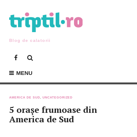
Skip
to
content
Blog de calatorii
Facebook
MENU
AMERICA DE SUD
,
UNCATEGORIZED
5 orașe frumoase din
America de Sud