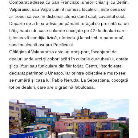
Comparat adesea cu San Francisco, uneori chiar şi cu Berlin,
Valparaiso, sau Valpo cum îl numesc localnicii, este ceea ce
ar trebui să vezi în dicţionar atunci când cauţi cuvântul cool.
Departe de a fi paradisul pe pământ, oraşul se prezintă ca un
hăţiş haotic de case colorate cocoţate pe 42 de dealuri care-
ţi testează condiţia fizică, oferindu-ţi la schimb o panoramă
spectaculoasă asupra Pacificului.
Gălăgiosul Valaparaiso este un oraş-port, înconjurat de
dealuri unde urci şi cobori scări în culorile curcubeului, dotate
şi cu lifturi sau funiculare din fier forjat. Centrul istoric este
declarat patrimoniu Unesco, iar printre obiectivele must-see
se numără şi casa lui Pablo Neruda, La Sebastiana, cocoţată
tot pe dealuri, care are o grădină fabuloasă.