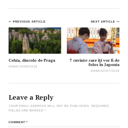
Post
PREVIOUS ARTICLE
NEXT ARTICLE
navigation
Cehia, dincolo de Praga
7 cuvinte care îți vor fi de
folos în Japonia
OANA
/
10/06/2018
OANA
/
02/07/2018
Leave a Reply
YOUR EMAIL ADDRESS WILL NOT BE PUBLISHED.
REQUIRED
FIELDS ARE MARKED
*
COMMENT
*