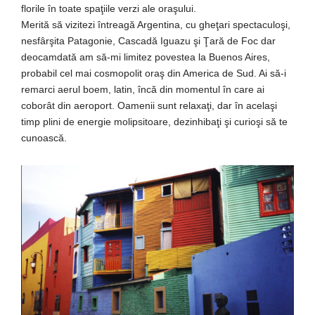
florile în toate spaţiile verzi ale oraşului.
Merită să vizitezi întreagă Argentina, cu gheţari spectaculoşi,
nesfârşita Patagonie, Cascadă Iguazu şi Ţară de Foc dar
deocamdată am să-mi limitez povestea la Buenos Aires,
probabil cel mai cosmopolit oraş din America de Sud. Ai să-i
remarci aerul boem, latin, încă din momentul în care ai
coborât din aeroport. Oamenii sunt relaxaţi, dar în acelaşi
timp plini de energie molipsitoare, dezinhibaţi şi curioşi să te
cunoască.