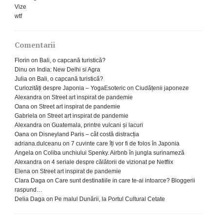
Vize
wtf
Comentarii
Florin
on
Bali, o capcană turistică?
Dinu
on
India: New Delhi si Agra
Julia
on
Bali, o capcană turistică?
Curiozități despre Japonia – YogaEsoteric
on
Ciudățenii japoneze
Alexandra
on
Street art inspirat de pandemie
Oana
on
Street art inspirat de pandemie
Gabriela
on
Street art inspirat de pandemie
Alexandra
on
Guatemala, printre vulcani și lacuri
Oana
on
Disneyland Paris – cât costă distracția
adriana.dulceanu
on
7 cuvinte care îți vor fi de folos în Japonia
Angela
on
Coliba unchiului Spenky. Airbnb în jungla surinameză
Alexandra
on
4 seriale despre călătorii de vizionat pe Netflix
Elena
on
Street art inspirat de pandemie
Clara Daga
on
Care sunt destinatiile in care te-ai intoarce? Bloggerii
raspund…
Delia Daga
on
Pe malul Dunării, la Portul Cultural Cetate