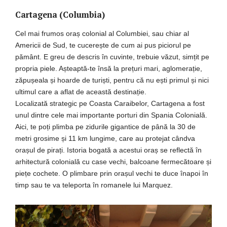
Cartagena (Columbia)
Cel mai frumos oraș colonial al Columbiei, sau chiar al
Americii de Sud, te cucerește de cum ai pus piciorul pe
pământ. E greu de descris în cuvinte, trebuie văzut, simțit pe
propria piele. Așteaptă-te însă la prețuri mari, aglomerație,
zăpușeala și hoarde de turiști, pentru că nu ești primul și nici
ultimul care a aflat de această destinație.
Localizată strategic pe Coasta Caraibelor, Cartagena a fost
unul dintre cele mai importante porturi din Spania Colonială.
Aici, te poți plimba pe zidurile gigantice de până la 30 de
metri grosime și 11 km lungime, care au protejat cândva
orașul de pirați. Istoria bogată a acestui oraș se reflectă în
arhitectură colonială cu case vechi, balcoane fermecătoare și
piețe cochete. O plimbare prin orașul vechi te duce înapoi în
timp sau te va teleporta în romanele lui Marquez.