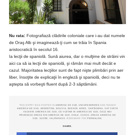
Nu rata:
Fotografiază clădirile coloniale care i-au dat numele
de Oraş Alb şi imaginează-ţi cum se trăia în Spania
aristocratică în secolul 16.
Ia lecţii de spaniolă. Sună aiurea, dar o mulţime de străini vin
aici ca să ia lecţii de spaniolă, şi rămân mai mult decât e
cazul. Majoritatea lecţiilor sunt de fapt nişte plimbări prin aer
liber, însoţite de explicaţii în engleză şi spaniolă, deci nu te
aştepta să vorbeşti fluent după 2-3 săptămâni.
THIS ENTRY WAS POSTED IN
AMERICA DE SUD
,
UNCATEGORIZED
AND TAGGED
AMERICA DE SUD
,
ARGENTINA
,
BOLIVIA
,
BUENOS AIRES
,
CARTAGENA
,
CAT COSTA
VACANTA AMERICA DE SUD
,
CE VIZITAM IN AMERICA DE SUD
,
CELE MAI
FRUMOASE ORASE DIN AMERICA DE SUD
,
CHILE
,
CUSCO
,
ORASE AMERICA DE
SUD
,
SUCRE
,
VALPARAISO
. BOOKMARK THE
PERMALINK
.
SHARE.