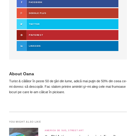
FACEBOOK
GOOGLE PLUS
TWITTER
PINTEREST
LINKEDIN
About
Oana
Turist & călător în peste 50 de ţări din lume, adică mai puţin de 50% din ceea ce-
mi doresc să descopăr. Fac slalom printre amintiri şi–mi aleg cele mai frumoase
locuri pe care le-am călcat în picioare.
YOU MIGHT ALSO LIKE
AMERICA DE SUD
,
STREET ART