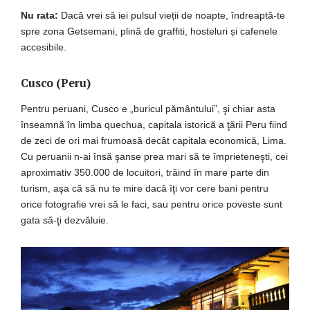
Nu rata:
Dacă vrei să iei pulsul vieții de noapte, îndreaptă-te
spre zona Getsemani, plină de graffiti, hosteluri și cafenele
accesibile.
Cusco (Peru)
Pentru peruani, Cusco e „buricul pământului”, şi chiar asta
înseamnă în limba quechua, capitala istorică a ţării Peru fiind
de zeci de ori mai frumoasă decât capitala economică, Lima.
Cu peruanii n-ai însă şanse prea mari să te împrieteneşti, cei
aproximativ 350.000 de locuitori, trăind în mare parte din
turism, aşa că să nu te mire dacă îţi vor cere bani pentru
orice fotografie vrei să le faci, sau pentru orice poveste sunt
gata să-ţi dezvăluie.