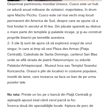
Desemnat partrimoniu mondial Unesco, Cusco este un hub
ce adună anual milioane de vizitatori, majoritatea, în drum
spre Machu Picchu. Cusco este cel mai vechi oraş locuit
permanent din America de Sud, despre care se spune că a
fost fondat în secolul al XI-lea. Din păcate spaniolii au distrus
o mare parte din templele şi palatele incaşe, şi şi-au construit
propriile biserici pe temeliile acestora.
2- 3 zile îţi sunt de ajuns că să explorezi oraşul de unul
singur, în care ai timp să vezi Plaza des Armas (Piaţa
Centrală), Catedrala de Santa Domingo, cartierul San Blas
unde se află strada de piatră Hatunrumiyoc cu zidurile
Palatului Arhiepiscopal , Muzeul Inca sau Templul Soarelui
Koricancha. Orasul e plin de localnici in costume populare,
insotiti de lame, care incearca sa faca un ban de pe urma
pozelor tale.
Nu rata:
Prinde un loc pe o bancă din Piaţă Centrală şi
aşteaptă apusul ireal când cerul parcă ia foc.
Încerca două din specialităţile locale: friptura de porc de