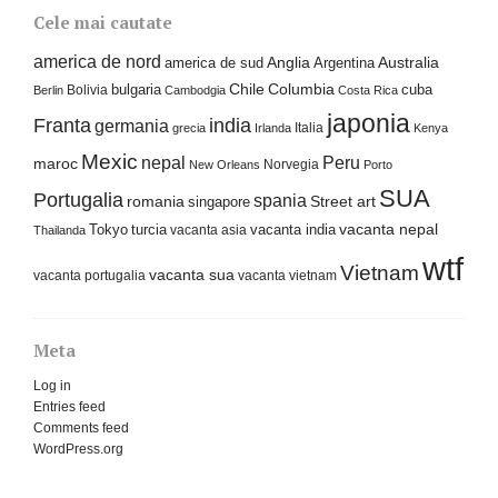
Cele mai cautate
america de nord
america de sud
Anglia
Argentina
Australia
Columbia
bulgaria
Chile
cuba
Bolivia
Berlin
Cambodgia
Costa Rica
japonia
Franta
india
germania
Italia
grecia
Irlanda
Kenya
Mexic
nepal
Peru
maroc
Norvegia
New Orleans
Porto
SUA
Portugalia
spania
Street art
romania
singapore
Tokyo
turcia
vacanta india
vacanta nepal
vacanta asia
Thailanda
wtf
Vietnam
vacanta sua
vacanta portugalia
vacanta vietnam
Meta
Log in
Entries feed
Comments feed
WordPress.org