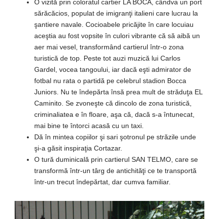
O vizită prin coloratul cartier LA BOCA, cândva un port
sărăcăcios, populat de imigranţi italieni care lucrau la
şantiere navale. Cocioabele pricăjite în care locuiau
aceştia au fost vopsite în culori vibrante că să aibă un
aer mai vesel, transformând cartierul într-o zona
turistică de top. Peste tot auzi muzică lui Carlos
Gardel, vocea tangoului, iar dacă eşti admirator de
fotbal nu rata o partidă pe celebrul stadion Bocca
Juniors. Nu te îndepărta însă prea mult de străduţa EL
Caminito. Se zvoneşte că dincolo de zona turistică,
criminaliatea e în floare, aşa că, dacă s-a întunecat,
mai bine te întorci acasă cu un taxi.
Dă în mintea copiilor şi sari şotronul pe străzile unde
şi-a găsit inspiraţia Cortazar.
O tură duminicală prin cartierul SAN TELMO, care se
transformă într-un târg de antichităţi ce te transportă
într-un trecut îndepărtat, dar cumva familiar.