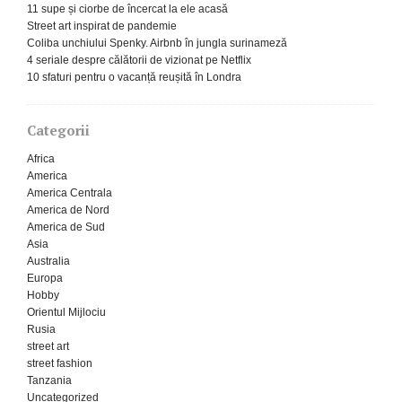
11 supe și ciorbe de încercat la ele acasă
Street art inspirat de pandemie
Coliba unchiului Spenky. Airbnb în jungla surinameză
4 seriale despre călătorii de vizionat pe Netflix
10 sfaturi pentru o vacanță reușită în Londra
Categorii
Africa
America
America Centrala
America de Nord
America de Sud
Asia
Australia
Europa
Hobby
Orientul Mijlociu
Rusia
street art
street fashion
Tanzania
Uncategorized