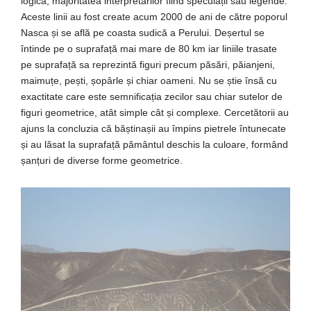
logică, majoritatea interpretărilor fiind speculații sau legende.
Aceste linii au fost create acum 2000 de ani de către poporul
Nasca și se află pe coasta sudică a Perului. Deșertul se
întinde pe o suprafață mai mare de 80 km iar liniile trasate
pe suprafață sa reprezintă figuri precum păsări, păianjeni,
maimuțe, pești, șopârle și chiar oameni. Nu se știe însă cu
exactitate care este semnificația zecilor sau chiar sutelor de
figuri geometrice, atât simple cât și complexe. Cercetătorii au
ajuns la concluzia că băștinașii au împins pietrele întunecate
și au lăsat la suprafață pământul deschis la culoare, formând
șanțuri de diverse forme geometrice.