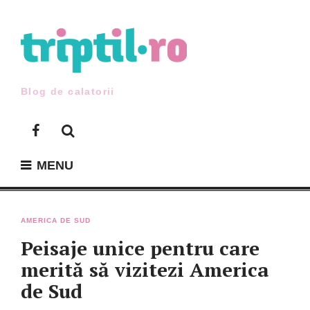
Skip
to
content
Blog de calatorii
Facebook
MENU
AMERICA DE SUD
Peisaje unice pentru care
merită să vizitezi America
de Sud