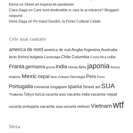
Elena
on
Street art inspirat de pandemie
Clara Daga
on
Care sunt destinatiile in care te-ai intoarce? Bloggerii
raspund…
Delia Daga
on
Pe malul Dunării, la Portul Cultural Cetate
Cele mai cautate
america de nord
america de sud
Anglia
Argentina
Australia
Columbia
bulgaria
Chile
cuba
Bolivia
Berlin
Cambodgia
Costa Rica
japonia
Franta
india
germania
Italia
grecia
Irlanda
Kenya
Mexic
nepal
Peru
maroc
Norvegia
New Orleans
Porto
SUA
Portugalia
spania
Street art
romania
singapore
Tokyo
turcia
vacanta india
vacanta nepal
vacanta asia
Thailanda
wtf
Vietnam
vacanta sua
vacanta portugalia
vacanta vietnam
Meta