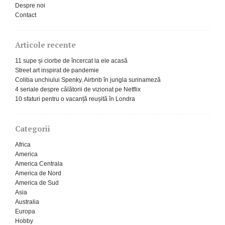
Despre noi
Contact
Articole recente
11 supe și ciorbe de încercat la ele acasă
Street art inspirat de pandemie
Coliba unchiului Spenky. Airbnb în jungla surinameză
4 seriale despre călătorii de vizionat pe Netflix
10 sfaturi pentru o vacanță reușită în Londra
Categorii
Africa
America
America Centrala
America de Nord
America de Sud
Asia
Australia
Europa
Hobby