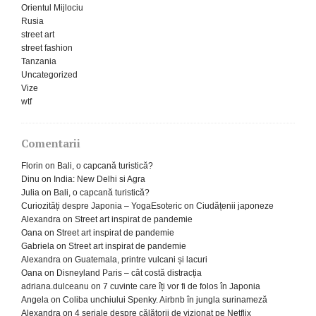
Orientul Mijlociu
Rusia
street art
street fashion
Tanzania
Uncategorized
Vize
wtf
Comentarii
Florin
on
Bali, o capcană turistică?
Dinu
on
India: New Delhi si Agra
Julia
on
Bali, o capcană turistică?
Curiozități despre Japonia – YogaEsoteric
on
Ciudățenii japoneze
Alexandra
on
Street art inspirat de pandemie
Oana
on
Street art inspirat de pandemie
Gabriela
on
Street art inspirat de pandemie
Alexandra
on
Guatemala, printre vulcani și lacuri
Oana
on
Disneyland Paris – cât costă distracția
adriana.dulceanu
on
7 cuvinte care îți vor fi de folos în Japonia
Angela
on
Coliba unchiului Spenky. Airbnb în jungla surinameză
Alexandra
on
4 seriale despre călătorii de vizionat pe Netflix