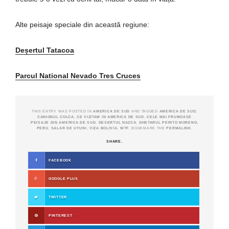
Alte peisaje speciale din această regiune:
Deșertul Tatacoa
Parcul National Nevado Tres Cruces
THIS ENTRY WAS POSTED IN
AMERICA DE SUD
AND TAGGED
AMERICA DE SUD
,
CANIONUL COLCA
,
CE VIZITAM IN AMERICA DE SUD
,
CELE MAI FRUMOASE
PEISAJE DIN AMERICA DE SUD
,
DESERTUL NAZCA
,
GHETARUL PERITO MORENO
,
PERU
,
SALAR DE UYUNI
,
VIZA BOLIVIA
,
WTF
. BOOKMARK THE
PERMALINK
.
SHARE.
FACEBOOK
GOOGLE PLUS
TWITTER
PINTEREST