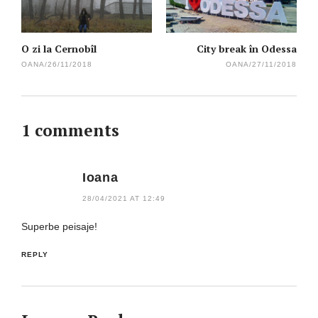
O zi la Cernobîl
City break în Odessa
OANA
/
26/11/2018
OANA
/
27/11/2018
1 comments
Ioana
28/04/2021 AT 12:49
Superbe peisaje!
REPLY