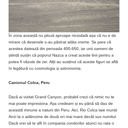
În zona această nu plouă aproape niciodată așa că nu e de
mirare că desenele s-au păstrat atâta vreme. Se pare că
acestea datează din perioada 400-650, iar unii oameni de
știință susțin că poporul Nazca a creat aceste linii pentru a
putea fi văzute de zei. Alții au susținut că aceste figuri se află
în legătură cu cosmologia și astronomia.
Canionul Colca, Peru
Dacă ai vizitat Grand Canyon, probabil crezi că nimic nu te
mai poate impresiona. Așa credeam și eu până să dau de
această minune a naturii din Peru. Aici, Rio Colca taie munții
Anzi la o adâncime de două ori mai mare decât sus numitul.
Dacă vrei să te afli în compania condorilor atunci nu rata o