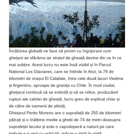
Încălzirea globală ne face să privim cu îngrijorare cum
ghețarii se sfărâma iar stratul de gheață devine din ce în ce
mai subțire. Acest lucru nu este însă vizibil și în Parcul
Național Los Glaciares, care se întinde în Anzi, la 78 de
kilometri de orașul El Calafate, între cele două lacuri Viedma
și Argentino, aproape de granița cu Chile. În mod ciudat,
ghețarul continuă să se extindă și să se ridice, producând
rupturi ale calotei de gheață, lucru greu de explicat chiar și
de către de oamenii de știință,
Ghețarul Perito Moreno are o suprafață de 250 de kilometri
pătrați și o înălțime medie a gheții de 74 de metri deasupra
suprafeței lacului și este o capodoperă a naturii pe care
trebuie s-o vezi cu ochii tăi, măcar o dată în viață.