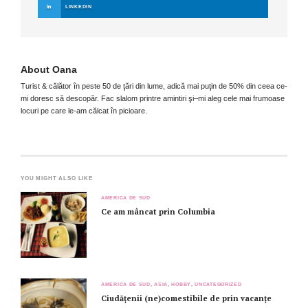
LINKEDIN
About
Oana
Turist & călător în peste 50 de ţări din lume, adică mai puţin de 50% din ceea ce-
mi doresc să descopăr. Fac slalom printre amintiri şi–mi aleg cele mai frumoase
locuri pe care le-am călcat în picioare.
YOU MIGHT ALSO LIKE
AMERICA DE SUD
Ce am mâncat prin Columbia
AMERICA DE SUD
,
ASIA
,
HOBBY
,
UNCATEGORIZED
Ciudățenii (ne)comestibile de prin vacanțe