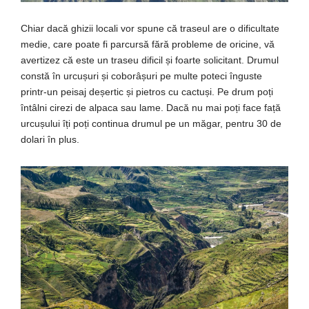
Chiar dacă ghizii locali vor spune că traseul are o dificultate
medie, care poate fi parcursă fără probleme de oricine, vă
avertizez că este un traseu dificil și foarte solicitant. Drumul
constă în urcușuri și coborâșuri pe multe poteci înguste
printr-un peisaj deșertic și pietros cu cactuși. Pe drum poți
întâlni cirezi de alpaca sau lame. Dacă nu mai poți face față
urcușului îți poți continua drumul pe un măgar, pentru 30 de
dolari în plus.