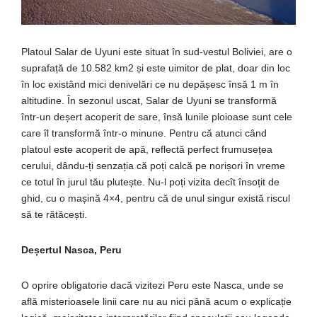
Platoul Salar de Uyuni este situat în sud-vestul Boliviei, are o
suprafață de 10.582 km2 și este uimitor de plat, doar din loc
în loc existând mici denivelări ce nu depășesc însă 1 m în
altitudine. În sezonul uscat, Salar de Uyuni se transformă
într-un deșert acoperit de sare, însă lunile ploioase sunt cele
care îl transformă într-o minune. Pentru că atunci când
platoul este acoperit de apă, reflectă perfect frumusețea
cerului, dându-ți senzația că poți calcă pe norișori în vreme
ce totul în jurul tău plutește. Nu-l poți vizita decît însoțit de
ghid, cu o mașină 4×4, pentru că de unul singur există riscul
să te rătăcești.
Deșertul Nasca, Peru
O oprire obligatorie dacă vizitezi Peru este Nasca, unde se
află misterioasele linii care nu au nici până acum o explicație