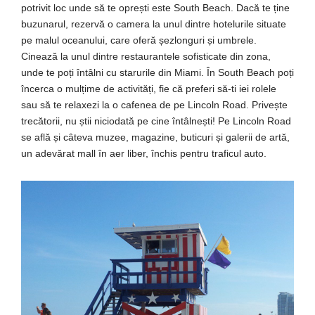
potrivit loc unde să te oprești este South Beach. Dacă te ține
buzunarul, rezervă o camera la unul dintre hotelurile situate
pe malul oceanului, care oferă șezlonguri și umbrele.
Cinează la unul dintre restaurantele sofisticate din zona,
unde te poți întâlni cu starurile din Miami. În South Beach poți
încerca o mulțime de activități, fie că preferi să-ti iei rolele
sau să te relaxezi la o cafenea de pe Lincoln Road. Privește
trecătorii, nu știi niciodată pe cine întâlnești! Pe Lincoln Road
se află și câteva muzee, magazine, buticuri și galerii de artă,
un adevărat mall în aer liber, închis pentru traficul auto.