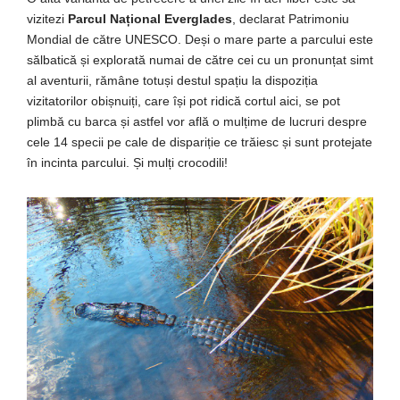
vizitezi
Parcul Național Everglades
, declarat Patrimoniu
Mondial de către UNESCO. Deși o mare parte a parcului este
sălbatică și explorată numai de către cei cu un pronunțat simt
al aventurii, rămâne totuși destul spațiu la dispoziția
vizitatorilor obișnuiți, care își pot ridică cortul aici, se pot
plimbă cu barca și astfel vor află o mulțime de lucruri despre
cele 14 specii pe cale de dispariție ce trăiesc și sunt protejate
în incinta parcului. Și mulți crocodili!