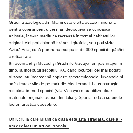
Grădina Zoologică din Miami este o altă ocazie minunată
pentru copii și pentru cei mari deopotrivă să cunoască
animale, într-un mediu ce recrează întocmai habitatul lor
original. Aici poți chiar să hrănești girafele, sau poți vizita
Aviară Asia, casă pentru nu mai puțin de 300 specii de păsări
exotice rare.
Îți recomand și Muzeul și Grădinile Vizcaya, un pas înapoi în
timp, la începutul secolului XX, când locuitorii cei mai bogați
ai zonei au încercat să copieze spectaculoasele, luxoasele și
sofisticatele vile de pe malurile Mediteranei. La construcția
acesteia în mod special (Vila Viscaya) s-au utilizat doar
materiale originale aduse din Italia și Spania, odată cu unele
lucrări artistice deosebite.
Un lucru la care Miami dă clasă este
arta stradală, careia i-
am dedicat un articol special.