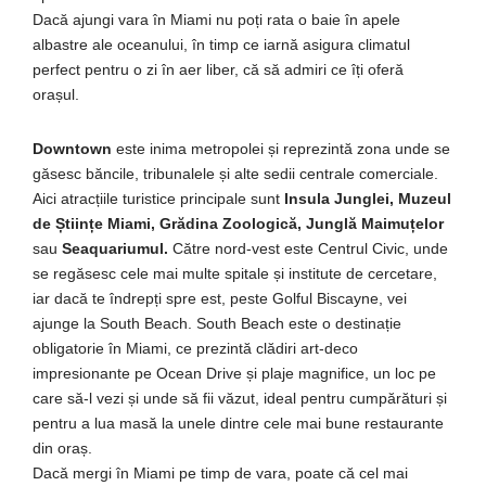
Dacă ajungi vara în Miami nu poți rata o baie în apele
albastre ale oceanului, în timp ce iarnă asigura climatul
perfect pentru o zi în aer liber, că să admiri ce îți oferă
orașul.
Downtown
este inima metropolei și reprezintă zona unde se
găsesc băncile, tribunalele și alte sedii centrale comerciale.
Aici atracțiile turistice principale sunt
Insula Junglei, Muzeul
de Științe Miami, Grădina Zoologică, Junglă Maimuțelor
sau
Seaquariumul.
Către nord-vest este Centrul Civic, unde
se regăsesc cele mai multe spitale și institute de cercetare,
iar dacă te îndrepți spre est, peste Golful Biscayne, vei
ajunge la South Beach. South Beach este o destinație
obligatorie în Miami, ce prezintă clădiri art-deco
impresionante pe Ocean Drive și plaje magnifice, un loc pe
care să-l vezi și unde să fii văzut, ideal pentru cumpărături și
pentru a lua masă la unele dintre cele mai bune restaurante
din oraș.
Dacă mergi în Miami pe timp de vara, poate că cel mai