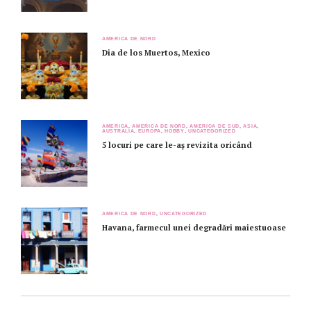
AMERICA DE NORD
Dia de los Muertos, Mexico
AMERICA
,
AMERICA DE NORD
,
AMERICA DE SUD
,
ASIA
,
AUSTRALIA
,
EUROPA
,
HOBBY
,
UNCATEGORIZED
5 locuri pe care le-aș revizita oricând
AMERICA DE NORD
,
UNCATEGORIZED
Havana, farmecul unei degradări maiestuoase