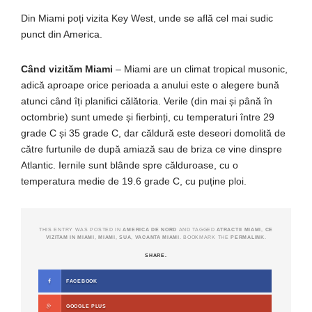
Din Miami poți vizita Key West, unde se află cel mai sudic
punct din America.
Când vizităm Miami
– Miami are un climat tropical musonic,
adică aproape orice perioada a anului este o alegere bună
atunci când îți planifici călătoria. Verile (din mai și până în
octombrie) sunt umede și fierbinți, cu temperaturi între 29
grade C și 35 grade C, dar căldură este deseori domolită de
către furtunile de după amiază sau de briza ce vine dinspre
Atlantic. Iernile sunt blânde spre călduroase, cu o
temperatura medie de 19.6 grade C, cu puține ploi.
THIS ENTRY WAS POSTED IN
AMERICA DE NORD
AND TAGGED
ATRACTII MIAMI
,
CE
VIZITAM IN MIAMI
,
MIAMI
,
SUA
,
VACANTA MIAMI
. BOOKMARK THE
PERMALINK
.
SHARE.
FACEBOOK
GOOGLE PLUS