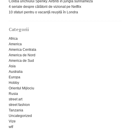
Coliba unchiului Spenky. Airbnb în jungla surinameză
4 seriale despre călătorii de vizionat pe Netflix
10 sfaturi pentru o vacanță reușită în Londra
Categorii
Africa
America
America Centrala
America de Nord
America de Sud
Asia
Australia
Europa
Hobby
Orientul Mijlociu
Rusia
street art
street fashion
Tanzania
Uncategorized
Vize
wtf