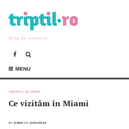
Skip
to
content
Blog de calatorii
Facebook
MENU
AMERICA DE NORD
Ce vizităm în Miami
BY
OANA
ON
13/01/2018