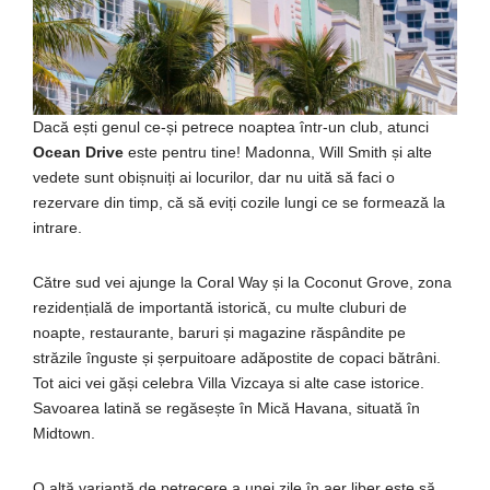
Dacă ești genul ce-și petrece noaptea într-un club, atunci
Ocean Drive
este pentru tine! Madonna, Will Smith și alte
vedete sunt obișnuiți ai locurilor, dar nu uită să faci o
rezervare din timp, că să eviți cozile lungi ce se formează la
intrare.
Către sud vei ajunge la Coral Way și la Coconut Grove, zona
rezidențială de importantă istorică, cu multe cluburi de
noapte, restaurante, baruri și magazine răspândite pe
străzile înguste și șerpuitoare adăpostite de copaci bătrâni.
Tot aici vei găși celebra Villa Vizcaya si alte case istorice.
Savoarea latină se regăsește în Mică Havana, situată în
Midtown.
O altă variantă de petrecere a unei zile în aer liber este să