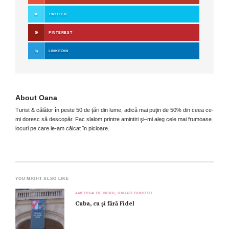
TWITTER
PINTEREST
LINKEDIN
About
Oana
Turist & călător în peste 50 de ţări din lume, adică mai puţin de 50% din ceea ce-
mi doresc să descopăr. Fac slalom printre amintiri şi–mi aleg cele mai frumoase
locuri pe care le-am călcat în picioare.
YOU MIGHT ALSO LIKE
AMERICA DE NORD
,
UNCATEGORIZED
Cuba, cu și fără Fidel