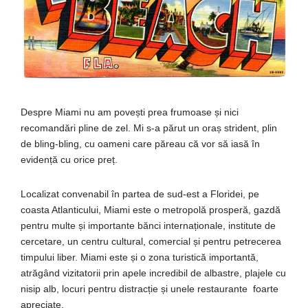
Despre Miami nu am povești prea frumoase și nici
recomandări pline de zel. Mi s-a părut un oraș strident, plin
de bling-bling, cu oameni care păreau că vor să iasă în
evidență cu orice preț.
Localizat convenabil în partea de sud-est a Floridei, pe
coasta Atlanticului, Miami este o metropolă prosperă, gazdă
pentru multe și importante bănci internaționale, institute de
cercetare, un centru cultural, comercial și pentru petrecerea
timpului liber. Miami este și o zona turistică importantă,
atrăgând vizitatorii prin apele incredibil de albastre, plajele cu
nisip alb, locuri pentru distracție și unele restaurante foarte
apreciate.