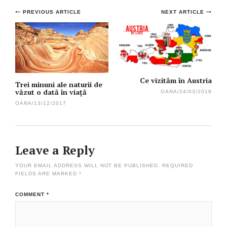
Post
PREVIOUS ARTICLE
NEXT ARTICLE
navigation
Ce vizităm în Austria
Trei minuni ale naturii de
văzut o dată în viață
OANA
/
24/03/2018
OANA
/
13/12/2017
Leave a Reply
YOUR EMAIL ADDRESS WILL NOT BE PUBLISHED.
REQUIRED
FIELDS ARE MARKED
*
COMMENT
*