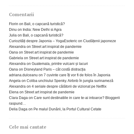
Comentarii
Florin
on
Bali, o capcană turistică?
Dinu
on
India: New Delhi si Agra
Julia
on
Bali, o capcană turistică?
Curiozități despre Japonia – YogaEsoteric
on
Ciudățenii japoneze
Alexandra
on
Street art inspirat de pandemie
Oana
on
Street art inspirat de pandemie
Gabriela
on
Street art inspirat de pandemie
Alexandra
on
Guatemala, printre vulcani și lacuri
Oana
on
Disneyland Paris – cât costă distracția
adriana.dulceanu
on
7 cuvinte care îți vor fi de folos în Japonia
Angela
on
Coliba unchiului Spenky. Airbnb în jungla surinameză
Alexandra
on
4 seriale despre călătorii de vizionat pe Netflix
Elena
on
Street art inspirat de pandemie
Clara Daga
on
Care sunt destinatiile in care te-ai intoarce? Bloggerii
raspund…
Delia Daga
on
Pe malul Dunării, la Portul Cultural Cetate
Cele mai cautate