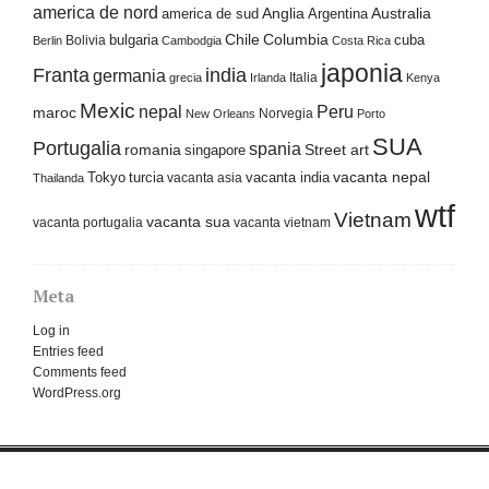
america de nord
america de sud
Anglia
Argentina
Australia
Columbia
bulgaria
Chile
cuba
Bolivia
Berlin
Cambodgia
Costa Rica
japonia
Franta
india
germania
Italia
grecia
Irlanda
Kenya
Mexic
nepal
Peru
maroc
Norvegia
New Orleans
Porto
SUA
Portugalia
spania
Street art
romania
singapore
Tokyo
turcia
vacanta india
vacanta nepal
vacanta asia
Thailanda
wtf
Vietnam
vacanta sua
vacanta portugalia
vacanta vietnam
Meta
Log in
Entries feed
Comments feed
WordPress.org