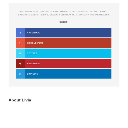
THIS ENTRY WAS POSTED IN
ASIA
,
ORIENTUL MIJLOCIU
AND TAGGED
BEIRUT
,
EXCURSIE BEIRUT
,
LIBAN
,
VACANTA LIBAN
,
WTF
. BOOKMARK THE
PERMALINK
.
SHARE.
FACEBOOK
GOOGLE PLUS
TWITTER
PINTEREST
LINKEDIN
About
Livia