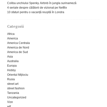
Coliba unchiului Spenky. Airbnb în jungla surinameză
4 seriale despre călătorii de vizionat pe Netflix
10 sfaturi pentru o vacanță reușită în Londra
Categorii
Africa
America
America Centrala
America de Nord
America de Sud
Asia
Australia
Europa
Hobby
Orientul Mijlociu
Rusia
street art
street fashion
Tanzania
Uncategorized
Vize
wtf