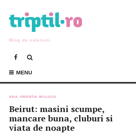
Skip
to
content
Blog de calatorii
Facebook
MENU
ASIA
,
ORIENTUL MIJLOCIU
Beirut: masini scumpe,
mancare buna, cluburi si
viata de noapte