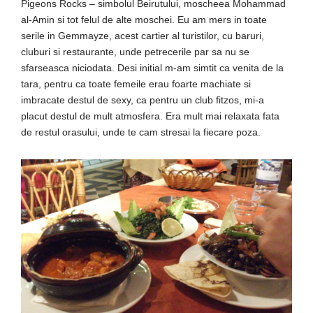
Pigeons Rocks – simbolul Beirutului, moscheea Mohammad
al-Amin si tot felul de alte moschei. Eu am mers in toate
serile in Gemmayze, acest cartier al turistilor, cu baruri,
cluburi si restaurante, unde petrecerile par sa nu se
sfarseasca niciodata. Desi initial m-am simtit ca venita de la
tara, pentru ca toate femeile erau foarte machiate si
imbracate destul de sexy, ca pentru un club fitzos, mi-a
placut destul de mult atmosfera. Era mult mai relaxata fata
de restul orasului, unde te cam stresai la fiecare poza.