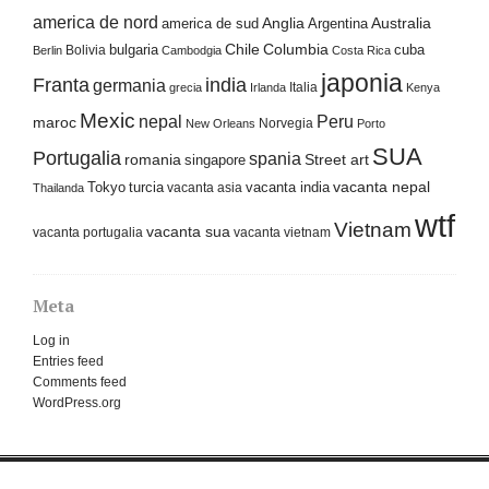
america de nord
america de sud
Anglia
Argentina
Australia
Columbia
bulgaria
Chile
cuba
Bolivia
Berlin
Cambodgia
Costa Rica
japonia
Franta
india
germania
Italia
grecia
Irlanda
Kenya
Mexic
nepal
Peru
maroc
Norvegia
New Orleans
Porto
SUA
Portugalia
spania
Street art
romania
singapore
Tokyo
turcia
vacanta india
vacanta nepal
vacanta asia
Thailanda
wtf
Vietnam
vacanta sua
vacanta portugalia
vacanta vietnam
Meta
Log in
Entries feed
Comments feed
WordPress.org