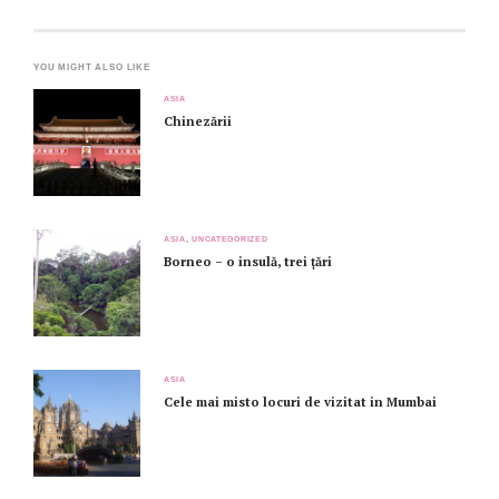
YOU MIGHT ALSO LIKE
ASIA
Chinezării
ASIA
,
UNCATEGORIZED
Borneo – o insulă, trei țări
ASIA
Cele mai misto locuri de vizitat in Mumbai