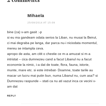
Mihaela
25/09/2014 AT 15:09
bine (ca) v-am gasit :-p
si eu ma gandeam odata serios la Liban, nu musai la Beirut,
ci mai degraba pe langa, dar parca nu-i niciodata momentul,
mereu se intampla ceva.
apropo de asta, am citit o chestie ce m-a amuzat si m-a
intristat – cica dumnezeu cand a facut Libanul nu a facut
economie la nimic, i-a dat de toate, flora, fauna, istorie,
munte, mare etc. si este intrebat- Doamne, toate tarile au
macar un lucru mai putin bun, numa Libanul nu, cum asa? si
Dumnezeu raspunde – stati ca nu ati vazut inca ce vecini v-
am dat
REPLY