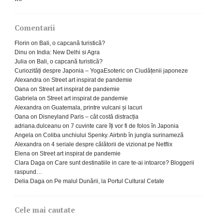
Comentarii
Florin
on
Bali, o capcană turistică?
Dinu
on
India: New Delhi si Agra
Julia
on
Bali, o capcană turistică?
Curiozități despre Japonia – YogaEsoteric
on
Ciudățenii japoneze
Alexandra
on
Street art inspirat de pandemie
Oana
on
Street art inspirat de pandemie
Gabriela
on
Street art inspirat de pandemie
Alexandra
on
Guatemala, printre vulcani și lacuri
Oana
on
Disneyland Paris – cât costă distracția
adriana.dulceanu
on
7 cuvinte care îți vor fi de folos în Japonia
Angela
on
Coliba unchiului Spenky. Airbnb în jungla surinameză
Alexandra
on
4 seriale despre călătorii de vizionat pe Netflix
Elena
on
Street art inspirat de pandemie
Clara Daga
on
Care sunt destinatiile in care te-ai intoarce? Bloggerii
raspund…
Delia Daga
on
Pe malul Dunării, la Portul Cultural Cetate
Cele mai cautate