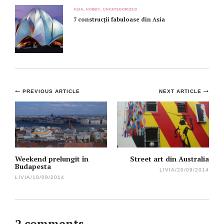
ASIA
,
HOBBY
,
UNCATEGORIZED
7 construcții fabuloase din Asia
Post
PREVIOUS ARTICLE
NEXT ARTICLE
navigation
Weekend prelungit în
Street art din Australia
Budapesta
LIVIA
/
20/09/2014
LIVIA
/
18/09/2014
2 comments