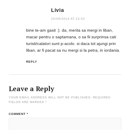
Livia
25/09/2014 AT 23:52
bine te-am gasit :). da, merita sa mergi in liban,
macar pentru o saptamana, o sa fii surprinsa cati
turisti/calatori sunt p-acolo. si daca tot ajungi prin
liban, ar fi pacat sa nu mergi si la petra, in iordania.
REPLY
Leave a Reply
YOUR EMAIL ADDRESS WILL NOT BE PUBLISHED.
REQUIRED
FIELDS ARE MARKED
*
COMMENT
*