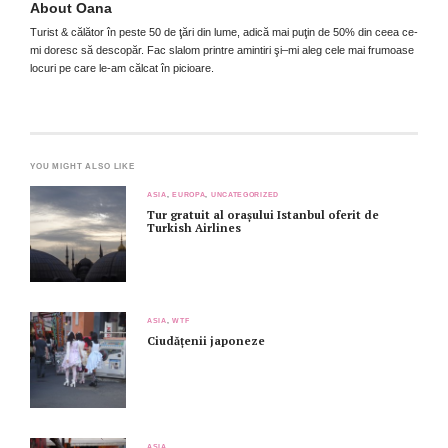
About
Oana
Turist & călător în peste 50 de ţări din lume, adică mai puţin de 50% din ceea ce-
mi doresc să descopăr. Fac slalom printre amintiri şi–mi aleg cele mai frumoase
locuri pe care le-am călcat în picioare.
YOU MIGHT ALSO LIKE
ASIA
,
EUROPA
,
UNCATEGORIZED
Tur gratuit al orașului Istanbul oferit de
Turkish Airlines
ASIA
,
WTF
Ciudățenii japoneze
ASIA