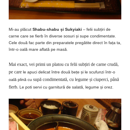
Mi
-au
plăcut
Shabu-shabu
și
Sukyiaki
– felii
subțiri
de
carne
care
se
fierb
în
diverse sosuri
și
supe condimentate.
Cele două fac parte din preparatele pregătite direct în fața ta,
într-o oală mare aflată pe masă.
Mai exact, vei primi un platou cu felii subțiri de carne crudă,
pe care
le apuci delicat
între
două
bețe
și
le scufunzi
într
-o
supă condimentată, cu legume și ciuperci, până
oală
plină
cu
fierb.
Le poti
servi
cu
garnitură
de
salată
, legume
și
orez.