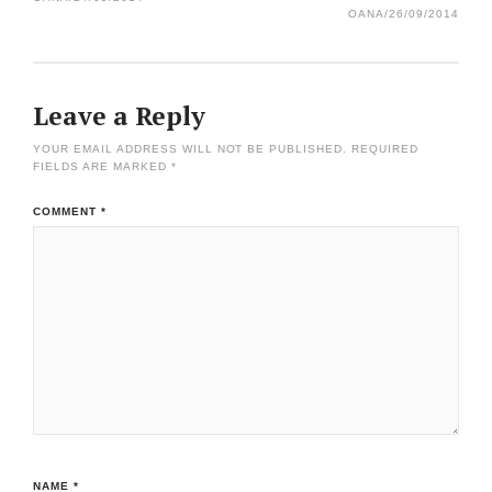
OANA
/
26/09/2014
Leave a Reply
YOUR EMAIL ADDRESS WILL NOT BE PUBLISHED.
REQUIRED
FIELDS ARE MARKED
*
COMMENT
*
NAME
*