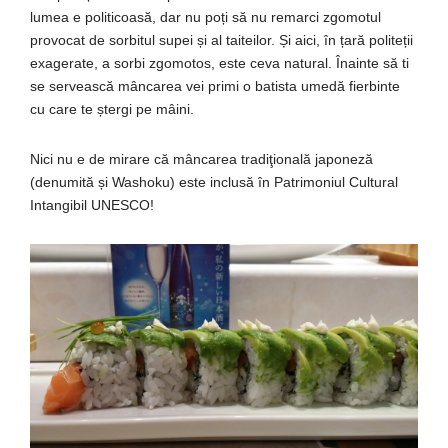
lumea
e
politicoasă
, dar nu
poți
să
nu remarci zgomotul
provocat de sorbitul supei
și
al
taiteilor.
Și
aici,
în
țară
politeții
exagerate, a sorbi zgomotos, este ceva natural.
Înainte
să
ti
se
servească
mâncarea
vei primi o
batista
umedă
fierbinte
cu care te
ștergi
pe
mâini
.
Nici nu e de mirare că mâncarea tradiţională japoneză
(denumită și Washoku) este inclusă în Patrimoniul Cultural
Intangibil UNESCO!