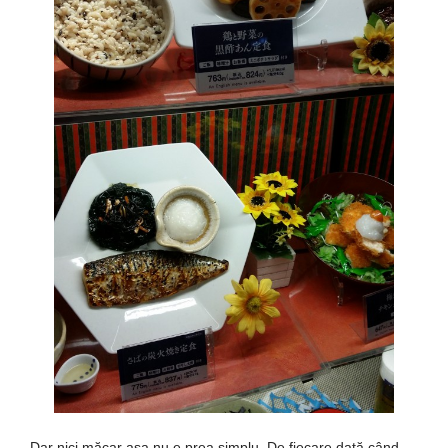
Dar nici măcar așa nu e prea simplu. De fiecare
dată
când