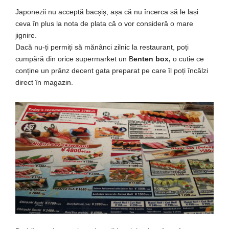
Japonezii nu
acceptă
bacșiș
,
așa
că
nu
încerca
să
le
la
și
ceva
în
plus
la
nota
de
plata
că
o vor
consideră
o
mare
jignire.
Dacă
nu-
ți
permiți
să
mănânci
zilnic
la
restaurant,
poți
cumpără
din
orice supermarket un B
enten box,
o
cutie
ce
conține
un
prânz
decent
gata
preparat pe
care
îl
poți
încălzi
direct
în
magazin.