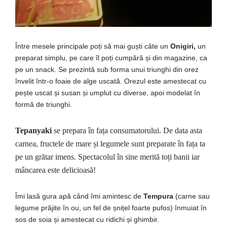
Între mesele principale poți să mai guști câte un
Onigiri,
un
preparat simplu, pe care îl poți cumpără și din magazine, ca
pe un snack. Se prezintă sub forma unui triunghi din orez
învelit într-o foaie de alge uscată. Orezul este amestecat cu
pește uscat și susan și umplut cu diverse, apoi modelat în
formă de triunghi.
Tepanyaki
se prepara în fața consumatorului. De data asta
carnea, fructele de mare și legumele sunt preparate în fața ta
pe un grătar imens. Spectacolul în sine merită toți banii iar
mâncarea este delicioasă!
Îmi
lasă
gura
apă
când
îmi
amintesc de
Tempura
(
carne
sau
legume
prăjite
în
ou, un fel de
șnițel
foarte pufos)
înmuiat
în
sos
de soia
și
amestecat cu ridichi
și
ghimbir.