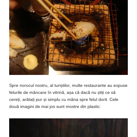
Spre norocul nostru,
al
turiștilor
,
multe
restaurante au expuse
felurile de
mâncare
în
vitrină
,
așa
că
dacă
nu
știți
ce
să
cereți
,
arătați
pur
și
simplu cu
mâna
spre felul
dorit
. Cele
două
imagini de
mai
jos
sunt
mostre
din
plastic: