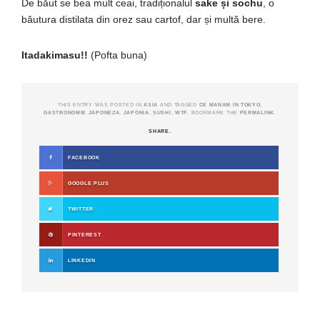
De băut se bea mult ceai, tradiționalul
sake și sochu
, o
băutura distilata din orez sau cartof, dar și multă bere.
Itadakimasu!!
(Pofta buna)
THIS ENTRY WAS POSTED IN
ASIA
AND TAGGED
CE MANAM IN TOKYO
,
GASTRONOMIE JAPONEZA
,
JAPONIA
,
SUSHI
,
WTF
. BOOKMARK THE
PERMALINK
.
SHARE.
FACEBOOK
GOOGLE PLUS
TWITTER
PINTEREST
LINKEDIN