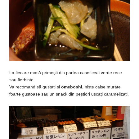
La
fiecare
masă
primești
din
partea
casei
ceai verde rece
sau
fierbinte.
Va
recomand
să
gustați
și
omeboshi,
niște
caise
murate
foarte gustoase
sau un snack din
peștiori
uscați
caramelizați
.