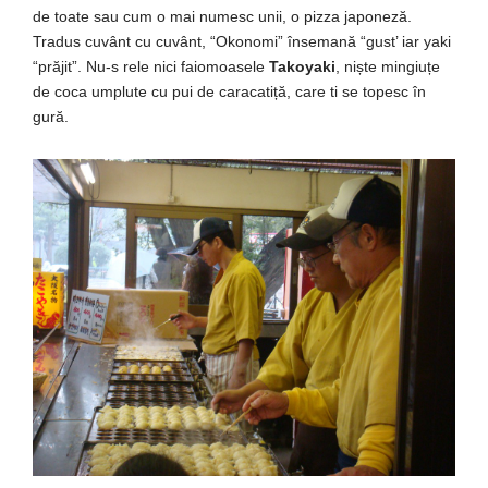
de toate
sau
cum o
mai
numesc unii, o
pizza
japoneză
.
Tradus
cuvânt
cu
cuvânt
, “Okonomi”
însemană
“gust’ iar yaki
“
prăjit
”. Nu-s rele nici faiomoasele
Takoyaki
,
niște
mingiuțe
de
coca
umplute cu pui de
caracatiță
,
care
ti
se
topesc
în
gură
.