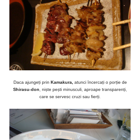
Daca ajungeți prin
Kamakura,
atunci încercați o porție de
Shirasu-don
, niște pești minusculi, aproape transparenți,
care se servesc cruzi sau fierți.