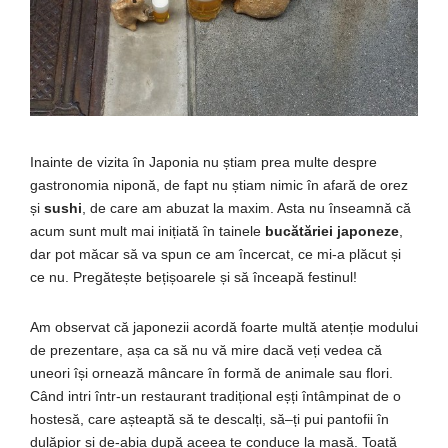
Inainte de vizita
î
n Japonia nu
ș
tiam prea
multe
despre
gastronomia
niponă
, de fapt nu
știam
nimic
în
afară
de orez
și
sushi
, de
care
am abuzat
la
maxim
.
Asta nu înseamnă că
acum
sunt
mult
mai
inițiată
în
tainele
bucătăriei
japoneze
,
dar pot
măcar
să
va
spun ce am
încercat
, ce
mi
-a
plăcut
și
ce nu. Pregătește bețișoarele și să înceapă festinul!
Am
observat
că
japonezii
acordă
foarte
multă
atenție
modului
de prezentare,
așa
ca
să
nu
vă
mire
dacă
veți
vedea
că
uneori
își
ornează
mâncare
în
formă
de animale
sau
flori.
Când
intri
într
-un restaurant
tradițional
eș
ți
întâmpinat
de o
hostesă,
care
așteaptă
să
te
descalți
,
să
–
ți
pui pantofii
în
dulăpior
și
de-abia
după
aceea te conduce
la
masă
.
Toată