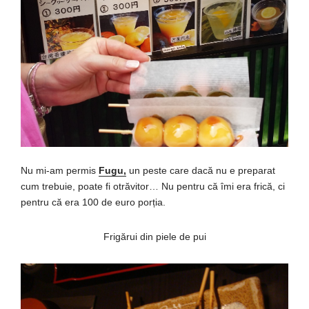
Nu
mi
-am permis
Fugu,
un
peste
care
dacă
nu e preparat
cum trebuie, poate
fi
otrăvitor
… Nu pentru
că
îmi
era
frică
,
ci
pentru
că
era 100 de euro
porția
.
Frigărui din piele de pui