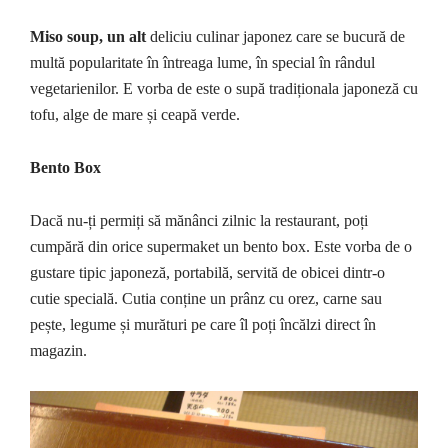
Miso soup, un alt
deliciu culinar japonez care se bucură de
multă popularitate în întreaga lume, în special în rândul
vegetarienilor. E vorba de este o supă tradiționala japoneză cu
tofu, alge de mare și ceapă verde.
Bento Box
Dacă nu-ți permiți să mănânci zilnic la restaurant, poți
cumpără din orice supermaket un bento box. Este vorba de o
gustare tipic japoneză, portabilă, servită de obicei dintr-o
cutie specială. Cutia conține un prânz cu orez, carne sau
pește, legume și murături pe care îl poți încălzi direct în
magazin.