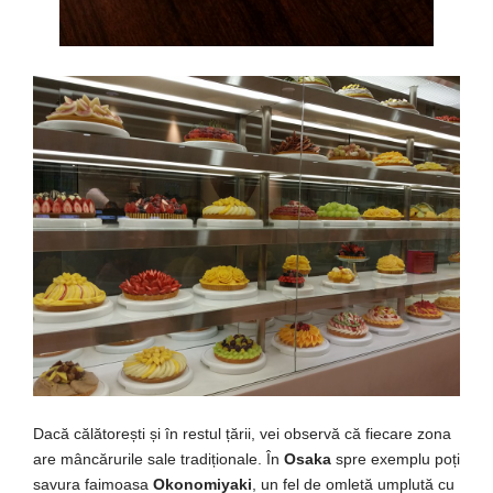
Dacă
călătoreșt
i
și
în
restul
țării
, vei
observă
că
fiecare
zona
are
mâncărurile
sale
tradiționale
.
În
Osaka
spre exemplu
poți
savura
faimoasa
Okonomiyaki
, un fel de
omletă
umplută
cu