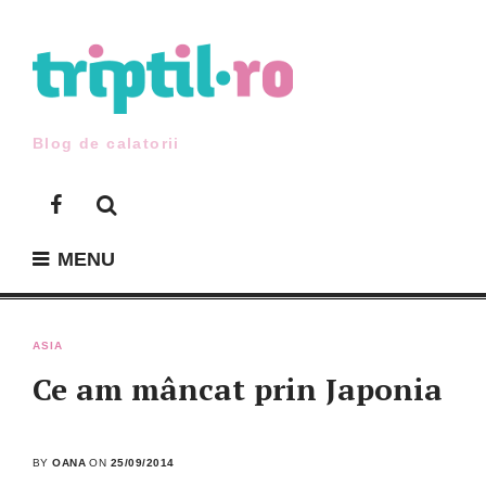
Skip
to
content
Blog de calatorii
Facebook
MENU
ASIA
Ce am mâncat prin Japonia
BY
OANA
ON
25/09/2014