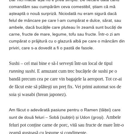
comandăm
sau
cumpărăm
ceva comestibil,
știam
că
mă
așteaptă
o
nouă
surpriză
.
Niciodată
nu eram
sigură
dacă
felul de
mâncare
pe
care
l-am
cumpărat
e dulce,
sărat
, sau
ambele,
dacă
bucățile
care pluteau
în
zeamă
sunt
bucăți
de
carne
, fructe de
mare
, legume, tofu sau fructe.
Într
-o zi am
cumpărat
o
prăjitură
cu o
glazură
albă
pe care o
mâncăm
din
priviri, care s-a dovedit a
fi
o
pastă
de fasole.
Sushi – cel mai bine e să-l servești într-un local de tipul
running sushi
. E amuzant cum trec bucățele de sushi pe o
bandă precum cea pe care vin bagajele la aeroport. Tot ce-ai
de făcut este să plăteșți un preț fix. Vei primi automat sos de
soia și wasabi (hrean japonez).
Am
făcut o adevărată pasiune pentru
o Ramen (
tăiței
)
care
Ambele
sunt
de
două
feluri –
Sobă
(
subțiri
)
și
Udon (
groși
).
feluri pot conține carne de porc, vită sau fructe de mare într-o
zeamă gustoasă cu legume și condimente.