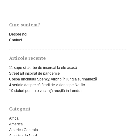
Cine suntem?
Despre noi
Contact
Articole recente
11 supe și ciorbe de încercat la ele acasă
Street art inspirat de pandemie
Coliba unchiului Spenky. Airbnb în jungla surinameză
4 seriale despre călătorii de vizionat pe Netflix
10 sfaturi pentru o vacanță reușită în Londra
Categorii
Africa
America
America Centrala
America de Nord