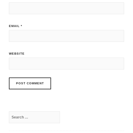
EMAIL
*
WEBSITE
Search
for: