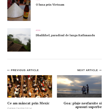
O luna prin Vietnam
ASIA
Dhulikhel, paradisul de langa Kathmandu
Post
PREVIOUS ARTICLE
NEXT ARTICLE
navigation
Ce am mâncat prin Mexic
Goa: plaje nesfarsite si
apusuri superbe
OANA
/
24/09/2014