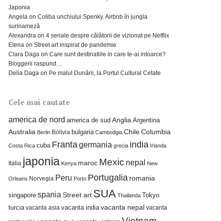
Japonia
Angela
on
Coliba unchiului Spenky. Airbnb în jungla
surinameză
Alexandra
on
4 seriale despre călătorii de vizionat pe Netflix
Elena
on
Street art inspirat de pandemie
Clara Daga
on
Care sunt destinatiile in care te-ai intoarce?
Bloggerii raspund…
Delia Daga
on
Pe malul Dunării, la Portul Cultural Cetate
Cele mai cautate
america de nord
america de sud
Anglia
Argentina
Columbia
Australia
bulgaria
Chile
Bolivia
Berlin
Cambodgia
Franta
india
germania
cuba
Costa Rica
grecia
Irlanda
japonia
Mexic
nepal
maroc
Italia
Kenya
New
Portugalia
Peru
romania
Norvegia
Orleans
Porto
SUA
spania
Street art
singapore
Tokyo
Thailanda
turcia
vacanta india
vacanta nepal
vacanta asia
vacanta
Vietnam