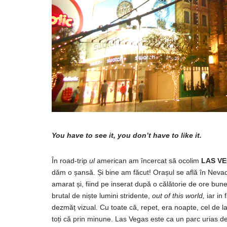
You have to see it, you don’t have to like it.
În
road-trip
ul
american am
încercat
să
ocolim
LAS
VE
dăm
o
șansă
. Și bine am
făcut
!
Orașul
se
află
în
Neva
amarat
și
,
fiind
pe
inserat
după
o
călătorie
de ore bune
brutal de
niște
lumini
stridente
,
out
of this world,
iar in
dezmăț
vizual. Cu toate
că
, repet, era noapte, cel de 
toți
că
prin
minune. Las Vegas este ca un parc urias de di