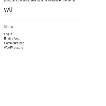
vacanta sua
portugalia
vacanta vietnam
wtf
Meta
Log in
Entries feed
Comments feed
WordPress.org