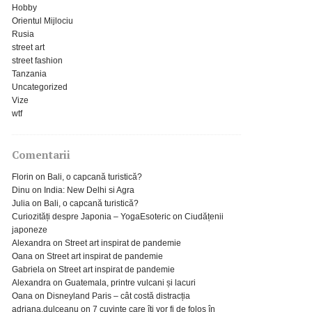
Hobby
Orientul Mijlociu
Rusia
street art
street fashion
Tanzania
Uncategorized
Vize
wtf
Comentarii
Florin
on
Bali, o capcană turistică?
Dinu
on
India: New Delhi si Agra
Julia
on
Bali, o capcană turistică?
Curiozități despre Japonia – YogaEsoteric
on
Ciudățenii
japoneze
Alexandra
on
Street art inspirat de pandemie
Oana
on
Street art inspirat de pandemie
Gabriela
on
Street art inspirat de pandemie
Alexandra
on
Guatemala, printre vulcani și lacuri
Oana
on
Disneyland Paris – cât costă distracția
adriana.dulceanu
on
7 cuvinte care îți vor fi de folos în