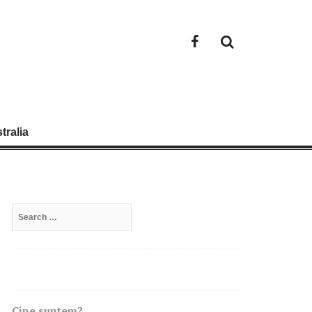
Facebook
tralia
Search
for:
Cine suntem?