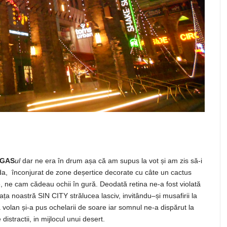
GAS
ul
dar ne
era
în
drum
așa
că
am supus
la
vot
și
am zis
să
-i
da
,
înconjurat
de zone
deșertice
decorate cu
câte
un cactus
, ne
cam
cădeau
ochii
în
gură
.
Deodată
retina
ne-a fost
violată
fața
noastră
SIN
CITY
strălucea
lasciv
,
invitându
–
și
musafirii la
la volan
și
-a
pus
ochelarii de
soare
iar somnul ne-a
dispărut
la
stractii, in mijlocul unui desert.