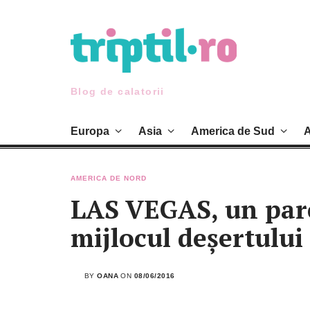
Skip
to
content
Blog de calatorii
Europa
Asia
America de Sud
A
AMERICA DE NORD
LAS VEGAS, un parc 
mijlocul deșertului
BY
OANA
ON
08/06/2016