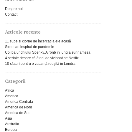
Despre noi
Contact
Articole recente
11 supe și ciorbe de încercat la ele acasă
Street art inspirat de pandemie
Coliba unchiului Spenky. Airbnb în jungla surinameză
4 seriale despre călătorii de vizionat pe Netflix
10 sfaturi pentru o vacanță reușită în Londra
Categorii
Africa
America
America Centrala
America de Nord
America de Sud
Asia
Australia
Europa