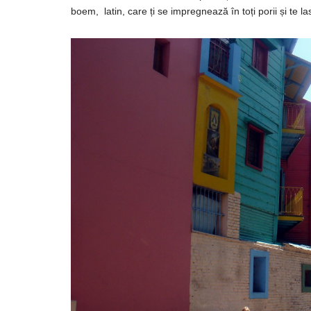
boem, latin,
care
ți
se
impregnează
în
toți
porii
și
te
la