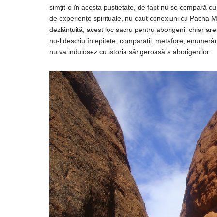
simțit
-o
în
acesta
pustietate, de fapt nu se
compară
cu
de
experiențe
spirituale, nu caut conexiuni cu Pacha
M
dezlănțuită
, acest loc sacru pentru aborigeni, chiar a
nu-l descriu
în
epitete,
comparații
, metafore,
enumerâ
nu
va
induiosez cu istoria
sângeroasă
a aborigenilor.