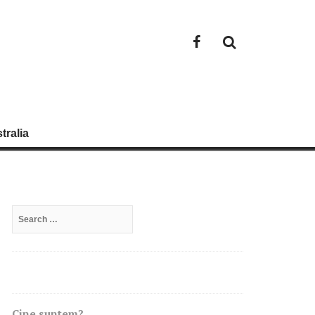
Facebook
tralia
Search
for:
Cine suntem?