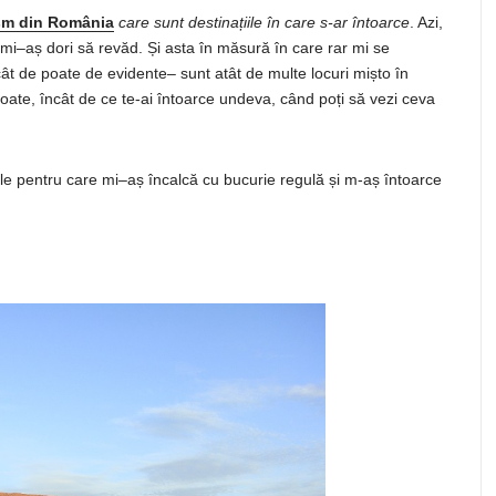
ism
din
România
care
sunt
destinațiile
în
care s-ar
întoarce
. Azi,
mi
–
aș
dori
să
revăd
.
Și
asta
în
măsură
în
care rar mi
se
cât
de poate de
evidente
– sunt
atât
de
multe
locuri
mișto
în
toate,
încât
de ce te-
ai
întoarce
undeva,
când
poți
să
vezi ceva
ale pentru
care
mi
–
aș
încalcă
cu bucurie
regulă
și
m-
aș
întoarce