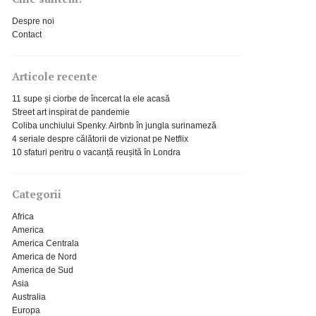
Despre noi
Contact
Articole recente
11 supe și ciorbe de încercat la ele acasă
Street art inspirat de pandemie
Coliba unchiului Spenky. Airbnb în jungla surinameză
4 seriale despre călătorii de vizionat pe Netflix
10 sfaturi pentru o vacanță reușită în Londra
Categorii
Africa
America
America Centrala
America de Nord
America de Sud
Asia
Australia
Europa