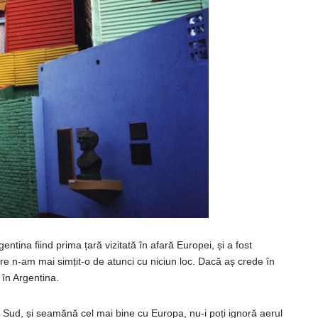
gentina
fiind
prima
țară
vizitată
în
afară
Europei,
și
a fost
re
n-am
mai
simțit
-o de atunci cu niciun loc.
Dacă
aș
crede
în
în
Argentina.
 Sud,
și
seamănă
cel mai bine cu
Europa
, nu-i
poți
ignoră
aerul