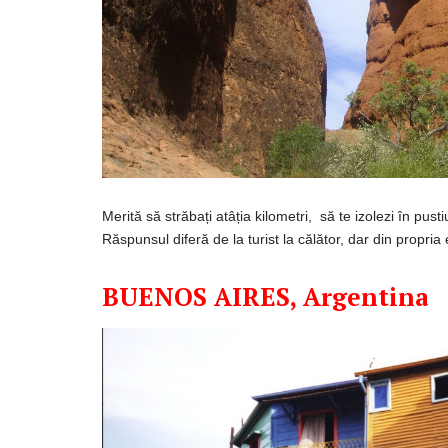
Merită
să
străbați
atâția
kilometri,
să
te
izolezi
în
pusti
Răspunsul
diferă
de
la
turist la
călător
, dar
din
propria
BUENOS AIRES, Argentina