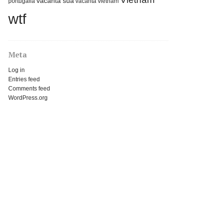
vacanta sua
portugalia
vacanta vietnam
wtf
Meta
Log in
Entries feed
Comments feed
WordPress.org