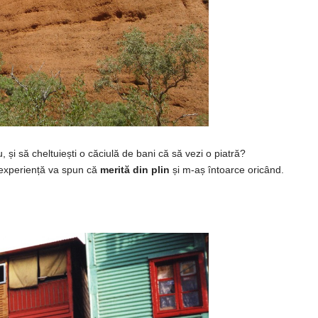
u
,
și
să
cheltuiești
o
căciulă
de
bani
că
să
vezi o
piatră
?
experiență
va
spun
că
merită
din plin
și
m-
aș
întoarce
oricând
.