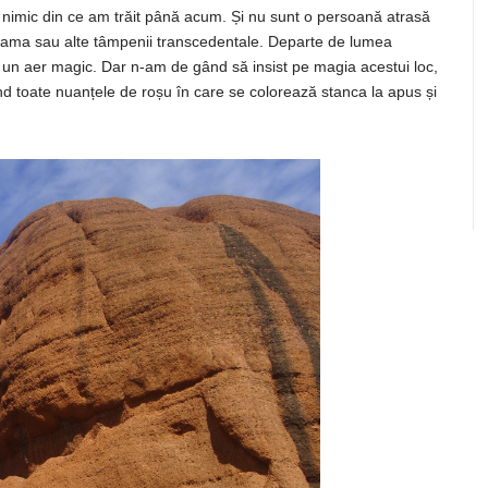
 nimic
din
ce am
trăit
până
acum.
Și
nu
sunt
o
persoană
atrasă
ama
sau
alte
tâmpenii
transcedentale. Departe de
lumea
re un aer magic. Dar n-am de
gând
să
insist pe magia acestui loc,
nd
toate
nuanțele
de
roșu
în
care se
colorează
stanca
la apus
și