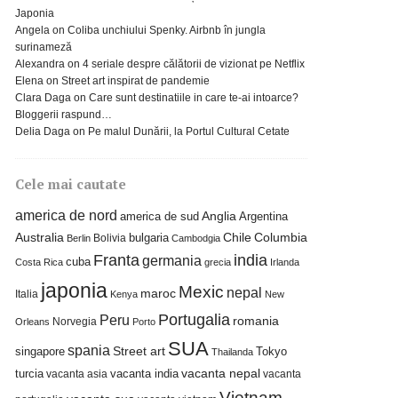
Japonia
Angela
on
Coliba unchiului Spenky. Airbnb în jungla
surinameză
Alexandra
on
4 seriale despre călătorii de vizionat pe Netflix
Elena
on
Street art inspirat de pandemie
Clara Daga
on
Care sunt destinatiile in care te-ai intoarce?
Bloggerii raspund…
Delia Daga
on
Pe malul Dunării, la Portul Cultural Cetate
Cele mai cautate
america de nord
america de sud
Anglia
Argentina
Columbia
Australia
bulgaria
Chile
Bolivia
Berlin
Cambodgia
Franta
india
germania
cuba
Costa Rica
grecia
Irlanda
japonia
Mexic
nepal
maroc
Italia
Kenya
New
Portugalia
Peru
romania
Norvegia
Orleans
Porto
SUA
spania
Street art
singapore
Tokyo
Thailanda
turcia
vacanta india
vacanta nepal
vacanta asia
vacanta
Vietnam