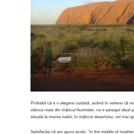
Probabil
că
e o alegere
ciudată
,
având
în
vedere
că
vo
stânca
roșie
din
mijlocul Australiei, nu e peisajul ideal
situată
la
mama
naibii,
în
mijlocul
deșertului
, cel mai a
Satisfacția
că
am
ajuns
acolo, “
in
the middle of nowher