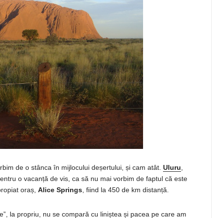
rbim de o
stânca
în
mijlocului
deșertului
,
și
cam
atât
.
Uluru
,
 pentru o
vacanță
de
vis
,
ca
să
nu
mai
vorbim de faptul
că
este
propiat
oraș
,
Alice Springs
,
fiind
la 450 de km
distanță
.
e”,
la
propriu, nu
se
compară
cu
liniștea
și
pacea pe
care
am