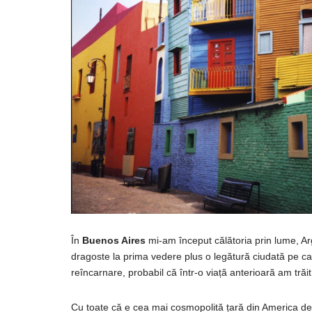
În
Buenos Aires
mi
-am
început
călătoria
prin
lume, Ar
dragoste
la
prima vedere
plus o
legătură
ciudată
pe
ca
reîncarnare
,
probabil
că
într
-o
viață
anterioară
am
trăit
Cu toate
că
e
cea
mai
cosmopolită
țară
din
America
de