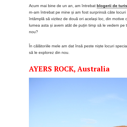
Acum
mai
bine de un
an
, am
întrebat
blogerii de tur
m-am
întrebat
pe
mine
și
am fost
surprinsă
câ
te
locuri
întâmplă
să
vizitez de
două
ori
același
loc, din motive
lumea
asta
și
avem
atât
de
puțin
timp
să
le vedem pe 
nou?
În
călătoriile
mele am
dat
însă
peste
niște
locuri speci
să
le explorez
din
nou.
AYERS ROCK, Australia