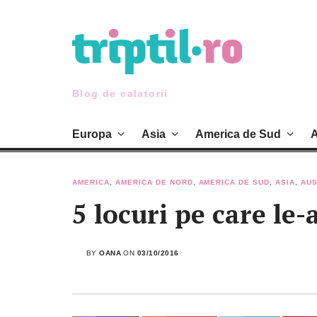
Skip
to
content
Blog de calatorii
Europa
Asia
America de Sud
A
AMERICA
,
AMERICA DE NORD
,
AMERICA DE SUD
,
ASIA
,
AUS
5 locuri pe care le-
BY
OANA
ON
03/10/2016