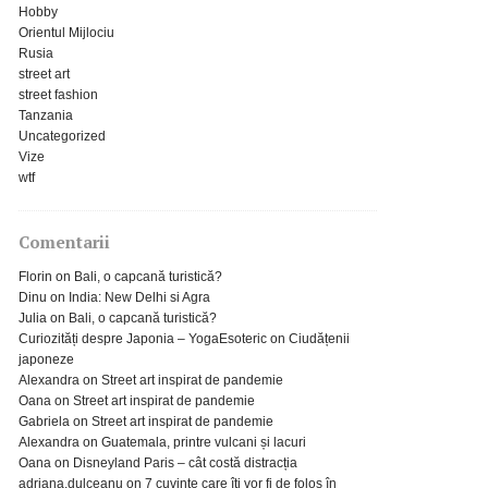
Hobby
Orientul Mijlociu
Rusia
street art
street fashion
Tanzania
Uncategorized
Vize
wtf
Comentarii
Florin
on
Bali, o capcană turistică?
Dinu
on
India: New Delhi si Agra
Julia
on
Bali, o capcană turistică?
Curiozități despre Japonia – YogaEsoteric
on
Ciudățenii
japoneze
Alexandra
on
Street art inspirat de pandemie
Oana
on
Street art inspirat de pandemie
Gabriela
on
Street art inspirat de pandemie
Alexandra
on
Guatemala, printre vulcani și lacuri
Oana
on
Disneyland Paris – cât costă distracția
adriana.dulceanu
on
7 cuvinte care îți vor fi de folos în