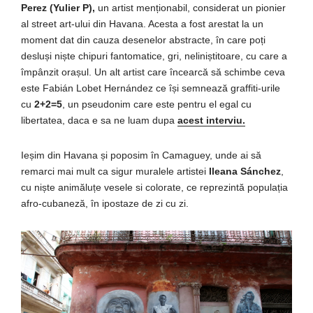
Perez (Yulier P),
un artist menționabil, considerat un pionier
al street art-ului din Havana. Acesta a fost arestat la un
moment dat din cauza desenelor abstracte, în care poți
desluși niște chipuri fantomatice, gri, neliniștitoare, cu care a
împânzit orașul. Un alt artist care încearcă să schimbe ceva
este Fabián Lobet Hernández ce își semnează graffiti-urile
cu
2+2=5
, un pseudonim care este pentru el egal cu
libertatea, daca e sa ne luam dupa
acest interviu.
Ieșim din Havana și poposim în Camaguey, unde ai să
remarci mai mult ca sigur muralele artistei
Ileana Sánchez
,
cu niște animăluțe vesele si colorate, ce reprezintă populația
afro-cubaneză, în ipostaze de zi cu zi.