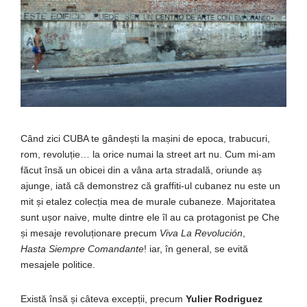
Când zici CUBA te gândești la mașini de epoca, trabucuri,
rom, revoluție… la orice numai la street art nu. Cum mi-am
făcut însă un obicei din a vâna arta stradală, oriunde aș
ajunge, iată că demonstrez că graffiti-ul cubanez nu este un
mit și etalez colecția mea de murale cubaneze. Majoritatea
sunt ușor naive, multe dintre ele îl au ca protagonist pe Che
și mesaje revoluționare precum
Viva La R
evolución
,
Hasta Siempre Comandante
!
iar, în general, se evită
mesajele politice.
Există însă și câteva excepții, precum
Yulier Rodriguez