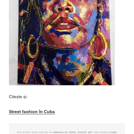
Citește și:
Street fashion în Cuba
THIS ENTRY WAS POSTED IN
AMERICA DE NORD
,
STREET ART
AND TAGGED
CUBA
,