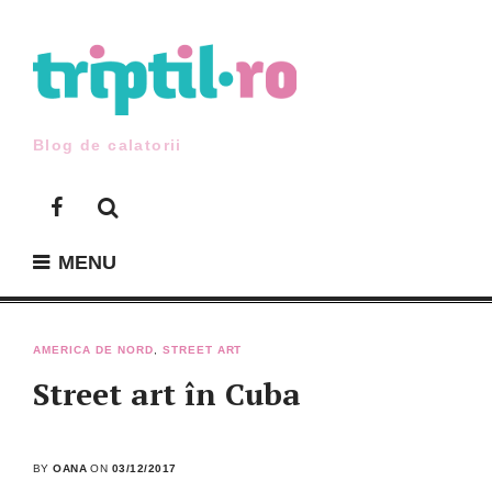
Skip
to
content
Blog de calatorii
Facebook
MENU
AMERICA DE NORD
,
STREET ART
Street art în Cuba
BY
OANA
ON
03/12/2017