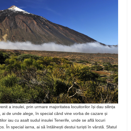
it a insulei, prin urmare majoritatea locuitorilor își dau silința
e, ai de unde alege, în special când vine vorba de cazare și
ilor iau cu asalt sudul insulei Tenerife, unde se află locuri
În special iarna, ai să întâlnești destui turiști în vârstă. Sfatul