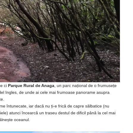
ce ci
Parque Rural de Anaga
, un parc național de o frumusețe
co del Ingles, de unde ai cele mai frumoase panorame asupra
te.
me întunecate, iar dacă nu ți-e frică de capre sălbatice (nu
le) atunci încearcă un traseu destul de dificil până la cel mai
tâlnește oceanul.