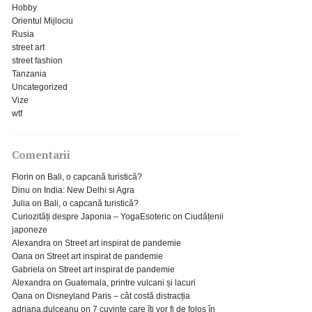
Hobby
Orientul Mijlociu
Rusia
street art
street fashion
Tanzania
Uncategorized
Vize
wtf
Comentarii
Florin
on
Bali, o capcană turistică?
Dinu
on
India: New Delhi si Agra
Julia
on
Bali, o capcană turistică?
Curiozități despre Japonia – YogaEsoteric
on
Ciudățenii
japoneze
Alexandra
on
Street art inspirat de pandemie
Oana
on
Street art inspirat de pandemie
Gabriela
on
Street art inspirat de pandemie
Alexandra
on
Guatemala, printre vulcani și lacuri
Oana
on
Disneyland Paris – cât costă distracția
adriana.dulceanu
on
7 cuvinte care îți vor fi de folos în