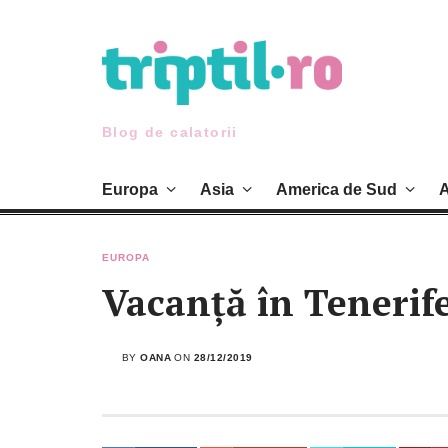
Skip
to
content
Blog de calatorii
Europa
Asia
America de Sud
A
EUROPA
Vacanță în Tenerif
BY
OANA
ON
28/12/2019