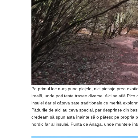
Pe primul loc n-aș pune plajele, nici piesaje prea exoti
ireală, unde poți testa trasee diverse. Aici se află Pi
insulei dar și câteva sate tradiționale ce merită explora
Pădurile de aici au ceva special, par desprinse din bas
credeam să spun asta înainte să o pățesc pe propria pie
nordic far al insulei, Punta de Anaga, unde muntele în