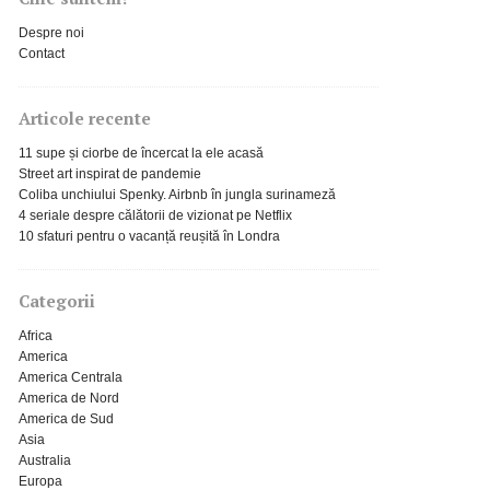
Despre noi
Contact
Articole recente
11 supe și ciorbe de încercat la ele acasă
Street art inspirat de pandemie
Coliba unchiului Spenky. Airbnb în jungla surinameză
4 seriale despre călătorii de vizionat pe Netflix
10 sfaturi pentru o vacanță reușită în Londra
Categorii
Africa
America
America Centrala
America de Nord
America de Sud
Asia
Australia
Europa