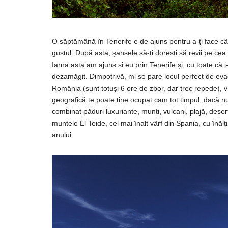
O săptămână în Tenerife e de ajuns pentru a-ți face cât
gustul. După asta, șansele să-ți dorești să revii pe c
Iarna asta am ajuns și eu prin Tenerife și, cu toate că
dezamăgit. Dimpotrivă, mi se pare locul perfect de evada
România (sunt totuși 6 ore de zbor, dar trec repede), v
geografică te poate ține ocupat cam tot timpul, dacă nu 
combinat păduri luxuriante, munți, vulcani, plajă, deșert
muntele El Teide, cel mai înalt vârf din Spania, cu înă
anului.