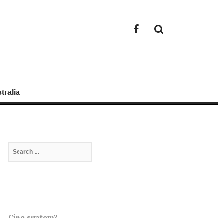
Facebook
tralia
Search
for:
Cine suntem?