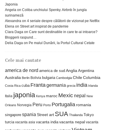
Japonia
Angela
on
Coliba unchiului Spenky. Airbnb în jungla
surinameză
Alexandra
on
4 seriale despre călătorii de vizionat pe Netflix
Elena
on
Street art inspirat de pandemie
Clara Daga
on
Care sunt destinatiile in care te-ai intoarce?
Bloggerii raspund…
Delia Daga
on
Pe malul Dunării, la Portul Cultural Cetate
Cele mai cautate
america de nord
america de sud
Anglia
Argentina
Columbia
Australia
bulgaria
Chile
Bolivia
Berlin
Cambodgia
Franta
india
germania
cuba
Costa Rica
grecia
Irlanda
japonia
Mexic
nepal
maroc
Italia
Kenya
New
Portugalia
Peru
romania
Norvegia
Orleans
Porto
SUA
spania
Street art
singapore
Tokyo
Thailanda
turcia
vacanta india
vacanta nepal
vacanta asia
vacanta
Vietnam