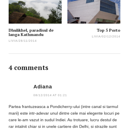
navigation
Dhulikhel, paradisul de
Top 5 Porto
langa Kathmandu
LIVIA
/
02/12/2014
LIVIA
/
28/11/2014
4 comments
Adiana
08/12/2014 AT 01:21
Partea frantuzeasca a Pondicherry-ului (intre canal si tarmul
marii) este intr-adevar unul dintre cele mai elegente locuri pe
care le-am vazut in sudul Indiei. Au trotuare, lucru destul de
rar intalnit chiar si in unele cartiere din Delhi, si strazile sunt