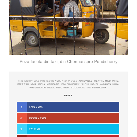
Poza facuta din taxi, din Chennai spre Pondicherry
THIS ENTRY WAS POSTED IN
ASIA
AND TAGGED
AUROVILLE
,
CENTRU MEDITATIE
,
IMPRESII INDIA
,
INDIA
,
MEDITATIE
,
PONDICHERRY
,
SUDUL INDIEI
,
VACANTA INDIA
,
VOLUNTARIAT INDIA
,
WTF
,
YOGA
. BOOKMARK THE
PERMALINK
.
SHARE.
FACEBOOK
GOOGLE PLUS
TWITTER