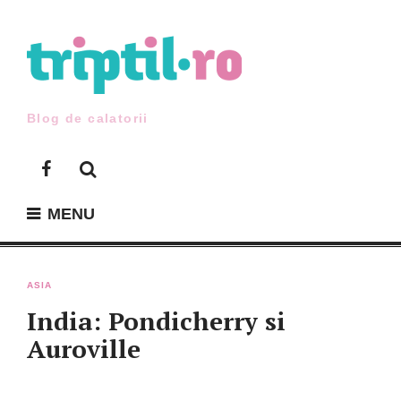
Skip
to
content
Blog de calatorii
Facebook
MENU
ASIA
India: Pondicherry si
Auroville