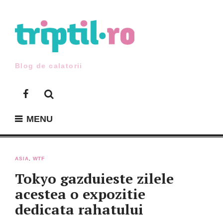
Skip
to
content
Blog de calatorii
Facebook
MENU
ASIA
,
WTF
Tokyo gazduieste zilele
acestea o expozitie
dedicata rahatului