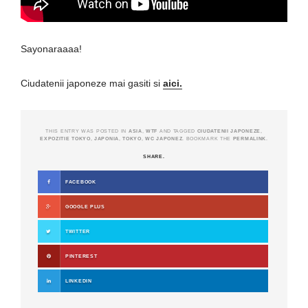
Sayonaraaaa!
Ciudatenii japoneze mai gasiti si
aici.
THIS ENTRY WAS POSTED IN
ASIA
,
WTF
AND TAGGED
CIUDATENII JAPONEZE
,
EXPOZITIE TOKYO
,
JAPONIA
,
TOKYO
,
WC JAPONEZ
. BOOKMARK THE
PERMALINK
.
SHARE.
FACEBOOK
GOOGLE PLUS
TWITTER
PINTEREST
LINKEDIN