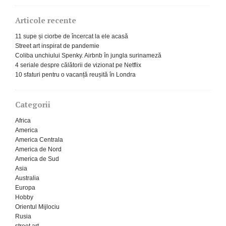
Articole recente
11 supe și ciorbe de încercat la ele acasă
Street art inspirat de pandemie
Coliba unchiului Spenky. Airbnb în jungla surinameză
4 seriale despre călătorii de vizionat pe Netflix
10 sfaturi pentru o vacanță reușită în Londra
Categorii
Africa
America
America Centrala
America de Nord
America de Sud
Asia
Australia
Europa
Hobby
Orientul Mijlociu
Rusia
street art