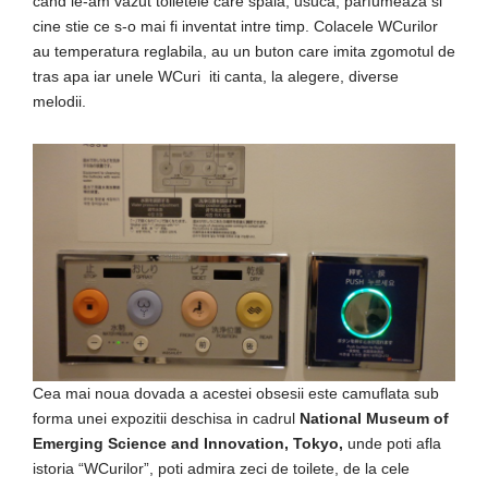
cand le-am vazut toiletele care spala, usuca, parfumeaza si
cine stie ce s-o mai fi inventat intre timp. Colacele WCurilor
au temperatura reglabila, au un buton care imita zgomotul de
tras apa iar unele WCuri iti canta, la alegere, diverse
melodii.
Cea mai noua dovada a acestei obsesii este camuflata sub
forma unei expozitii deschisa in cadrul
National Museum of
Emerging Science and Innovation, Tokyo,
unde poti afla
istoria “WCurilor”, poti admira zeci de toilete, de la cele