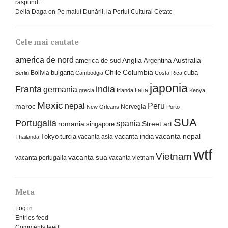
raspund…
Delia Daga
on
Pe malul Dunării, la Portul Cultural Cetate
Cele mai cautate
america de nord
america de sud
Anglia
Argentina
Australia
Columbia
bulgaria
Chile
cuba
Bolivia
Berlin
Cambodgia
Costa Rica
japonia
Franta
india
germania
Italia
grecia
Irlanda
Kenya
Mexic
nepal
Peru
maroc
Norvegia
New Orleans
Porto
SUA
Portugalia
spania
Street art
romania
singapore
Tokyo
turcia
vacanta india
vacanta nepal
vacanta asia
Thailanda
wtf
Vietnam
vacanta sua
vacanta portugalia
vacanta vietnam
Meta
Log in
Entries feed
Comments feed