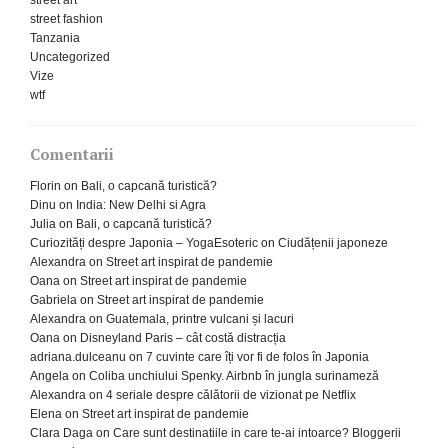
street fashion
Tanzania
Uncategorized
Vize
wtf
Comentarii
Florin
on
Bali, o capcană turistică?
Dinu
on
India: New Delhi si Agra
Julia
on
Bali, o capcană turistică?
Curiozități despre Japonia – YogaEsoteric
on
Ciudățenii japoneze
Alexandra
on
Street art inspirat de pandemie
Oana
on
Street art inspirat de pandemie
Gabriela
on
Street art inspirat de pandemie
Alexandra
on
Guatemala, printre vulcani și lacuri
Oana
on
Disneyland Paris – cât costă distracția
adriana.dulceanu
on
7 cuvinte care îți vor fi de folos în Japonia
Angela
on
Coliba unchiului Spenky. Airbnb în jungla surinameză
Alexandra
on
4 seriale despre călătorii de vizionat pe Netflix
Elena
on
Street art inspirat de pandemie
Clara Daga
on
Care sunt destinatiile in care te-ai intoarce? Bloggerii