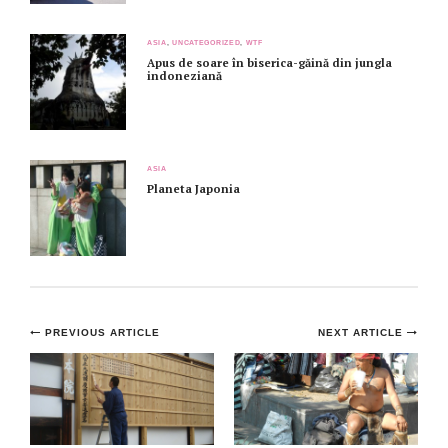
ASIA
,
UNCATEGORIZED
,
WTF
Apus de soare în biserica-găină din jungla
indoneziană
ASIA
Planeta Japonia
Post
PREVIOUS ARTICLE
NEXT ARTICLE
navigation