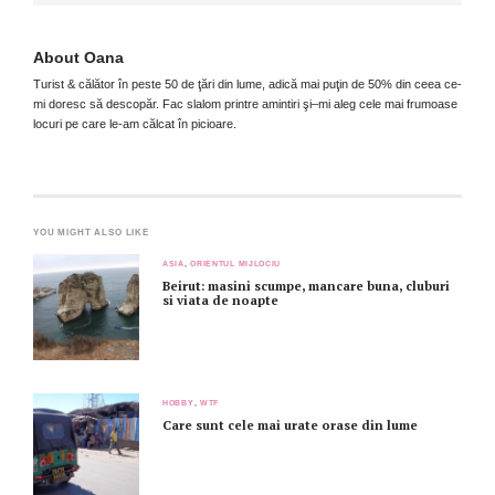
About
Oana
Turist & călător în peste 50 de ţări din lume, adică mai puţin de 50% din ceea ce-
mi doresc să descopăr. Fac slalom printre amintiri şi–mi aleg cele mai frumoase
locuri pe care le-am călcat în picioare.
YOU MIGHT ALSO LIKE
ASIA
,
ORIENTUL MIJLOCIU
Beirut: masini scumpe, mancare buna, cluburi
si viata de noapte
HOBBY
,
WTF
Care sunt cele mai urate orase din lume