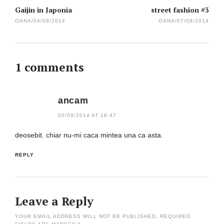
Gaijin in Japonia
street fashion #3
OANA
/
04/09/2014
OANA
/
07/09/2014
1 comments
ancam
05/09/2014 AT 18:47
deosebit. chiar nu-mi caca mintea una ca asta.
REPLY
Leave a Reply
YOUR EMAIL ADDRESS WILL NOT BE PUBLISHED.
REQUIRED