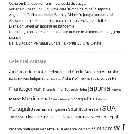
Oana
on
Disneyland Paris – cât costă distracția
adriana.dulceanu
on
7 cuvinte care îți vor fi de folos în Japonia
Angela
on
Coliba unchiului Spenky. Airbnb în jungla surinameză
Alexandra
on
4 seriale despre călătorii de vizionat pe Netflix
Elena
on
Street art inspirat de pandemie
Clara Daga
on
Care sunt destinatiile in care te-ai intoarce? Bloggerii
raspund…
Delia Daga
on
Pe malul Dunării, la Portul Cultural Cetate
Cele mai cautate
america de nord
america de sud
Anglia
Argentina
Australia
Columbia
bulgaria
Chile
cuba
Bolivia
Berlin
Cambodgia
Costa Rica
japonia
Franta
india
germania
Italia
grecia
Irlanda
Kenya
Mexic
nepal
Peru
maroc
Norvegia
New Orleans
Porto
SUA
Portugalia
spania
Street art
romania
singapore
Tokyo
turcia
vacanta india
vacanta nepal
vacanta asia
Thailanda
wtf
Vietnam
vacanta sua
vacanta portugalia
vacanta vietnam