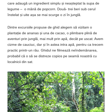
care adaugă un ingredient simplu și neașteptat la supa de
legume – o mână de popcorn. Două- trei beri sub cerul
înstelat și uite așa se mai scurge o zi în junglă.
Dintre excursiile propuse de ghid alegem să vizitam o
plantație de ananas și una de cacao, o plimbare plină de
aventuri prin junglă, mai mult prin apă, decât pe uscat. Avem
cizme de cauciuc, dar și în astea intra apă, pentru ca trecem
practic printr-un râu. Ghidul ne filmează neîndemânarea,
probabil că o să se distreze copios pe seamă noastră cu
localnicii din sat.