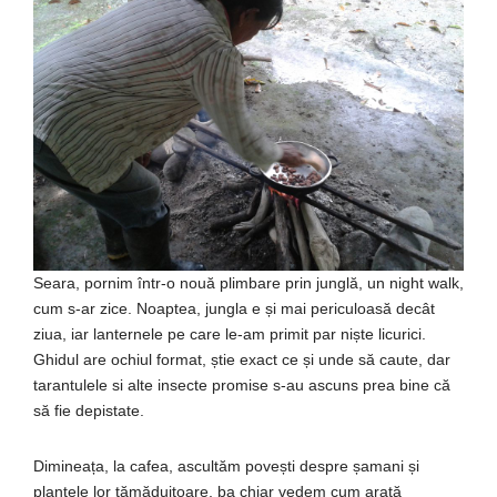
Seara, pornim într-o nouă plimbare prin junglă, un night walk,
cum s-ar zice. Noaptea, jungla e și mai periculoasă decât
ziua, iar lanternele pe care le-am primit par niște licurici.
Ghidul are ochiul format, știe exact ce și unde să caute, dar
tarantulele si alte insecte promise s-au ascuns prea bine că
să fie depistate.
Dimineața, la cafea, ascultăm povești despre șamani și
plantele lor tămăduitoare, ba chiar vedem cum arată