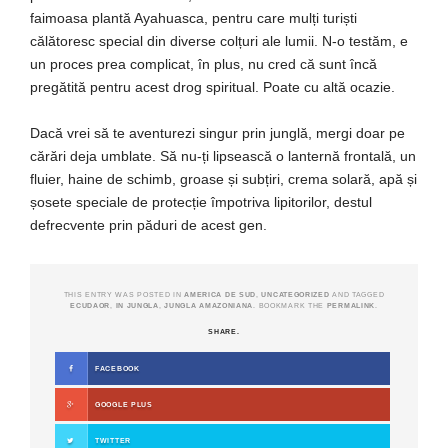
faimoasa plantă Ayahuasca, pentru care mulți turiști
călătoresc special din diverse colțuri ale lumii. N-o testăm, e
un proces prea complicat, în plus, nu cred că sunt încă
pregătită pentru acest drog spiritual. Poate cu altă ocazie.
Dacă vrei să te aventurezi singur prin junglă, mergi doar pe
cărări deja umblate. Să nu-ți lipsească o lanternă frontală, un
fluier, haine de schimb, groase și subțiri, crema solară, apă și
șosete speciale de protecție împotriva lipitorilor, destul
defrecvente prin păduri de acest gen.
THIS ENTRY WAS POSTED IN
AMERICA DE SUD
,
UNCATEGORIZED
AND TAGGED
ECUDAOR
,
IN JUNGLA
,
JUNGLA AMAZONIANA
. BOOKMARK THE
PERMALINK
.
SHARE.
FACEBOOK
GOOGLE PLUS
TWITTER