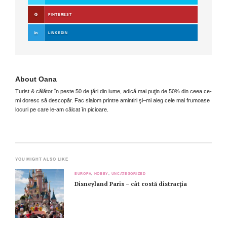
PINTEREST
LINKEDIN
About
Oana
Turist & călător în peste 50 de ţări din lume, adică mai puţin de 50% din ceea ce-
mi doresc să descopăr. Fac slalom printre amintiri şi–mi aleg cele mai frumoase
locuri pe care le-am călcat în picioare.
YOU MIGHT ALSO LIKE
EUROPA
,
HOBBY
,
UNCATEGORIZED
Disneyland Paris – cât costă distracția