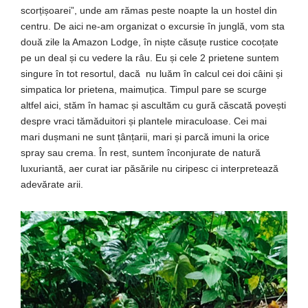
scorțișoarei”, unde am rămas peste noapte la un hostel din
centru. De aici ne-am organizat o excursie în junglă, vom sta
două zile la Amazon Lodge, în niște căsuțe rustice cocoțate
pe un deal și cu vedere la râu. Eu și cele 2 prietene suntem
singure în tot resortul, dacă nu luăm în calcul cei doi câini și
simpatica lor prietena, maimuțica. Timpul pare se scurge
altfel aici, stăm în hamac și ascultăm cu gură căscată povești
despre vraci tămăduitori și plantele miraculoase. Cei mai
mari dușmani ne sunt țânțarii, mari și parcă imuni la orice
spray sau crema. În rest, suntem înconjurate de natură
luxuriantă, aer curat iar păsările nu ciripesc ci interpretează
adevărate arii.