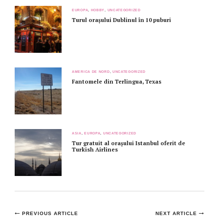
EUROPA
,
HOBBY
,
UNCATEGORIZED
Turul orașului Dublinul în 10 puburi
AMERICA DE NORD
,
UNCATEGORIZED
Fantomele din Terlingua, Texas
ASIA
,
EUROPA
,
UNCATEGORIZED
Tur gratuit al orașului Istanbul oferit de
Turkish Airlines
Post
PREVIOUS ARTICLE
NEXT ARTICLE