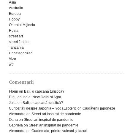
Asia
Australia
Europa
Hobby
Orientul Mijlociu
Rusia
street art
street fashion
Tanzania
Uncategorized
Vize
wtf
Comentarii
Florin
on
Bali, o capcană turistică?
Dinu
on
India: New Delhi si Agra
Julia
on
Bali, o capcană turistică?
Curiozități despre Japonia – YogaEsoteric
on
Ciudățenii japoneze
Alexandra
on
Street art inspirat de pandemie
Oana
on
Street art inspirat de pandemie
Gabriela
on
Street art inspirat de pandemie
Alexandra
on
Guatemala, printre vulcani și lacuri