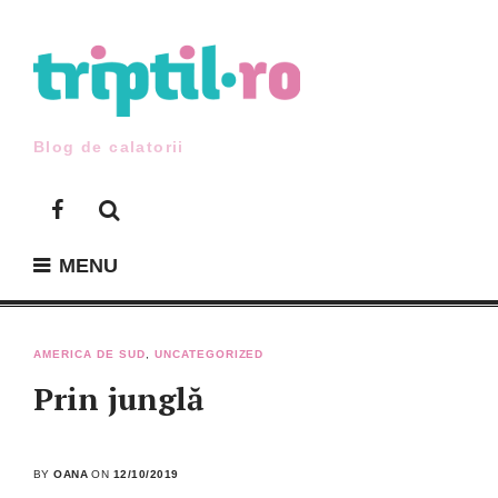
Skip
to
content
Blog de calatorii
Facebook
MENU
AMERICA DE SUD
,
UNCATEGORIZED
Prin junglă
BY
OANA
ON
12/10/2019