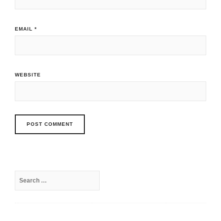
EMAIL
*
WEBSITE
Search
for: