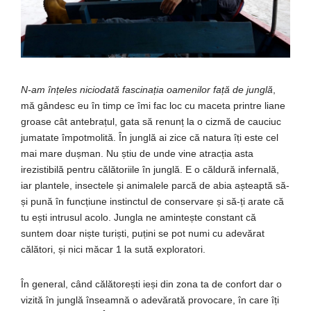
N-am înțeles niciodată fascinația oamenilor față de junglă
,
mă gândesc eu în timp ce îmi fac loc cu maceta printre liane
groase cât antebrațul, gata să renunț la o cizmă de cauciuc
jumatate împotmolită. În junglă ai zice că natura îți este cel
mai mare dușman. Nu știu de unde vine atracția asta
irezistibilă pentru călătoriile în junglă. E o căldură infernală,
iar plantele, insectele și animalele parcă de abia așteaptă să-
și pună în funcțiune instinctul de conservare și să-ți arate că
tu ești intrusul acolo. Jungla ne amintește constant că
suntem doar niște turiști, puțini se pot numi cu adevărat
călători, și nici măcar 1 la sută exploratori.
În general, când călătorești ieși din zona ta de confort dar o
vizită în junglă înseamnă o adevărată provocare, în care îți