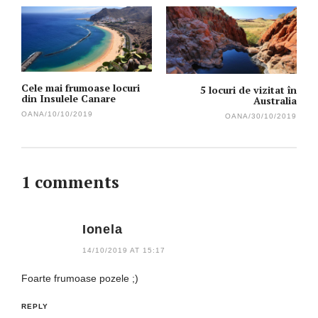
navigation
Cele mai frumoase locuri
5 locuri de vizitat în
din Insulele Canare
Australia
OANA
/
10/10/2019
OANA
/
30/10/2019
1 comments
Ionela
14/10/2019 AT 15:17
Foarte frumoase pozele ;)
REPLY