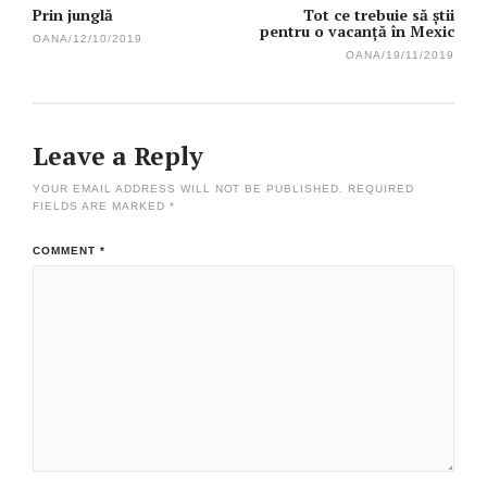
Prin junglă
Tot ce trebuie să știi
pentru o vacanță în Mexic
OANA
/
12/10/2019
OANA
/
19/11/2019
Leave a Reply
YOUR EMAIL ADDRESS WILL NOT BE PUBLISHED.
REQUIRED
FIELDS ARE MARKED
*
COMMENT
*