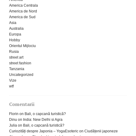
America Centrala
America de Nord
America de Sud
Asia
Australia
Europa
Hobby
Orientul Mijlociu
Rusia
street art
street fashion
Tanzania
Uncategorized
Vize
wtf
Comentarii
Florin
on
Bali, o capcană turistică?
Dinu
on
India: New Delhi si Agra
Julia
on
Bali, o capcană turistică?
Curiozități despre Japonia – YogaEsoteric
on
Ciudățenii japoneze