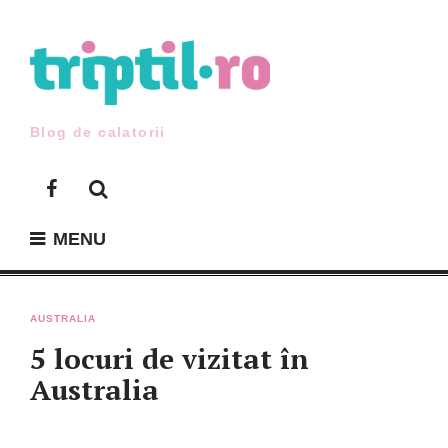
Skip
to
content
Blog de calatorii
Facebook
MENU
AUSTRALIA
5 locuri de vizitat în
Australia