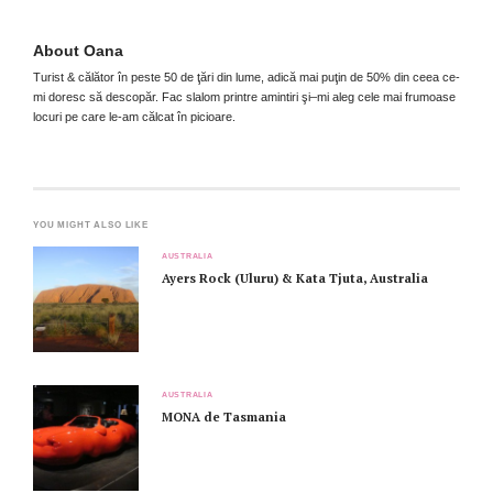
About
Oana
Turist & călător în peste 50 de ţări din lume, adică mai puţin de 50% din ceea ce-
mi doresc să descopăr. Fac slalom printre amintiri şi–mi aleg cele mai frumoase
locuri pe care le-am călcat în picioare.
YOU MIGHT ALSO LIKE
AUSTRALIA
Ayers Rock (Uluru) & Kata Tjuta, Australia
AUSTRALIA
MONA de Tasmania