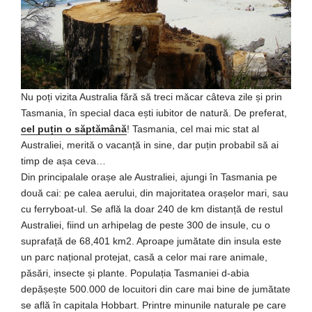
Nu poți vizita Australia fără să treci măcar câteva zile și prin
Tasmania, în special daca ești iubitor de natură. De preferat,
cel puțin o săptămână
! Tasmania, cel mai mic stat al
Australiei, merită o vacanță in sine, dar puțin probabil să ai
timp de așa ceva…
Din principalale orașe ale Australiei, ajungi în Tasmania pe
două cai: pe calea aerului, din majoritatea orașelor mari, sau
cu ferryboat-ul. Se află la doar 240 de km distanță de restul
Australiei, fiind un arhipelag de peste 300 de insule, cu o
suprafață de 68,401 km2. Aproape jumătate din insula este
un parc național protejat, casă a celor mai rare animale,
păsări, insecte și plante. Populația Tasmaniei d-abia
depășește 500.000 de locuitori din care mai bine de jumătate
se află în capitala Hobbart. Printre minunile naturale pe care