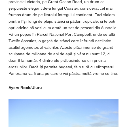
provinciei Victoria, pe Great Ocean Road, un drum ce
șerpuiește elegant de-a lungul Coastei, considerat cel mai
frumos drum de pe litoralul întregului continent. Faci slalom
printre fîșii lungi de plaje, stânci și păduri tropicale, și te poți
opri oricînd să vezi cum arată un sat de pescari din Australia.
Fă un popas în Parcul Național Port Campbell, unde se află
Twelfe Apostles, o gașcă de stânci care înfruntă neclintite
asaltul zgomotos al valurilor. Aceste plăci imense de granit
sculptate de milioane de ani de apă și vânt nu sunt 12, ci
doar 8 la număr, 4 dintre ele prăbușindu-se din pricina
eroziunilor. Dacă îți permite bugetul, fă o tură cu elicopterul.
Panorama va fi una pe care o vei păstra multă vreme cu tine.
Ayers Rock/Uluru