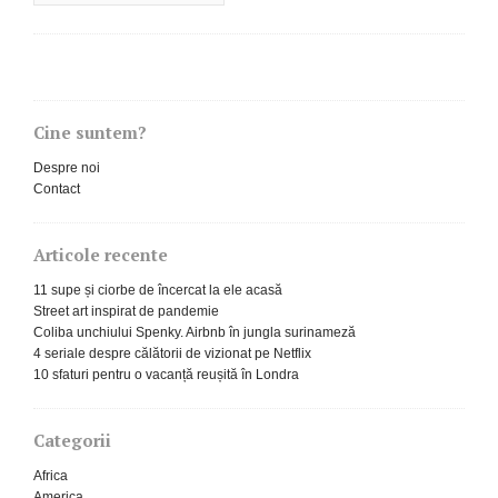
Cine suntem?
Despre noi
Contact
Articole recente
11 supe și ciorbe de încercat la ele acasă
Street art inspirat de pandemie
Coliba unchiului Spenky. Airbnb în jungla surinameză
4 seriale despre călătorii de vizionat pe Netflix
10 sfaturi pentru o vacanță reușită în Londra
Categorii
Africa
America