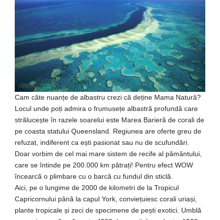
Cam câte nuanțe de albastru crezi că deține Mama Natură?
Locul unde poți admira o frumusețe albastră profundă care
strălucește în razele soarelui este Marea Barieră de corali de
pe coasta statului Queensland. Regiunea are oferte greu de
refuzat, indiferent ca ești pasionat sau nu de scufundări.
Doar vorbim de cel mai mare sistem de recife al pământului,
care se întinde pe 200.000 km pătrați! Pentru efect WOW
încearcă o plimbare cu o barcă cu fundul din sticlă.
Aici, pe o lungime de 2000 de kilometri de la Tropicul
Capricornului până la capul York, conviețuiesc corali uriași,
plante tropicale și zeci de specimene de pești exotici. Umblă