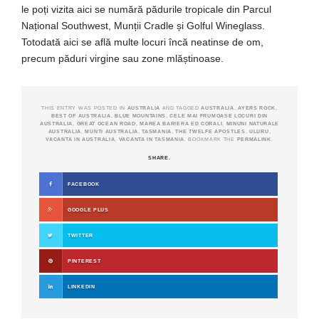
le poți vizita aici se numără pădurile tropicale din Parcul
Național Southwest, Munții Cradle și Golful Wineglass.
Totodată aici se află multe locuri încă neatinse de om,
precum păduri virgine sau zone mlăștinoase.
THIS ENTRY WAS POSTED IN
AUSTRALIA
AND TAGGED
AUSTRALIA
,
AYERS ROCK
,
BEST OF AUSTRALIA
,
BLUE MOUNTAINS
,
CELE MAI FRUMOASE LOCURI DIN
AUSTRALIA
,
GREAT OCEAN ROAD
,
MAREA BARIERA ED CORALI
,
MINUNI NATURALE
AUSTRALIA
,
MUNTI AUSTRALIA
,
TASMANIA
,
THE TWELFE APOSTLES
,
ULURU
,
VACANTA IN AUSTRALIA
,
VACANTA IN TASMANIA
. BOOKMARK THE
PERMALINK
.
SHARE.
FACEBOOK
GOOGLE PLUS
TWITTER
PINTEREST
LINKEDIN