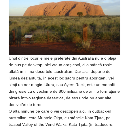
Unul dintre locurile mele preferate din Australia nu e o plaja
de pus pe desktop, nici vreun oraș cool, ci o stâncă roșie
aflată în inima deșertului australian. Dar aici, departe de
lumea dezlănțuită, în acest loc sacru pentru aborigeni, vei
simți un aer magic. Uluru, sau Ayers Rock, este un monolit
din gresie cu o vechime de 800 milioane de ani, o formațiune
bizară într-o regiune deșertică, de șes unde nu apar alte
denivelări de teren.
O altă minune pe care o vei descoperi aici, în outback-ul
australian, este Muntele Olga, cu stâncile Kata Tjuta, pe
traseul Valley of the Wind Walks. Kata Tjuta (în traducere,