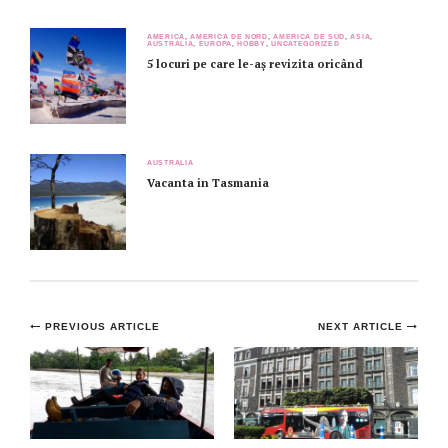
AMERICA
,
AMERICA DE NORD
,
AMERICA DE SUD
,
ASIA
,
AUSTRALIA
,
EUROPA
,
HOBBY
,
UNCATEGORIZED
5 locuri pe care le-aș revizita oricând
AUSTRALIA
Vacanta in Tasmania
Post
PREVIOUS ARTICLE
NEXT ARTICLE
navigation