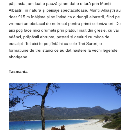
pățit asta, am luat o pauză și am dat o o tură prin Munții
Albaștri, în natură și peisaje spectaculoase. Munții Albaștri au
doar 915 m înălțime și se întind ca o dungă albastră, fiind pe
vremuri un obstacol de netrecut pentru primii colonizatori. De
aici poți face mici drumeții prin platoul înalt din gresie, cu văi
adânci, prăpăstii abrupte, peșteri și dealuri cu miros de
eucalipt. Tot aici te poți întâlni cu cele Trei Surori, o
formațiune de trei stânci ce au dat naștere la vechi legende
aborigene.
Tasmania