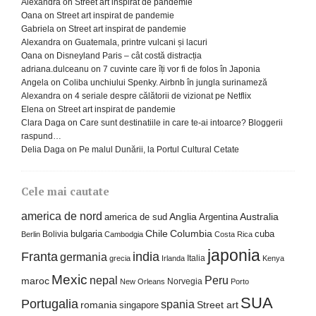
Alexandra
on
Street art inspirat de pandemie
Oana
on
Street art inspirat de pandemie
Gabriela
on
Street art inspirat de pandemie
Alexandra
on
Guatemala, printre vulcani și lacuri
Oana
on
Disneyland Paris – cât costă distracția
adriana.dulceanu
on
7 cuvinte care îți vor fi de folos în Japonia
Angela
on
Coliba unchiului Spenky. Airbnb în jungla surinameză
Alexandra
on
4 seriale despre călătorii de vizionat pe Netflix
Elena
on
Street art inspirat de pandemie
Clara Daga
on
Care sunt destinatiile in care te-ai intoarce? Bloggerii
raspund…
Delia Daga
on
Pe malul Dunării, la Portul Cultural Cetate
Cele mai cautate
america de nord
america de sud
Anglia
Argentina
Australia
Columbia
bulgaria
Chile
cuba
Bolivia
Berlin
Cambodgia
Costa Rica
japonia
Franta
india
germania
Italia
grecia
Irlanda
Kenya
Mexic
nepal
Peru
maroc
Norvegia
New Orleans
Porto
SUA
Portugalia
spania
Street art
romania
singapore