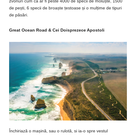
zvonuri cum că ar fi peste 4000 de specii de moluște, 1500
de pești, 6 specii de broaște țestoase și o mulțime de tipuri
de păsări.
Great Ocean Road & Cei Doisprezece Apostoli
Închiriază o mașină, sau o rulotă, si ia-o spre vestul