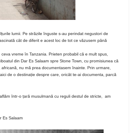
țurile lumii. Pe străzile înguste s-au perindat negustori de
, fascinată cât de diferit e acest loc de tot ce văzusem până
e ceva vreme în Tanzania. Prieten probabil că e mult spus,
eriboatul din Dar Es Salaam spre Stone Town, cu promisiunea că
ță africană, nu mă prea documentasem înainte. Prin urmare,
ici de o destinație despre care, oricât te-ai documenta, parcă
ă aflăm într-o țară musulmană cu reguli destul de stricte, am
r Es Salaam