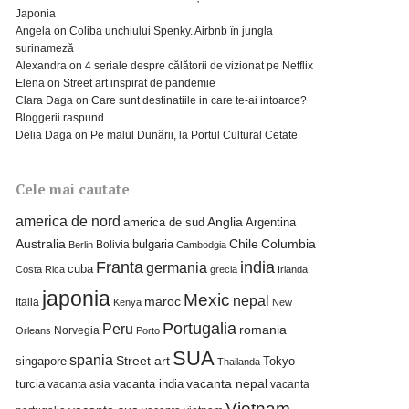
Japonia
Angela
on
Coliba unchiului Spenky. Airbnb în jungla
surinameză
Alexandra
on
4 seriale despre călătorii de vizionat pe Netflix
Elena
on
Street art inspirat de pandemie
Clara Daga
on
Care sunt destinatiile in care te-ai intoarce?
Bloggerii raspund…
Delia Daga
on
Pe malul Dunării, la Portul Cultural Cetate
Cele mai cautate
america de nord
america de sud
Anglia
Argentina
Columbia
Australia
bulgaria
Chile
Bolivia
Berlin
Cambodgia
Franta
india
germania
cuba
Costa Rica
grecia
Irlanda
japonia
Mexic
nepal
maroc
Italia
Kenya
New
Portugalia
Peru
romania
Norvegia
Orleans
Porto
SUA
spania
Street art
singapore
Tokyo
Thailanda
turcia
vacanta india
vacanta nepal
vacanta asia
vacanta
Vietnam