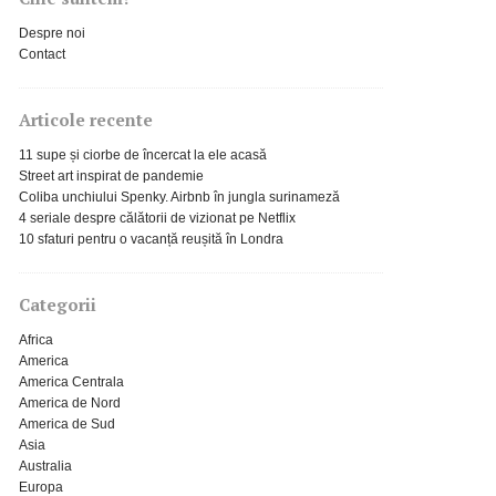
Despre noi
Contact
Articole recente
11 supe și ciorbe de încercat la ele acasă
Street art inspirat de pandemie
Coliba unchiului Spenky. Airbnb în jungla surinameză
4 seriale despre călătorii de vizionat pe Netflix
10 sfaturi pentru o vacanță reușită în Londra
Categorii
Africa
America
America Centrala
America de Nord
America de Sud
Asia
Australia
Europa