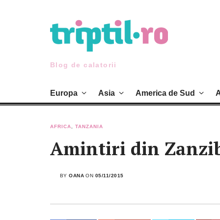
Skip
to
content
Blog de calatorii
Europa
Asia
America de Sud
A
AFRICA
,
TANZANIA
Amintiri din Zanzi
BY
OANA
ON
05/11/2015