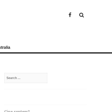
Facebook
tralia
Search
for:
Cine suntem?