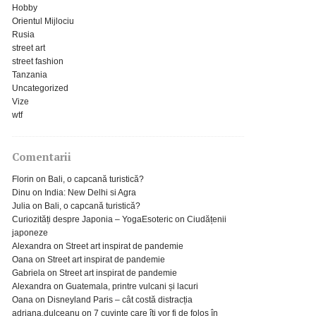
Hobby
Orientul Mijlociu
Rusia
street art
street fashion
Tanzania
Uncategorized
Vize
wtf
Comentarii
Florin
on
Bali, o capcană turistică?
Dinu
on
India: New Delhi si Agra
Julia
on
Bali, o capcană turistică?
Curiozități despre Japonia – YogaEsoteric
on
Ciudățenii
japoneze
Alexandra
on
Street art inspirat de pandemie
Oana
on
Street art inspirat de pandemie
Gabriela
on
Street art inspirat de pandemie
Alexandra
on
Guatemala, printre vulcani și lacuri
Oana
on
Disneyland Paris – cât costă distracția
adriana.dulceanu
on
7 cuvinte care îți vor fi de folos în