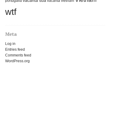
vacanta sua
portugalia
vacanta vietnam
wtf
Meta
Log in
Entries feed
Comments feed
WordPress.org