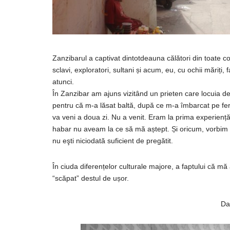
Zanzibarul a captivat dintotdeauna călători din toate col
sclavi, exploratori, sultani și acum, eu, cu ochii măriți
atunci.
În Zanzibar am ajuns vizitând un prieten care locuia d
pentru că m-a lăsat baltă, după ce m-a îmbarcat pe f
va veni a doua zi. Nu a venit. Eram la prima experien
habar nu aveam la ce să mă aștept. Și oricum, vorbim a
nu eşti niciodată suficient de pregătit.
În ciuda diferențelor culturale majore, a faptului că m
“scăpat” destul de ușor.
Da